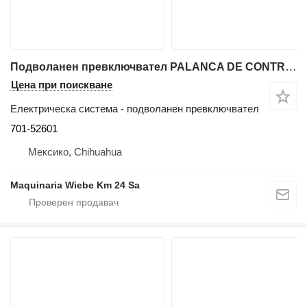
Подволанен превключвател PALANCA DE CONTROL FRONTAL / REVERSA 701-52601 за телескопичен товарач JCB 530
Цена при поискване
Електрическа система - подволанен превключвател
701-52601
Мексико, Chihuahua
Maquinaria Wiebe Km 24 Sa