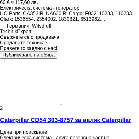
60 €
≈ 117,60 лв.
Електрическа система - генератор
HC-Parts: CA353IR, UA630IR. Cargo: F032110233, 110233.
Clark: 1536554, 2354002, 1830821, 6513962,...
Германия, Wilsdruff
TechnikExpert
Свържете се с продавача
Продавате техника?
Правете го заедно с нас!
Публикуване на обява
2
Caterpillar CD54 303-8757 за валяк Caterpillar
Цена при поискване
Електрическа система - друга резервна част на