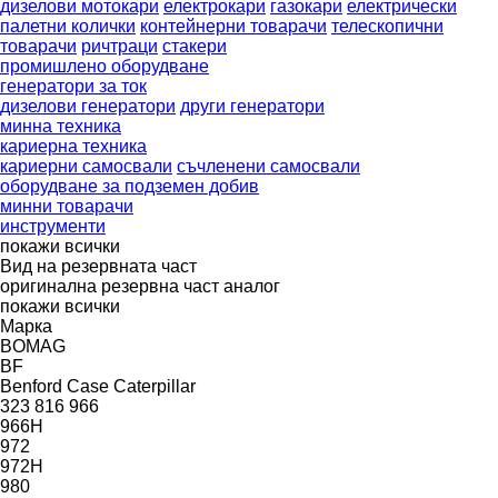
дизелови мотокари
електрокари
газокари
електрически
палетни колички
контейнерни товарачи
телескопични
товарачи
ричтраци
стакери
промишлено оборудване
генератори за ток
дизелови генератори
други генератори
минна техника
кариерна техника
кариерни самосвали
съчленени самосвали
оборудване за подземен добив
минни товарачи
инструменти
покажи всички
Вид на резервната част
оригинална резервна част
аналог
покажи всички
Марка
BOMAG
BF
Benford
Case
Caterpillar
323
816
966
966H
972
972H
980