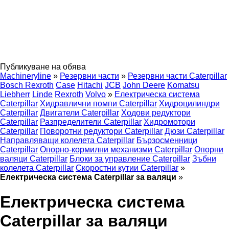
Публикуване на обява
Machineryline
»
Резервни части
»
Резервни части Caterpillar
Bosch Rexroth
Case
Hitachi
JCB
John Deere
Komatsu
Liebherr
Linde
Rexroth
Volvo
»
Електрическа система
Caterpillar
Хидравлични помпи Caterpillar
Хидроцилиндри
Caterpillar
Двигатели Caterpillar
Ходови редуктори
Caterpillar
Разпределители Caterpillar
Хидромотори
Caterpillar
Поворотни редуктори Caterpillar
Дюзи Caterpillar
Направляващи колелета Caterpillar
Бързосменници
Caterpillar
Опорно-кормилни механизми Caterpillar
Опорни
валяци Caterpillar
Блоки за управление Caterpillar
Зъбни
колелета Caterpillar
Скоростни кутии Caterpillar
»
Електрическа система Caterpillar за валяци
»
Електрическа система
Caterpillar за валяци