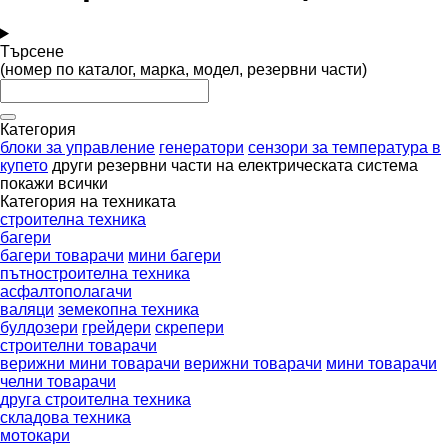
Търсене
(номер по каталог, марка, модел, резервни части)
Категория
блоки за управление
генератори
сензори за температура в
купето
други резервни части на електрическата система
покажи всички
Категория на техниката
строителна техника
багери
багери товарачи
мини багери
пътностроителна техника
асфалтополагачи
валяци
земекопна техника
булдозери
грейдери
скрепери
строителни товарачи
верижни мини товарачи
верижни товарачи
мини товарачи
челни товарачи
друга строителна техника
складова техника
мотокари