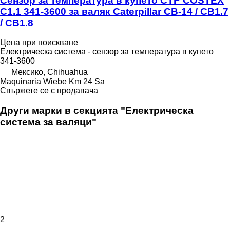
Сензор за температура в купето CTP COSTEX
C1.1 341-3600 за валяк Caterpillar CB-14 / CB1.7
/ CB1.8
Цена при поискване
Електрическа система - сензор за температура в купето
341-3600
Мексико, Chihuahua
Maquinaria Wiebe Km 24 Sa
Свържете се с продавача
Други марки в секцията "Електрическа
система за валяци"
2