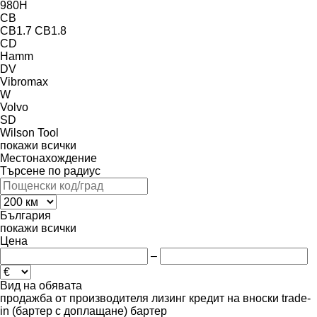
980H
CB
CB1.7
CB1.8
CD
Hamm
DV
Vibromax
W
Volvo
SD
Wilson Tool
покажи всички
Местонахождение
Търсене по радиус
България
покажи всички
Цена
–
Вид на обявата
продажба
от производителя
лизинг
кредит
на вноски
trade-
in (бартер с доплащане)
бартер