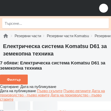
Резервни части
Резервни части Komatsu
Резервни
Електрическа система Komatsu D61 за
земекопна техника
7 обяви:
Електрическа система Komatsu D61 за
земекопна техника
Филтър
Сортиране
:
Дата на публикуване
Дата на публикуване
Първо скъпите
Първо евтините
Дата на
производство - първо новите
Дата на производство - първо
старите