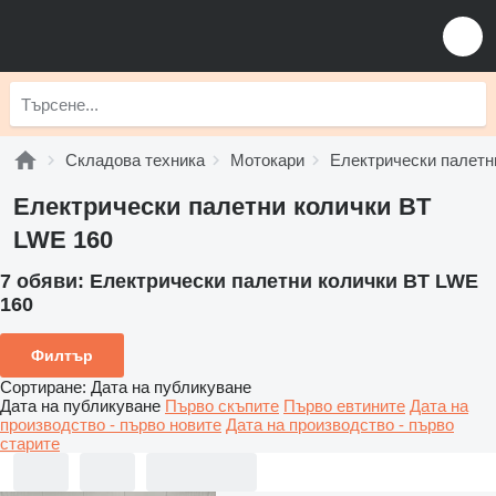
Складова техника
Мотокари
Електрически палетн
Електрически палетни колички BT
LWE 160
7 обяви:
Електрически палетни колички BT LWE
160
Филтър
Сортиране
:
Дата на публикуване
Дата на публикуване
Първо скъпите
Първо евтините
Дата на
производство - първо новите
Дата на производство - първо
старите