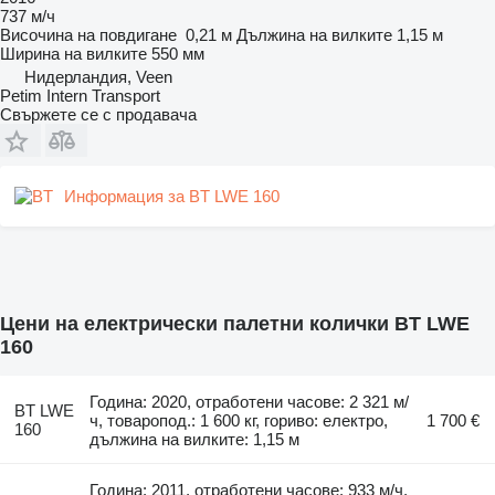
737 м/ч
Височина на повдигане
0,21 м
Дължина на вилките
1,15 м
Ширина на вилките
550 мм
Нидерландия, Veen
Petim Intern Transport
Свържете се с продавача
Информация за BT LWE 160
Цени на електрически палетни колички BT LWE
160
Година: 2020, отработени часове: 2 321 м/
BT LWE
ч, товаропод.: 1 600 кг, гориво: електро,
1 700 €
160
дължина на вилките: 1,15 м
Година: 2011, отработени часове: 933 м/ч,