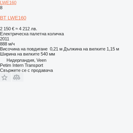
LWE160
8
BT LWE160
2 150 €
≈ 4 212 лв.
Електрическа палетна количка
2011
888 м/ч
Височина на повдигане
0,21 м
Дължина на вилките
1,15 м
Ширина на вилките
540 мм
Нидерландия, Veen
Petim Intern Transport
Свържете се с продавача