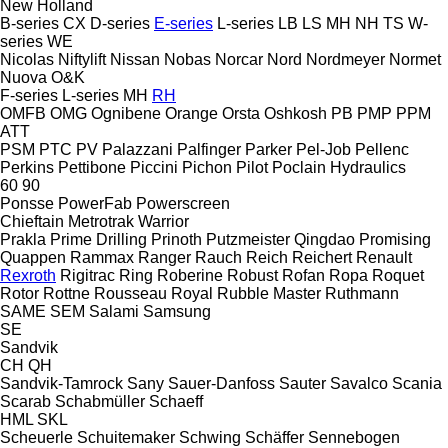
New Holland
B-series
CX
D-series
E-series
L-series
LB
LS
MH
NH
TS
W-
series
WE
Nicolas
Niftylift
Nissan
Nobas
Norcar
Nord
Nordmeyer
Normet
Nuova
O&K
F-series
L-series
MH
RH
OMFB
OMG
Ognibene
Orange
Orsta
Oshkosh
PB
PMP
PPM
ATT
PSM
PTC
PV
Palazzani
Palfinger
Parker
Pel-Job
Pellenc
Perkins
Pettibone
Piccini
Pichon
Pilot
Poclain Hydraulics
60
90
Ponsse
PowerFab
Powerscreen
Chieftain
Metrotrak
Warrior
Prakla
Prime Drilling
Prinoth
Putzmeister
Qingdao Promising
Quappen
Rammax
Ranger
Rauch
Reich
Reichert
Renault
Rexroth
Rigitrac
Ring
Roberine
Robust
Rofan
Ropa
Roquet
Rotor
Rottne
Rousseau
Royal
Rubble Master
Ruthmann
SAME
SEM
Salami
Samsung
SE
Sandvik
CH
QH
Sandvik-Tamrock
Sany
Sauer-Danfoss
Sauter
Savalco
Scania
Scarab
Schabmüller
Schaeff
HML
SKL
Scheuerle
Schuitemaker
Schwing
Schäffer
Sennebogen