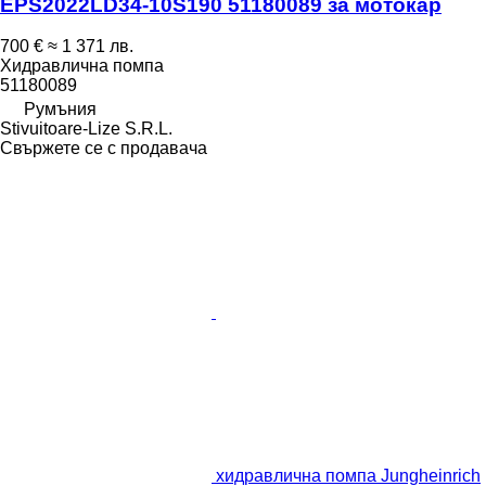
EPS2022LD34-10S190 51180089 за мотокар
700 €
≈ 1 371 лв.
Хидравлична помпа
51180089
Румъния
Stivuitoare-Lize S.R.L.
Свържете се с продавача
хидравлична помпа Jungheinrich