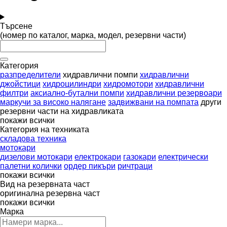
Търсене
(номер по каталог, марка, модел, резервни части)
Категория
разпределители
хидравлични помпи
хидравлични
джойстици
хидроцилиндри
хидромотори
хидравлични
филтри
аксиално-бутални помпи
хидравлични резервоари
маркучи за високо налягане
задвижвани на помпата
други
резервни части на хидравликата
покажи всички
Категория на техниката
складова техника
мотокари
дизелови мотокари
електрокари
газокари
електрически
палетни колички
ордер пикъри
ричтраци
покажи всички
Вид на резервната част
оригинална резервна част
покажи всички
Марка