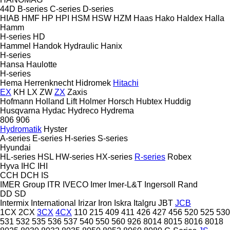
44D
B-series
C-series
D-series
HIAB
HMF
HP
HPI
HSM
HSW
HZM
Haas
Hako
Haldex
Halla
Hamm
H-series
HD
Hammel
Handok Hydraulic
Hanix
H-series
Hansa
Haulotte
H-series
Hema
Herrenknecht
Hidromek
Hitachi
EX
KH
LX
ZW
ZX
Zaxis
Hofmann
Holland Lift
Holmer
Horsch
Hubtex
Huddig
Husqvarna
Hydac
Hydreco
Hydrema
806
906
Hydromatik
Hyster
A-series
E-series
H-series
S-series
Hyundai
HL-series
HSL
HW-series
HX-series
R-series
Robex
Hyva
IHC
IHI
CCH
DCH
IS
IMER Group
ITR
IVECO
Imer
Imer-L&T
Ingersoll Rand
DD
SD
Intermix
International
Irizar
Iron
Iskra
Italgru
JBT
JCB
1CX
2CX
3CX
4CX
110
215
409
411
426
427
456
520
525
530
531
532
535
536
537
540
550
560
926
8014
8015
8016
8018