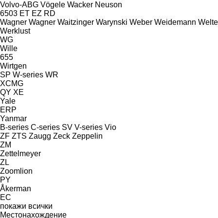
Volvo-ABG
Vögele
Wacker Neuson
6503
ET
EZ
RD
Wagner
Wagner
Waitzinger
Warynski
Weber
Weidemann
Welte
Werklust
WG
Wille
655
Wirtgen
SP
W-series
WR
XCMG
QY
XE
Yale
ERP
Yanmar
B-series
C-series
SV
V-series
Vio
ZF
ZTS
Zaugg
Zeck
Zeppelin
ZM
Zettelmeyer
ZL
Zoomlion
PY
Åkerman
EC
покажи всички
Местонахождение