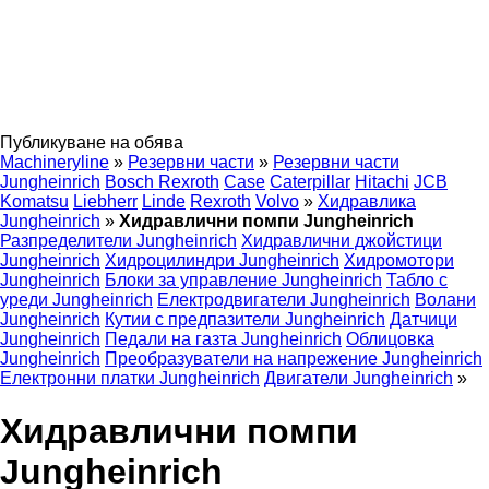
Публикуване на обява
Machineryline
»
Резервни части
»
Резервни части
Jungheinrich
Bosch Rexroth
Case
Caterpillar
Hitachi
JCB
Komatsu
Liebherr
Linde
Rexroth
Volvo
»
Хидравлика
Jungheinrich
»
Хидравлични помпи Jungheinrich
Разпределители Jungheinrich
Хидравлични джойстици
Jungheinrich
Хидроцилиндри Jungheinrich
Хидромотори
Jungheinrich
Блоки за управление Jungheinrich
Табло с
уреди Jungheinrich
Електродвигатели Jungheinrich
Волани
Jungheinrich
Кутии с предпазители Jungheinrich
Датчици
Jungheinrich
Педали на газта Jungheinrich
Облицовка
Jungheinrich
Преобразуватели на напрежение Jungheinrich
Електронни платки Jungheinrich
Двигатели Jungheinrich
»
Хидравлични помпи
Jungheinrich