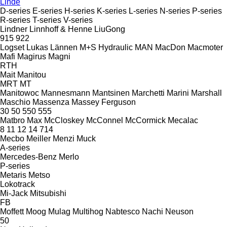
Linde
D-series
E-series
H-series
K-series
L-series
N-series
P-series
R-series
T-series
V-series
Lindner
Linnhoff & Henne
LiuGong
915
922
Logset
Lukas
Lännen
M+S Hydraulic
MAN
MacDon
Macmoter
Mafi
Magirus
Magni
RTH
Mait
Manitou
MRT
MT
Manitowoc
Mannesmann
Mantsinen
Marchetti
Marini
Marshall
Maschio
Massenza
Massey Ferguson
30
50
550
555
Matbro
Max
McCloskey
McConnel
McCormick
Mecalac
8
11
12
14
714
Mecbo
Meiller
Menzi Muck
A-series
Mercedes-Benz
Merlo
P-series
Metaris
Metso
Lokotrack
Mi-Jack
Mitsubishi
FB
Moffett
Moog
Mulag
Multihog
Nabtesco
Nachi
Neuson
50