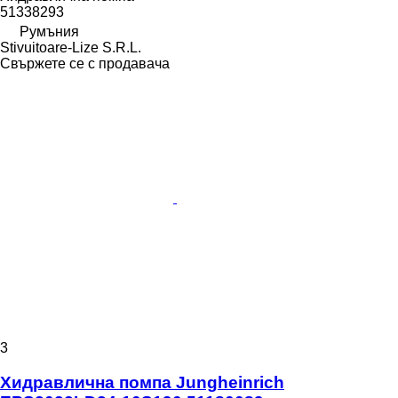
51338293
Румъния
Stivuitoare-Lize S.R.L.
Свържете се с продавача
3
Хидравлична помпа Jungheinrich