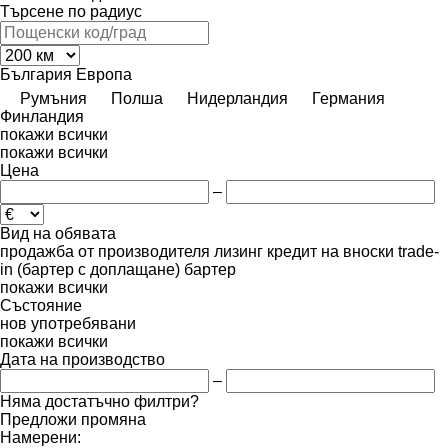
Търсене по радиус
България
Европа
Румъния
Полша
Нидерландия
Германия
Финландия
покажи всички
покажи всички
Цена
–
Вид на обявата
продажба
от производителя
лизинг
кредит
на вноски
trade-
in (бартер с доплащане)
бартер
покажи всички
Състояние
нов
употребявани
покажи всички
Дата на производство
–
Няма достатъчно филтри?
Предложи промяна
Намерени: