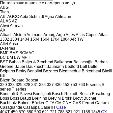
По това запитване не е намерено нищо
ABG
Titan
ABI
AGCO
Aebi Schmidt
Agria
Ahlmann
AL
AS
AZ
Ahwi
Airman
AX
Albach
Alstom
Ammann
Arburg
Argo
Arjes
Atlas Copco
Atlas
1302
1304
1404
1504
1604
1704
1804
AR
TW
Atlet
Ausa
D-series
BMF
BMS
BOMAG
BC
BM
BW
MPH
BST
Bahco
Baljer & Zembrod
Balkancar
Baltacıoğlu
Barber-
Greene
Bauer
Bauknecht
Baumann
Bedford
Bell
Belle
Belparts
Berky
Bertolini
Bezares
Biemmedue
Birkenbeul
Bitelli
BB
Bizon
Bobard
Bobcat
320
323
325
328
331
334
337
430
453
753
763
E series
S
series
T series
Bondioli & Pavesi
Bonfiglioli
Bosch Rexroth
Bosch
Boschung
Boss
Boss
Braud
Breining
Brevini
Brokk
Broyt
Bucher
Buchholz
Bulmor
Böcker
CIFA
CM
CNH
CVS Ferrari
Carraro
Casagrande
Casappa
Case IH
Case
40XT
450
570
580
590
621
721
788
821
921
1188
1845
CX