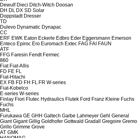
Dewulf
Dieci
Ditch-Witch
Doosan
DH
DL
DX
SD
Solar
Doppstadt
Dresser
TD
Dulevo
Dynamatic
Dynapac
CC
ERF
EWK
Eaton
Eckerle
Edbro
Eder
Eggersmann
Emerson
Enteco
Epiroc
Ero
Euromach
Extec
FAG
FAI
FAUN
ATF
FFG
Faresin
Fendt
Fermec
860
Fiat
Fiat-Allis
FD
FE
FL
Fiat-Hitachi
EX
FB
FD
FH
FL
FR
W-series
Fiat-Kobelco
E-series
W-series
Finlay
Fiori
Flutec Hydraulics
Flutek
Ford
Franz Kleine
Fuchs
Fuchs
MHL
Furukawa
GE
GHH
Galtech
Garbe Lahmeyer
Gehl
General
Giant
Gigant
Gillig
Goldhofer
Gottwald
Gradall
Gregoire
Gremo
Grillo
Grimme
Grove
AT
GMK
HANOMAG