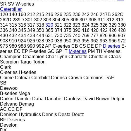
SR
SV
W-series
Caterpillar
120
140
160
212
215
216
226
235
236
242
246
247B
262C
262D
289D
301
302
303
304
305
306
307
308
311
312
313
314
315
316
317
318
320
321
322
323
324
325
326
329
330
336
340
345
349
350
365
374
375
390
416
420
422
426
428
430
432
434
438
444
631
730
735
740
769
777
826
906
907
908
910
924
926
928
930
938
950
953
955
962
963
966
972
973
980
988
990
992
AP
C-series
CB
CS
DE
DP
D series
E-
series
EC
EP
F-series
GC
GP
IT
M-series
PM
TH
V-series
Champion
Champion
Char-Lynn
Charlatte
Chieftain
Claas
Scorpion
Targo
Torion
Clark
C-series
H-series
Coime
Colmar
Combilift
Corinsa
Crown
Cummins
DAF
SB
Daewoo
B-series
Mega
Daikin
Daimler
Dana
Danaher
Danfoss
David Brown
Delphi
Delvano
Demag
AC
CC
DF
Denison Hydraulics
Dennis
Desta
Deutz
BF
D-series
Develon
DX