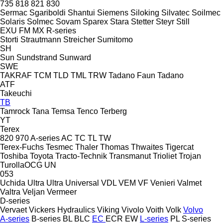
735
818
821
830
Sermac
Sgariboldi
Shantui
Siemens
Siloking
Silvatec
Soilmec
Solaris
Solmec
Sovam
Sparex
Stara
Stetter
Steyr
Still
EXU
FM
MX
R-series
Storti
Strautmann
Streicher
Sumitomo
SH
Sun
Sundstrand
Sunward
SWE
TAKRAF
TCM
TLD
TML
TRW
Tadano Faun
Tadano
ATF
Takeuchi
TB
Tamrock
Tana
Temsa
Tenco
Terberg
YT
Terex
820
970
A-series
AC
TC
TL
TW
Terex-Fuchs
Tesmec
Thaler
Thomas
Thwaites
Tigercat
Toshiba
Toyota
Tracto-Technik
Transmanut
Trioliet
Trojan
TurollaOCG
UN
053
Uchida
Ultra
Ultra
Universal
VDL
VEM
VF Venieri
Valmet
Valtra
Veljan
Vermeer
D-series
Vervaet
Vickers Hydraulics
Viking
Vivolo
Voith
Volk
Volvo
A-series
B-series
BL
BLC
EC
ECR
EW
L-series
PL
S-series