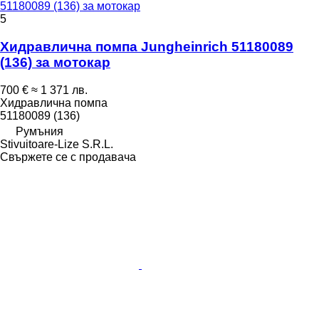
51180089 (136) за мотокар
5
Хидравлична помпа Jungheinrich 51180089
(136) за мотокар
700 €
≈ 1 371 лв.
Хидравлична помпа
51180089 (136)
Румъния
Stivuitoare-Lize S.R.L.
Свържете се с продавача