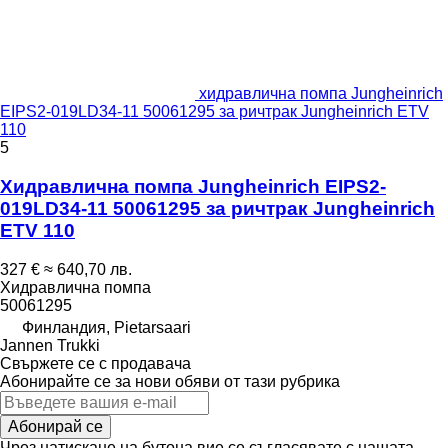
хидравлична помпа Jungheinrich
EIPS2-019LD34-11 50061295 за ричтрак Jungheinrich ETV
110
5
Хидравлична помпа Jungheinrich EIPS2-
019LD34-11 50061295 за ричтрак Jungheinrich
ETV 110
327 €
≈ 640,70 лв.
Хидравлична помпа
50061295
Финландия, Pietarsaari
Jannen Trukki
Свържете се с продавача
Абонирайте се за нови обяви от тази рубрика
Абонирай се
Чрез натискане на бутона вие се съгласявате с нашата