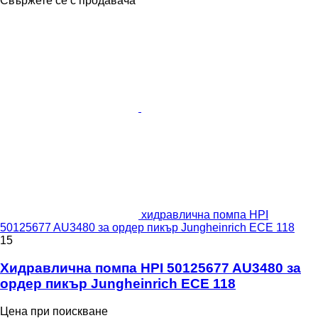
Свържете се с продавача
хидравлична помпа HPI
50125677 AU3480 за ордер пикър Jungheinrich ECE 118
15
Хидравлична помпа HPI 50125677 AU3480 за
ордер пикър Jungheinrich ECE 118
Цена при поискване