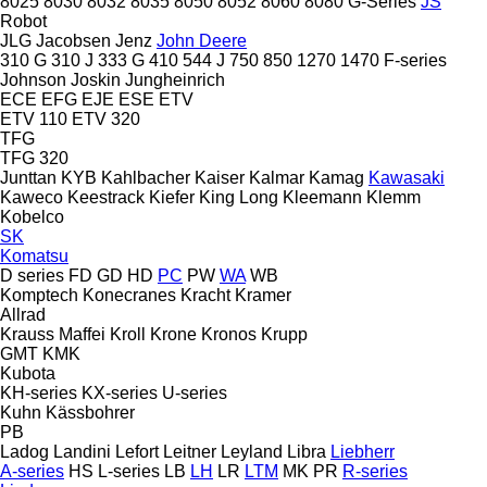
8025
8030
8032
8035
8050
8052
8060
8080
G-Series
JS
Robot
JLG
Jacobsen
Jenz
John Deere
310 G
310 J
333 G
410
544 J
750
850
1270
1470
F-series
Johnson
Joskin
Jungheinrich
ECE
EFG
EJE
ESE
ETV
ETV 110
ETV 320
TFG
TFG 320
Junttan
KYB
Kahlbacher
Kaiser
Kalmar
Kamag
Kawasaki
Kaweco
Keestrack
Kiefer
King Long
Kleemann
Klemm
Kobelco
SK
Komatsu
D series
FD
GD
HD
PC
PW
WA
WB
Komptech
Konecranes
Kracht
Kramer
Allrad
Krauss Maffei
Kroll
Krone
Kronos
Krupp
GMT
KMK
Kubota
KH-series
KX-series
U-series
Kuhn
Kässbohrer
PB
Ladog
Landini
Lefort
Leitner
Leyland
Libra
Liebherr
A-series
HS
L-series
LB
LH
LR
LTM
MK
PR
R-series