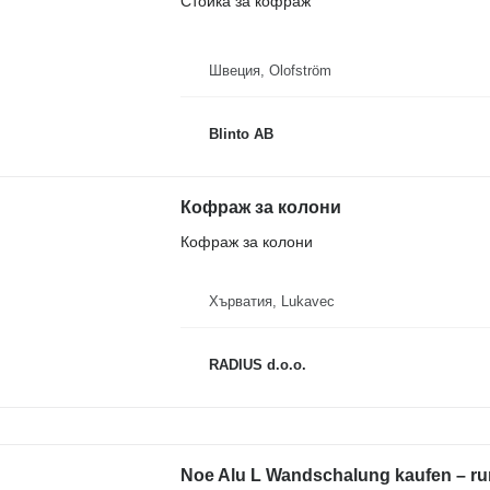
Стойка за кофраж
Швеция, Olofström
Blinto AB
Кофраж за колони
Кофраж за колони
Хърватия, Lukavec
RADIUS d.o.o.
Noe Alu L Wandschalung kaufen – ru