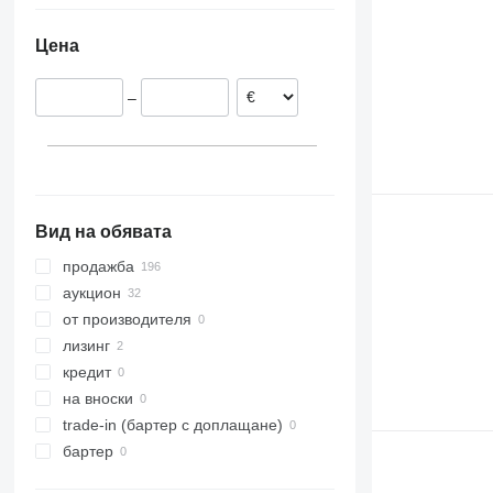
Германия
Цена
Полша
Дания
–
Хърватия
Норвегия
Испания
Финландия
покажи всички
Вид на обявата
продажба
аукцион
от производителя
лизинг
кредит
на вноски
trade-in (бартер с доплащане)
бартер