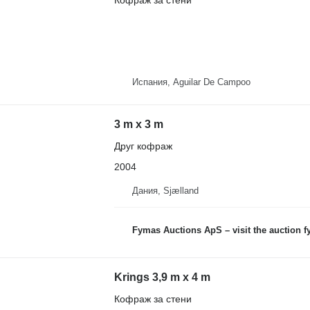
Кофраж за стени
Испания, Aguilar De Campoo
3 m x 3 m
Друг кофраж
2004
Дания, Sjælland
Fymas Auctions ApS – visit the auction 
Krings 3,9 m x 4 m
Кофраж за стени