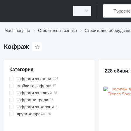
Machineryline
Строителна техника
Строително оборудван
Кофраж
Категория
228 обяви:
кофражи за стени
стойки за кофраж
кофражи за плочи
кофражни греди
кофражи за колони
други кофражи