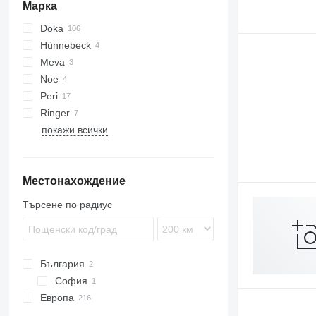
Марка
Doka
Hünnebeck
D-series
Meva
Framax
Noe
Frami
Peri
Ringer
покажи всички
Местонахождение
Търсене по радиус
България
София
Европа
Австрия