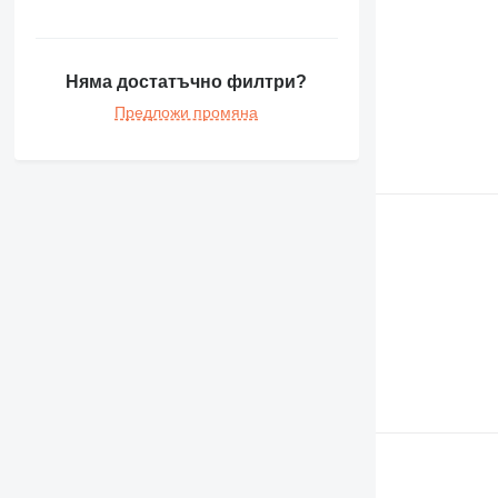
Няма достатъчно филтри?
Предложи промяна