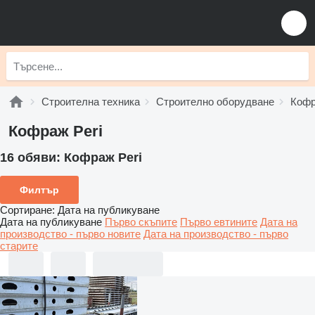
Строителна техника
Строително оборудване
Коф
Кофраж Peri
16 обяви:
Кофраж Peri
Филтър
Сортиране
:
Дата на публикуване
Дата на публикуване
Първо скъпите
Първо евтините
Дата на
производство - първо новите
Дата на производство - първо
старите