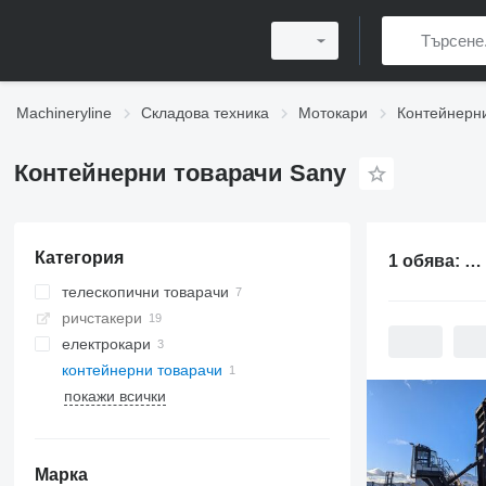
Machineryline
Складова техника
Мотокари
Контейнерн
Контейнерни товарачи Sany
Категория
1 обява:
Ко
телескопични товарачи
ричстакери
електрокари
контейнерни товарачи
покажи всички
Марка