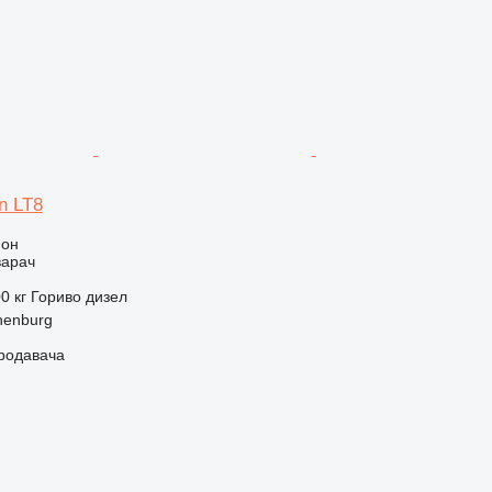
n LT8
ион
варач
0 кг
Гориво
дизел
henburg
продавача