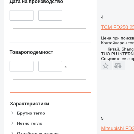
Дата на производство
–
4
TCM FD250 25to
Цена при поиск
Контейнерен то
Китай, Shang
Товароподемност
TUO PU INTERN
Свържете се с 
–
кг
Характеристики
Брутно тегло
5
Нетно тегло
Mitsubishi FD
Отработени часове