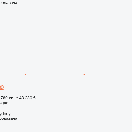
продавача
00
 780 лв.
≈ 43 280 €
варач
ydney
продавача