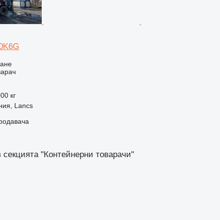
0K6G
ване
варач
00 кг
ния, Lancs
продавача
в секцията "Контейнерни товарачи"