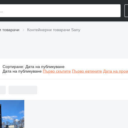
и товарачи
Контейнерни товарачи Sany
Сортиране
:
Дата на публикуване
нтейнерни товарачи Sany
Дата на публикуване
Първо скъпите
Първо евтините
Дата на прои