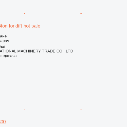
n forklift hot sale
ване
варач
hai
ATIONAL MACHINERY TRADE CO., LTD
продавача
300