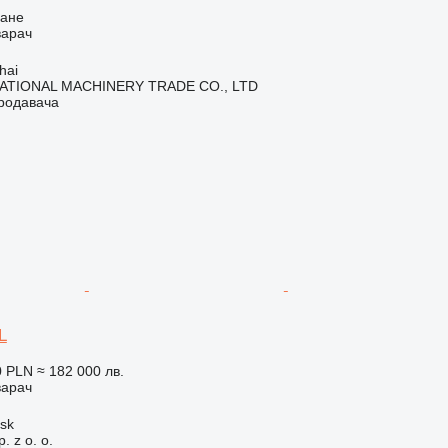
ване
варач
hai
ATIONAL MACHINERY TRADE CO., LTD
продавача
L
0 PLN
≈ 182 000 лв.
варач
sk
. z o. o.