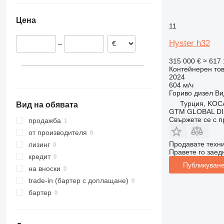
Цена
11
Hyster h32
–
315 000 €
≈ 617 
Контейнерен то
2024
604 м/ч
Гориво
дизел
Ви
Турция, KOC
Вид на обявата
GTM GLOBAL DI
Свържете се с 
продажба
от производителя
Продавате техн
лизинг
Правете го заедн
кредит
Публикуване
на вноски
trade-in (бартер с доплащане)
бартер