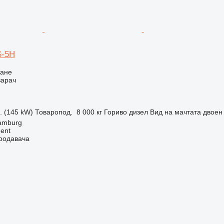
S-5H
ване
варач
с. (145 kW)
Товаропод.
8 000 кг
Гориво
дизел
Вид на мачтата
двоен
amburg
ment
продавача