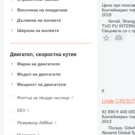
Цена при поиск
Височина на повдигане
Контейнерен то
2018
Дължина на вилките
Китай, Shang
TUO PU INTERN
Ширина на вилките
Свържете се с 
Двигател, скоростна кутия
Марка на двигателя
Модел на двигателя
Мощност на двигателя
6
Филтър за твърди частици
Linde C45/31T
EEV
92 890 €
400 00
Контейнерен то
2013
Резервоар AdBlue
Полша, Gdań
Aksamit Global Sp
Ретардер