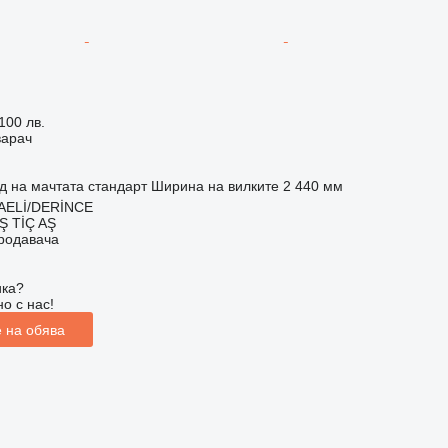
100 лв.
варач
д на мачтата
стандарт
Ширина на вилките
2 440 мм
AELİ/DERİNCE
Ş TİÇ AŞ
продавача
ика?
о с нас!
 на обява