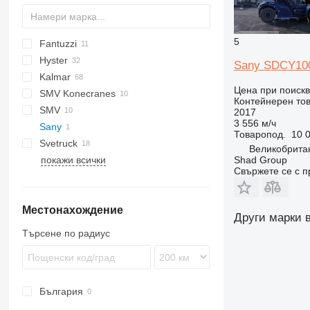
5
Fantuzzi
V-series
EFL
Hyster
FDC
FD
Sany SDCY10
Kalmar
H-series
Цена при поиск
SMV Konecranes
DCD
FD
SMV
H-series
TH
MT
FB
Контейнерен то
SMV
DCE
FD
2017
3 556 м/ч
Sany
DCF
Товаропод.
10 0
Svetruck
DCG
SDCY
Великобрита
покажи всички
DRF
1460
FD
THDC
GDP
Shad Group
Свържете се с 
ECG
12120
RTD
16120
Местонахождение
30120
Други марки 
32120
Търсене по радиус
42120
45120
България