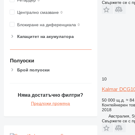
Свържете се с 
Централно смазване
Блокиране на диференциала
Капацитет на акумулатора
Полуоски
Брой полуоски
10
Kalmar DCG1
Няма достатъчно филтри?
50 000 щ.д.
≈ 84
Предложи промяна
Контейнерен то
2018
Австралия, S
Свържете се с 