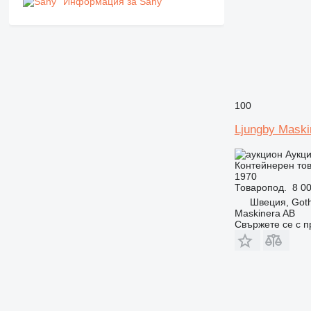
Информация за Sany
100
Ljungby Maski
Аукц
Контейнерен то
1970
Товаропод.
8 00
Швеция, Got
Maskinera AB
Свържете се с 