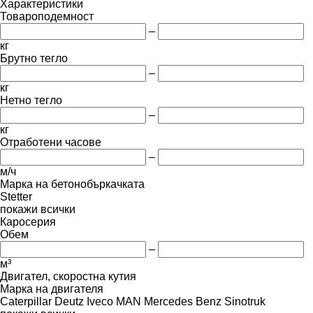
Характеристики
Товароподемност
–
кг
Брутно тегло
–
кг
Нетно тегло
–
кг
Отработени часове
–
м/ч
Марка на бетонобъркачката
Stetter
покажи всички
Каросерия
Обем
–
м³
Двигател, скоростна кутия
Марка на двигателя
Caterpillar
Deutz
Iveco
MAN
Mercedes Benz
Sinotruk