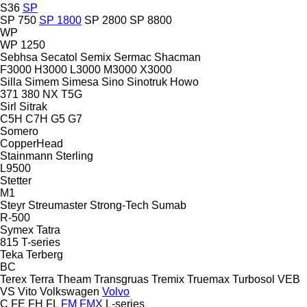
S36
SP
SP 750
SP 1800
SP 2800
SP 8800
WP
WP 1250
Sebhsa
Secatol
Semix
Sermac
Shacman
F3000
H3000
L3000
M3000
X3000
Silla
Simem
Simesa
Sino
Sinotruk Howo
371
380
NX
T5G
Sirl
Sitrak
C5H
C7H
G5
G7
Somero
CopperHead
Stainmann
Sterling
L9500
Stetter
M1
Steyr
Streumaster
Strong-Tech
Sumab
R-500
Symex
Tatra
815
T-series
Teka
Terberg
BC
Terex
Terra
Theam
Transgruas
Tremix
Truemax
Turbosol
VEB
VS
Vito
Volkswagen
Volvo
C
FE
FH
FL
FM
FMX
L-series