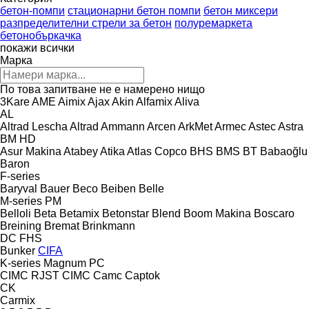
бетон-помпи
стационарни бетон помпи
бетон миксери
разпределителни стрели за бетон
полуремаркета
бетонобъркачка
покажи всички
Марка
По това запитване не е намерено нищо
3Kare
AME
Aimix
Ajax
Akin
Alfamix
Aliva
AL
Altrad Lescha
Altrad
Ammann
Arcen
ArkMet
Armec
Astec
Astra
BM
HD
Asur Makina
Atabey
Atika
Atlas Copco
BHS
BMS
BT
Babaoğlu
Baron
F-series
Baryval
Bauer
Beco
Beiben
Belle
M-series
PM
Belloli
Beta
Betamix
Betonstar
Blend
Boom Makina
Boscaro
Breining
Bremat
Brinkmann
DC
FHS
Bunker
CIFA
K-series
Magnum
PC
CIMC RJST
CIMC
Camc
Captok
CK
Carmix