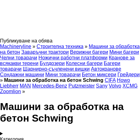
Публикуване на обява
Machineryline
»
Строителна техника
»
Машини за обработка
на бетон
Заваръчни трактори
Верижни багери
Мини багери
Челни товарачи
Ножични работни платформи
Кранове за
всякакви терени
Булдозери
Колесни багери
Багери
товарачи
Шарнирно-съчленени вишки
Автокранове
Сондажни машини
Мини товарачи
Бетон миксери
Грейдери
»
Машини за обработка на бетон Schwing
CIFA
Howo
Liebherr
MAN
Mercedes-Benz
Putzmeister
Sany
Volvo
XCMG
Zoomlion
»
Машини за обработка на
бетон Schwing
Категория