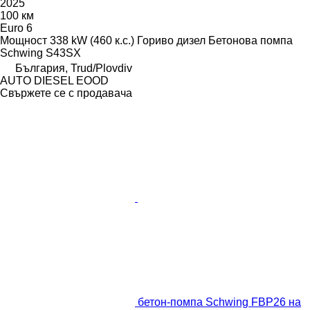
2025
100 км
Euro 6
Мощност
338 kW (460 к.с.)
Гориво
дизел
Бетонова помпа
Schwing S43SX
България, Trud/Plovdiv
AUTO DIESEL EOOD
Свържете се с продавача
бетон-помпа Schwing FBP26 на