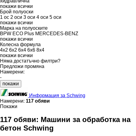
хидравлична
покажи всички
Брой полуоски
1 ос
2 оси
3 оси
4 оси
5 оси
покажи всички
Марка на полуоските
BPW ECO Plus
MERCEDES-BENZ
покажи всички
Колесна формула
4x2
6x2
6x4
6x6
8x4
покажи всички
Няма достатъчно филтри?
Предложи промяна
Намерени:
-
покажи
Информация за Schwing
Намерени:
117 обяви
Покажи
117 обяви:
Машини за обработка на
бетон Schwing