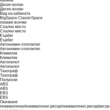
Кабина
Десен волан
Десен волан
Вид на кабината
BigSpace
ClassicSpace
покажи всички
Спално място
Спално място
Еърбег
Еърбег
Автономен отоплител
Автономен отоплител
Климатик
Климатик
Автопилот
Автопилот
Тахограф
Тахограф
Полуоски
ABS
ABS
EBS
EBS
Окачване
пневматично/пневматично
ресор/пневматично
ресор/ресор