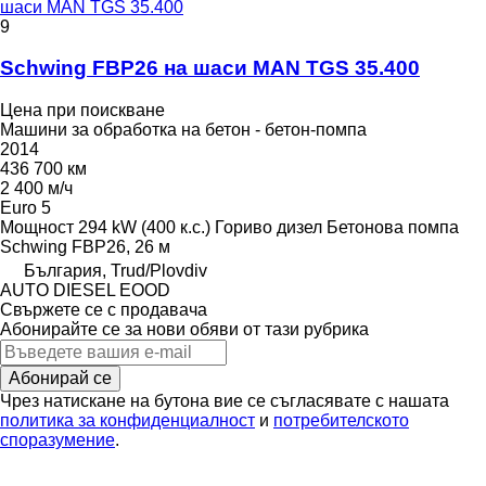
шаси MAN TGS 35.400
9
Schwing FBP26 на шаси MAN TGS 35.400
Цена при поискване
Машини за обработка на бетон - бетон-помпа
2014
436 700 км
2 400 м/ч
Euro 5
Мощност
294 kW (400 к.с.)
Гориво
дизел
Бетонова помпа
Schwing FBP26, 26 м
България, Trud/Plovdiv
AUTO DIESEL EOOD
Свържете се с продавача
Абонирайте се за нови обяви от тази рубрика
Абонирай се
Чрез натискане на бутона вие се съгласявате с нашата
политика за конфиденциалност
и
потребителското
споразумение
.