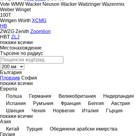
Vote
WMW
Wacker Neuson
Wacker
Waitzinger
Wazenmix
Weber
Winget
100T
Wirtgen
Würth
XCMG
HB
ZWZG
Zenith
Zoomlion
HBT
ZLJ
покажи всички
Местонахождение
Търсене по радиус
България
Пловдив
София
покажи всички
Европа
Полша
Германия
Великобритания
Нидерландия
Испания
Румъния
Франция
Белгия
Австрия
Швеция
Чехия
Норвегия
Италия
Гърция
покажи всички
Азия
Китай
Турция
Обединени арабски емирства
Грузия