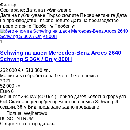
Филтър
Сортиране
:
Дата на публикуване
Дата на публикуване
Първо скъпите
Първо евтините
Дата
на производство - първо новите
Дата на производство -
първо старите
Пробег ⬊
Пробег ⬈
1
Schwing на шаси Mercedes-Benz Arocs 2640
Schwing S 36X / Only 800H
262 000 €
≈ 513 300 лв.
Машини за обработка на бетон - бетон-помпа
2021
52 000 км
Euro 6
Мощност
294 kW (400 к.с.)
Гориво
дизел
Колесна формула
6x4
Окачване
ресор/ресор
Бетонова помпа
Schwing, 4
секции, 36 м
Вид предаване
задно предаване
Полша, Wejherowo
BUSCENTRUM
Свържете се с продавача