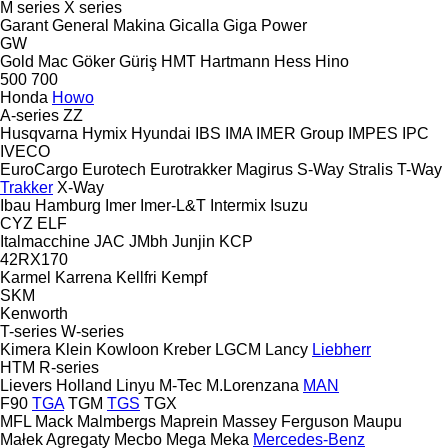
M series
X series
Garant
General Makina
Gicalla
Giga Power
GW
Gold Mac
Göker
Güriş
HMT
Hartmann
Hess
Hino
500
700
Honda
Howo
A-series
ZZ
Husqvarna
Hymix
Hyundai
IBS
IMA
IMER Group
IMPES
IPC
IVECO
EuroCargo
Eurotech
Eurotrakker
Magirus
S-Way
Stralis
T-Way
Trakker
X-Way
Ibau Hamburg
Imer
Imer-L&T
Intermix
Isuzu
CYZ
ELF
Italmacchine
JAC
JMbh
Junjin
KCP
42RX170
Karmel
Karrena
Kellfri
Kempf
SKM
Kenworth
T-series
W-series
Kimera
Klein
Kowloon
Kreber
LGCM
Lancy
Liebherr
HTM
R-series
Lievers Holland
Linyu
M-Tec
M.Lorenzana
MAN
F90
TGA
TGM
TGS
TGX
MFL
Mack
Malmbergs
Maprein
Massey Ferguson
Maupu
Małek Agregaty
Mecbo
Mega
Meka
Mercedes-Benz