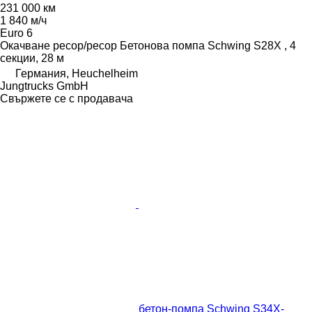
231 000 км
1 840 м/ч
Euro 6
Окачване
ресор/ресор
Бетонова помпа
Schwing S28X , 4
секции, 28 м
Германия, Heuchelheim
Jungtrucks GmbH
Свържете се с продавача
бетон-помпа Schwing S34X-