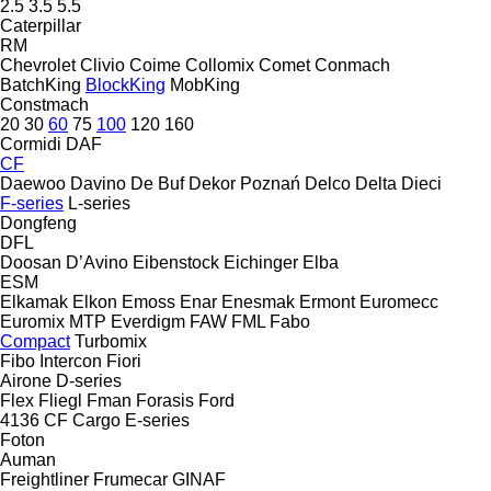
2.5
3.5
5.5
Caterpillar
RM
Chevrolet
Clivio
Coime
Collomix
Comet
Conmach
BatchKing
BlockKing
MobKing
Constmach
20
30
60
75
100
120
160
Cormidi
DAF
CF
Daewoo
Davino
De Buf
Dekor Poznań
Delco
Delta
Dieci
F-series
L-series
Dongfeng
DFL
Doosan
D’Avino
Eibenstock
Eichinger
Elba
ESM
Elkamak
Elkon
Emoss
Enar
Enesmak
Ermont
Euromecc
Euromix MTP
Everdigm
FAW
FML
Fabo
Compact
Turbomix
Fibo Intercon
Fiori
Airone
D-series
Flex
Fliegl
Fman
Forasis
Ford
4136
CF
Cargo
E-series
Foton
Auman
Freightliner
Frumecar
GINAF