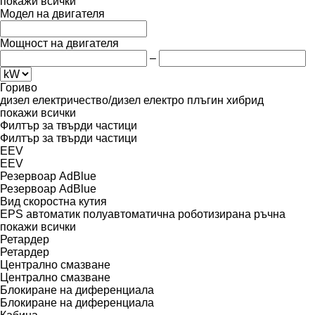
покажи всички
Модел на двигателя
Мощност на двигателя
–
Гориво
дизел
електричество/дизел
електро
плъгин хибрид
покажи всички
Филтър за твърди частици
Филтър за твърди частици
EEV
EEV
Резервоар AdBlue
Резервоар AdBlue
Вид скоростна кутия
EPS
автоматик
полуавтоматична
роботизирана
ръчна
покажи всички
Ретардер
Ретардер
Централно смазване
Централно смазване
Блокиране на диференциала
Блокиране на диференциала