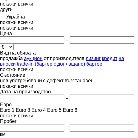
покажи всички
други
Украйна
покажи всички
покажи всички
Цена
–
Вид на обявата
продажба
аукцион
от производителя
лизинг
кредит
на
вноски
trade-in (бартер с доплащане)
бартер
покажи всички
Състояние
нов
употребявани
с дефект
възстановен
покажи всички
Дата на производство
–
Евро
Euro 1
Euro 3
Euro 4
Euro 5
Euro 6
покажи всички
Пробег
–
км