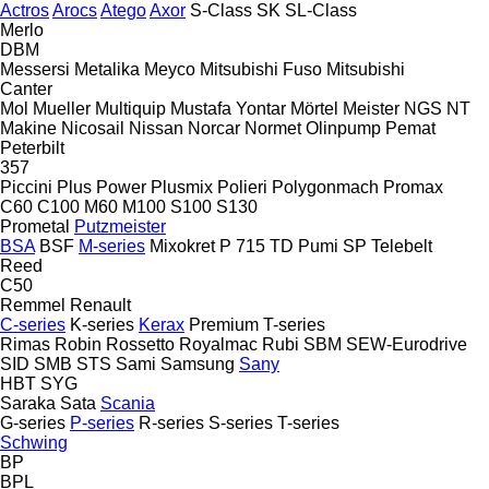
Actros
Arocs
Atego
Axor
S-Class
SK
SL-Class
Merlo
DBM
Messersi
Metalika
Meyco
Mitsubishi Fuso
Mitsubishi
Canter
Mol
Mueller
Multiquip
Mustafa Yontar
Mörtel Meister
NGS
NT
Makine
Nicosail
Nissan
Norcar
Normet
Olinpump
Pemat
Peterbilt
357
Piccini
Plus Power
Plusmix
Polieri
Polygonmach
Promax
C60
C100
M60
M100
S100
S130
Prometal
Putzmeister
BSA
BSF
M-series
Mixokret
P 715 TD
Pumi
SP
Telebelt
Reed
C50
Remmel
Renault
C-series
K-series
Kerax
Premium
T-series
Rimas
Robin
Rossetto
Royalmac
Rubi
SBM
SEW-Eurodrive
SID
SMB
STS
Sami
Samsung
Sany
HBT
SYG
Saraka
Sata
Scania
G-series
P-series
R-series
S-series
T-series
Schwing
BP
BPL