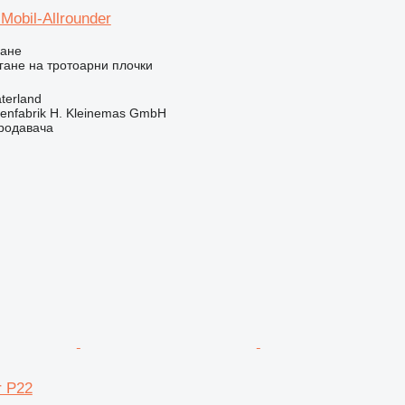
Mobil-Allrounder
ване
ане на тротоарни плочки
terland
enfabrik H. Kleinemas GmbH
продавача
r P22