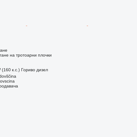
ване
ане на тротоарни плочки
 (160 к.с.)
Гориво
дизел
dovščina
dovscina
продавача