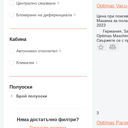
Централно смазване
Optimas Vacu-
Блокиране на диференциала
Цена при поиск
Машина за полаг
2023
Германия, Sa
Optimas Maschin
Кабина
Свържете се с 
Автономен отоплител
Климатик
Полуоски
Брой полуоски
3
Няма достатъчно филтри?
Optimas Pace
Предложи промяна