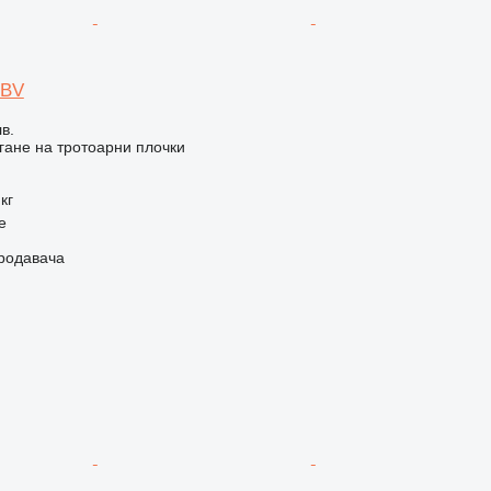
-BV
в.
ане на тротоарни плочки
кг
e
продавача