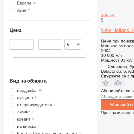
Европа
Азия
Германия
106.6A
Полша
Турция
5
Нидерландия
Обединени арабски емирства
New Holland 1
Цена
Франция
Словения
Цена при поиск
–
Машина за полаг
Дания
2004
Австрия
10 000 м/ч
Мощност
93 kW (
Чехия
Словения, Aj
покажи всички
Balavto d.o.o. Aj
Свържете се с 
Вид на обявата
продажба
Абонирайте се з
аукцион
от производителя
Абонирай с
лизинг
Чрез натискане 
кредит
на вноски
trade-in (бартер с доплащане)