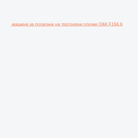
машина за полагане на тротоарни плочки O&K F156.6