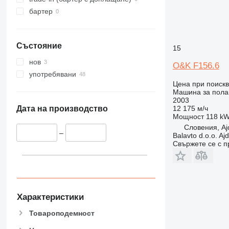
бартер
Състояние
15
нов
O&K F156.6
употребявани
Цена при поиск
Машина за полаг
2003
12 175 м/ч
Дата на производство
Мощност
118 kW
Словения, Aj
–
Balavto d.o.o. Aj
Свържете се с 
Характеристики
Товароподемност