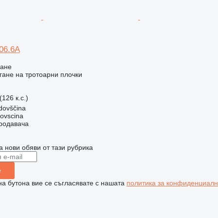
06.6A
ване
ане на тротоарни плочки
126 к.с.)
dovščina
dovscina
продавача
а нови обяви от тази рубрика
е
на бутона вие се съгласявате с нашата
политика за конфиденциалн