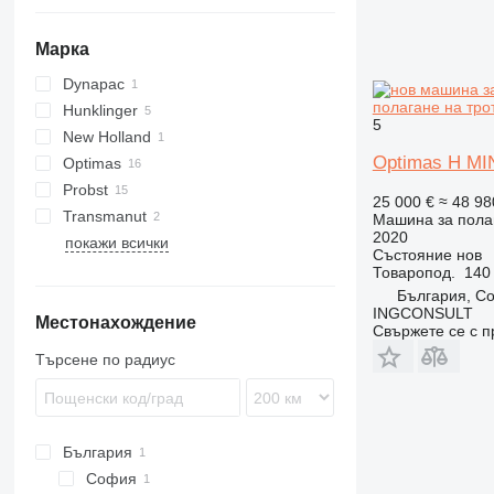
Марка
Dynapac
полагане на тро
Hunklinger
S600
5
New Holland
Optimas H MIN
Optimas
F-series
Probst
H-series
25 000 €
≈ 48 98
Transmanut
Машина за полаг
2020
покажи всички
Състояние
нов
Товаропод.
140 
България, С
INGCONSULT
Местонахождение
Свържете се с 
Търсене по радиус
България
София