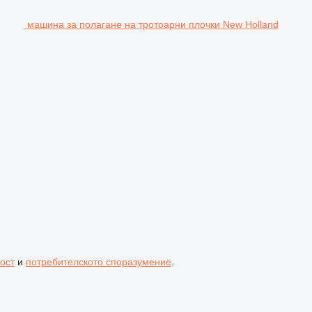
машина за полагане на тротоарни плочки New Holland
ост
и
потребителското споразумение
.