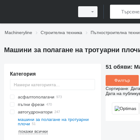
Machineryline
Строителна техника
Пътностроителна техни
Машини за полагане на тротуарни плоч
51 обяви:
М
Категория
Филтър
Сортиране
:
Дата
Дата на публику
асфалтополагачи
пътни фрези
верижни асфалтополагачи
автогудронатори
колесни асфалтополагачи
машини за полагане на тротуарни
плочи
покажи всички