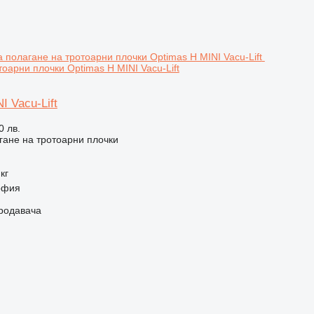
тоарни плочки Optimas H MINI Vacu-Lift
I Vacu-Lift
0 лв.
ане на тротоарни плочки
кг
офия
продавача