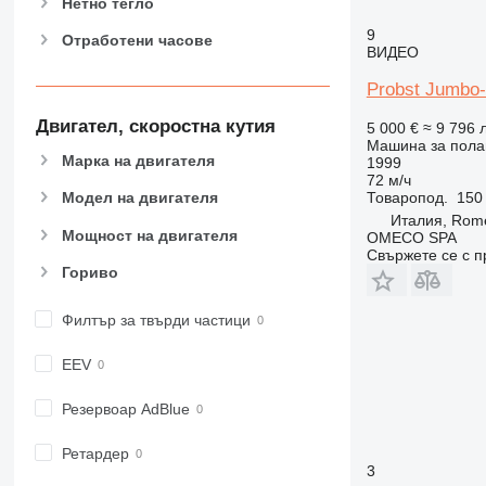
Нетно тегло
9
Отработени часове
ВИДЕО
Probst Jumbo
Двигател, скоростна кутия
5 000 €
≈ 9 796 л
Машина за полаг
Марка на двигателя
1999
72 м/ч
Товаропод.
150 
Модел на двигателя
Италия, Rom
Мощност на двигателя
OMECO SPA
Свържете се с 
Гориво
Филтър за твърди частици
EEV
Резервоар AdBlue
Ретардер
3