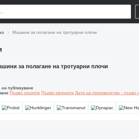
ка
Машини за полагане на тротуарни плочи
и
ашини за полагане на тротуарни плочи
 на публикуване
ване
Първо скъпите
Първо евтините
Дата на производство - първо 