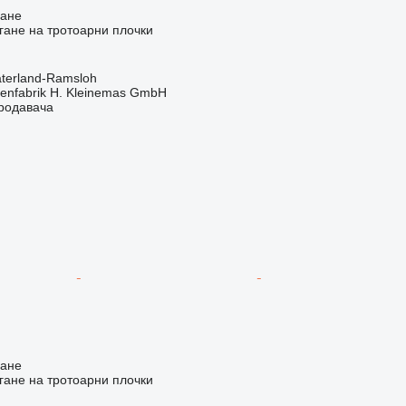
ване
ане на тротоарни плочки
terland-Ramsloh
enfabrik H. Kleinemas GmbH
продавача
ване
ане на тротоарни плочки