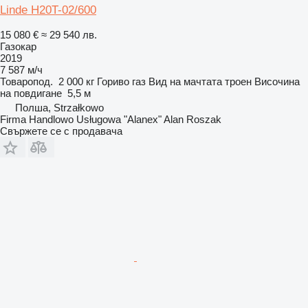
Linde H20T-02/600
15 080 €
≈ 29 540 лв.
Газокар
2019
7 587 м/ч
Товаропод.
2 000 кг
Гориво
газ
Вид на мачтата
троен
Височина
на повдигане
5,5 м
Полша, Strzałkowo
Firma Handlowo Usługowa "Alanex" Alan Roszak
Свържете се с продавача