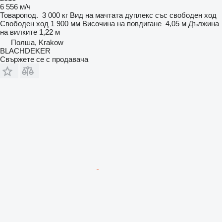
6 556 м/ч
Товаропод.
3 000 кг
Вид на мачтата
дуплекс със свободен ход
Свободен ход
1 900 мм
Височина на повдигане
4,05 м
Дължина
на вилките
1,22 м
Полша, Krakow
BLACHDEKER
Свържете се с продавача