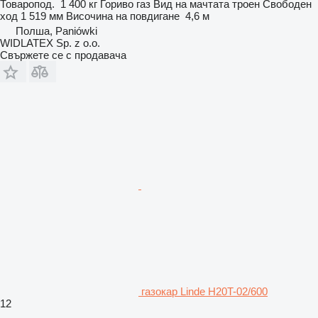
Товаропод.
1 400 кг
Гориво
газ
Вид на мачтата
троен
Свободен
ход
1 519 мм
Височина на повдигане
4,6 м
Полша, Paniówki
WIDLATEX Sp. z o.o.
Свържете се с продавача
газокар Linde H20T-02/600
12