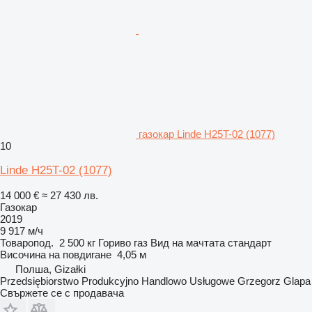
газокар Linde H25T-02 (1077)
10
Linde H25T-02 (1077)
14 000 €
≈ 27 430 лв.
Газокар
2019
9 917 м/ч
Товаропод.
2 500 кг
Гориво
газ
Вид на мачтата
стандарт
Височина на повдигане
4,05 м
Полша, Gizałki
Przedsiębiorstwo Produkcyjno Handlowo Usługowe Grzegorz Glapa
Свържете се с продавача