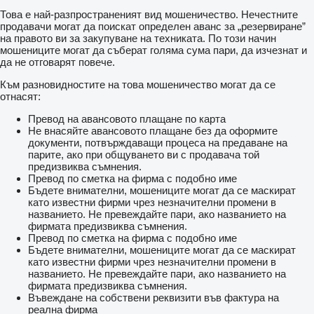
Това е най-разпространеният вид мошеничество. Нечестните
продавачи могат да поискат определен аванс за „резервиране”
на правото ви за закупуване на техниката. По този начин
мошениците могат да съберат голяма сума пари, да изчезнат и
да не отговарят повече.
Към разновидностите на това мошеничество могат да се
отнасят:
Превод на авансовото плащане по карта
Не внасяйте авансовото плащане без да оформите
документи, потвърждаващи процеса на предаване на
парите, ако при общуването ви с продавача той
предизвиква съмнения.
Превод по сметка на фирма с подобно име
Бъдете внимателни, мошениците могат да се маскират
като известни фирми чрез незначителни промени в
названието. Не превеждайте пари, ако названието на
фирмата предизвиква съмнения.
Превод по сметка на фирма с подобно име
Бъдете внимателни, мошениците могат да се маскират
като известни фирми чрез незначителни промени в
названието. Не превеждайте пари, ако названието на
фирмата предизвиква съмнения.
Въвеждане на собствени реквизити във фактура на
реална фирма