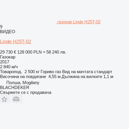
газокар Linde H25T-02
9
ВИДЕО
Linde H25T-02
29 730 €
128 000 PLN
≈ 58 240 лв.
Газокар
2017
2 840 м/ч
Товаропод.
2 500 кг
Гориво
газ
Вид на мачтата
стандарт
Височина на повдигане
4,55 м
Дължина на вилките
1,1 м
Полша, Mogilany
BLACHDEKER
Свържете се с продавача