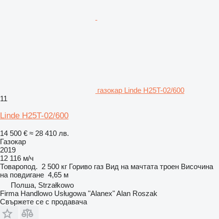
газокар Linde H25T-02/600
11
Linde H25T-02/600
14 500 €
≈ 28 410 лв.
Газокар
2019
12 116 м/ч
Товаропод.
2 500 кг
Гориво
газ
Вид на мачтата
троен
Височина
на повдигане
4,65 м
Полша, Strzałkowo
Firma Handlowo Usługowa "Alanex" Alan Roszak
Свържете се с продавача