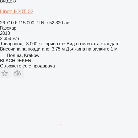
ВИДЕО
Linde H30T-02
26 710 €
115 000 PLN
≈ 52 320 лв.
Газокар
2018
2 359 м/ч
Товаропод.
3 000 кг
Гориво
газ
Вид на мачтата
стандарт
Височина на повдигане
3,75 м
Дължина на вилките
1 м
Полша, Krakow
BLACHDEKER
Свържете се с продавача