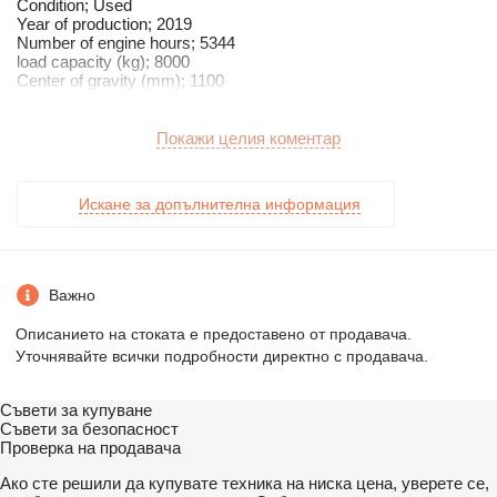
Condition; Used
Year of production; 2019
Number of engine hours; 5344
load capacity (kg); 8000
Center of gravity (mm); 1100
Lift (mm); 5900
Mast type; Triplex
Free stroke (mm); 2130
Покажи целия коментар
Length (mm); 4250
Width (mm); 2410
Height (mm); 3350
Искане за допълнителна информация
Forks (mm); 2400
Side shift; Yes
Type of development; Full cabin
Tires; 315/70-15 twin; 315/70-15
Weight (kg); 14740
Важно
Extension no.; BD-2418
Описанието на стоката е предоставено от продавача.
Уточнявайте всички подробности директно с продавача.
Equipment
Hook
Cock
Съвети за купуване
Roof protection grid
Съвети за безопасност
Blue spot lamp front/rear
Проверка на продавача
Side and rearview mirrors
Heating
Ако сте решили да купувате техника на ниска цена, уверете се,
Non-marking tires front/rear