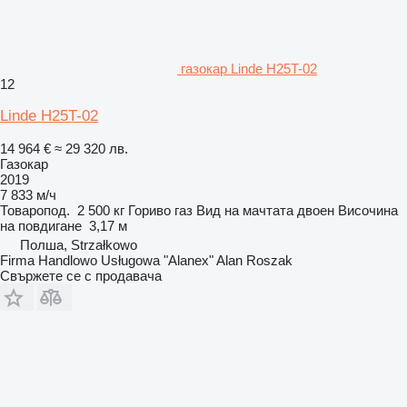
газокар Linde H25T-02
12
Linde H25T-02
14 964 €
≈ 29 320 лв.
Газокар
2019
7 833 м/ч
Товаропод.
2 500 кг
Гориво
газ
Вид на мачтата
двоен
Височина
на повдигане
3,17 м
Полша, Strzałkowo
Firma Handlowo Usługowa "Alanex" Alan Roszak
Свържете се с продавача