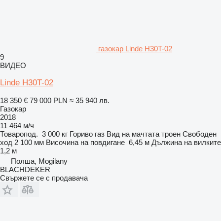
газокар Linde H30T-02
9
ВИДЕО
Linde H30T-02
18 350 €
79 000 PLN
≈ 35 940 лв.
Газокар
2018
11 464 м/ч
Товаропод.
3 000 кг
Гориво
газ
Вид на мачтата
троен
Свободен
ход
2 100 мм
Височина на повдигане
6,45 м
Дължина на вилките
1,2 м
Полша, Mogilany
BLACHDEKER
Свържете се с продавача