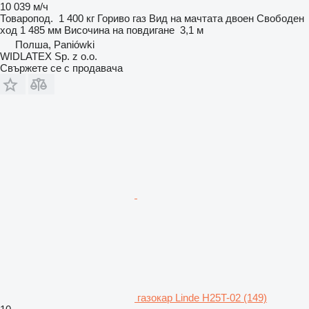
10 039 м/ч
Товаропод.
1 400 кг
Гориво
газ
Вид на мачтата
двоен
Свободен
ход
1 485 мм
Височина на повдигане
3,1 м
Полша, Paniówki
WIDLATEX Sp. z o.o.
Свържете се с продавача
газокар Linde H25T-02 (149)