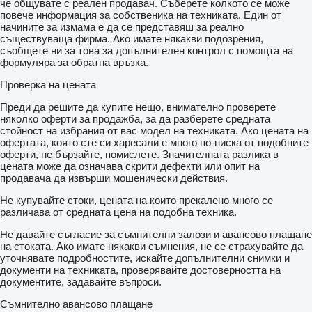
че общувате с реален продавач. Съберете колкото се може
KAUP side shift fork positioner
повече информация за собственика на техниката. Един от
Front lights
начините за измама е да се представяш за реално
Front/rear wipers
съществуваща фирма. Ако имате някакви подозрения,
съобщете ни за това за допълнителен контрол с помощта на
формуляра за обратна връзка.
About the seller, i.e. Blachdeker:
- On the market since 1998,
Проверка на цената
- Sale of used Linde and Manitou forklifts,
- Sales of new EP Equipment and Heli strollers,
Преди да решите да купите нещо, внимателно проверете
- Wide rental offer,
няколко оферти за продажба, за да разберете средната
- Extensive service network in Poland.
стойност на избрания от вас модел на техниката. Ако цената на
Find out more on our website.
офертата, която сте си харесали е много по-ниска от подобните
оферти, не бързайте, помислете. Значителната разлика в
We offer efficient transport within Europe:
цената може да означава скрити дефекти или опит на
- transport on trailers,
продавача да извърши мошенически действия.
- transport on trailers,
Не купувайте стоки, цената на които прекалено много се
- transport on low chassis.
различава от средната цена на подобна техника.
Additionally, we provide UDT tests.
Не давайте съгласие за съмнителни залози и авансово плащане
Are you looking for another device?
на стоката. Ако имате някакви съмнения, не се страхувайте да
At our headquarters, we have over 700 warehouse equipment
уточнявате подробностите, искайте допълнителни снимки и
and forklifts in stock.
документи на техниката, проверявайте достоверността на
Contact our specialists to choose the perfect solution!
документите, задавайте въпроси.
Съмнително авансово плащане