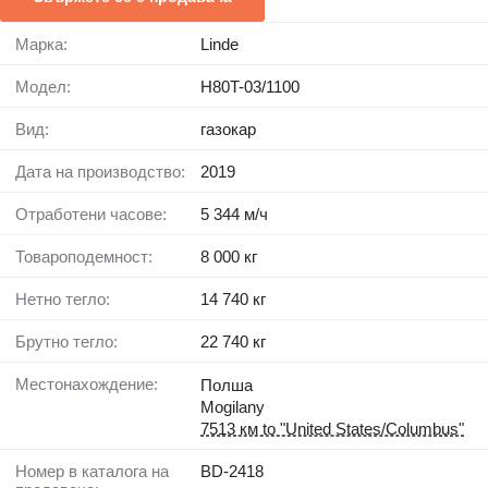
Марка:
Linde
Модел:
H80T-03/1100
Вид:
газокар
Дата на производство:
2019
Отработени часове:
5 344 м/ч
Товароподемност:
8 000 кг
Нетно тегло:
14 740 кг
Брутно тегло:
22 740 кг
Местонахождение:
Полша
Mogilany
7513 км to "United States/Columbus"
Номер в каталога на
BD-2418