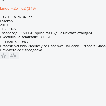
10
Linde H25T-02 (149)
13 700 €
≈ 26 840 лв.
Газокар
2019
11 252 м/ч
Товаропод.
2 500 кг
Гориво
газ
Вид на мачтата
стандарт
Височина на повдигане
3,15 м
Полша, Gizałki
Przedsiębiorstwo Produkcyjno Handlowo Usługowe Grzegorz Glapa
Свържете се с продавача