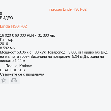
газокар Linde H30T-02
9
ВИДЕО
Linde H30T-02
16 020 €
69 000 PLN
≈ 31 390 лв.
Газокар
2016
8 592 м/ч
Мощност
53.06 к.с. (39 kW)
Товаропод.
3 000 кг
Гориво
газ
Вид
на мачтата
троен
Височина на повдигане
5,94 м
Дължина на
вилките
1,22 м
Полша, Krakow
BLACHDEKER
Свържете се с продавача