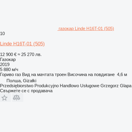
газокар Linde H16T-01 (505)
10
Linde H16T-01 (505)
12 900 €
≈ 25 270 лв.
Газокар
2019
5 880 м/ч
Гориво
газ
Вид на мачтата
троен
Височина на повдигане
4,6 м
Полша, Gizałki
Przedsiębiorstwo Produkcyjno Handlowo Usługowe Grzegorz Glapa
Свържете се с продавача