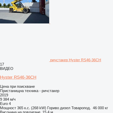
ричстакер Hyster RS46-36CH
17
ВИДЕО
Hyster RS46-36CH
Цена при поискване
Пристанищна техника - ричстакер
2019
9 384 м/ч
Euro 4
Мощност
365 к.с. (268 kW)
Гориво
дизел
Товаропод.
46 000 кг
Височина на повдигане
15,4 м