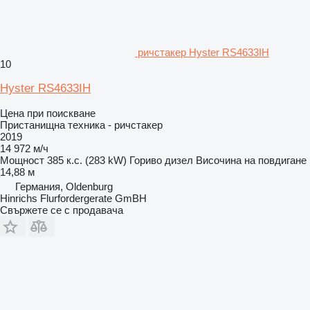
ричстакер Hyster RS4633IH
10
Hyster RS4633IH
Цена при поискване
Пристанищна техника - ричстакер
2019
14 972 м/ч
Мощност
385 к.с. (283 kW)
Гориво
дизел
Височина на повдигане
14,88 м
Германия, Oldenburg
Hinrichs Flurfordergerate GmBH
Свържете се с продавача