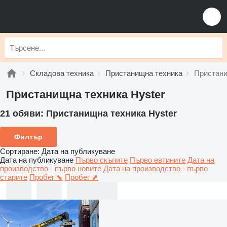
Складова техника
Пристанищна техника
Пристани
Пристанищна техника Hyster
21 обяви:
Пристанищна техника Hyster
Филтър
Сортиране
:
Дата на публикуване
Дата на публикуване
Първо скъпите
Първо евтините
Дата на
производство - първо новите
Дата на производство - първо
старите
Пробег ⬊
Пробег ⬈