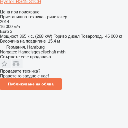
Hyster RS45-31CH
Цена при поискване
Пристанищна техника - ричстакер
2014
16 000 м/ч
Euro 3
Мощност
365 к.с. (268 kW)
Гориво
дизел
Товаропод.
45 000 кг
Височина на повдигане
15,4 м
Германия, Hamburg
Norgatec Handelsgesellschaft mbh
Свържете се с продавача
Продавате техника?
Правете го заедно с нас!
Публикуване на обява