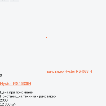
ричстакер Hyster RS4633IH
9
Hyster RS4633IH
Цена при поискване
Пристанищна техника - ричстакер
2009
12 300 м/ч