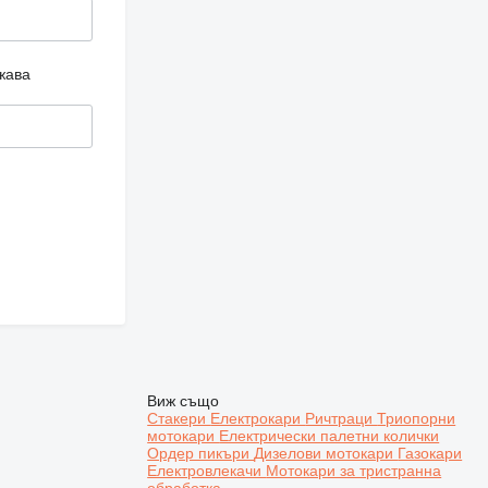
жава
Виж също
Стакери
Електрокари
Ричтраци
Триопорни
мотокари
Електрически палетни колички
Ордер пикъри
Дизелови мотокари
Газокари
Електровлекачи
Мотокари за тристранна
обработка