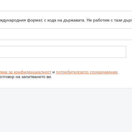
еждународния формат, с кода на държавата.
Не работим с тази дър
тика за конфиденциалност
и
потребителското споразумение
.
тговор на запитването ви.