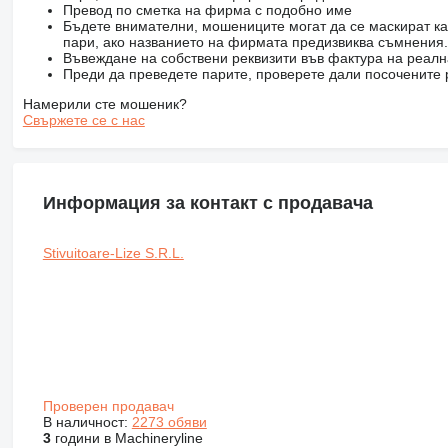
Превод по сметка на фирма с подобно име
Бъдете внимателни, мошениците могат да се маскират ка
пари, ако названието на фирмата предизвиква съмнения.
Въвеждане на собствени реквизити във фактура на реал
Преди да преведете парите, проверете дали посочените 
Намерили сте мошеник?
Свържете се с нас
Информация за контакт с продавача
Stivuitoare-Lize S.R.L.
Проверен продавач
В наличност:
2273 обяви
3
години в Machineryline