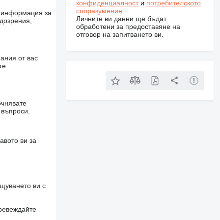
конфиденциалност
и
потребителското
споразумение
.
е информация за
Личните ви данни ще бъдат
одозрения,
обработени за предоставяне на
отговор на запитването ви.
ания от вас
те.
очнявате
 въпроси.
авото ви за
щуването ви с
превеждайте