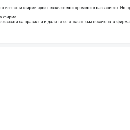
то известни фирми чрез незначителни промени в названието. Не 
на фирма
реквизити са правилни и дали те се отнасят към посочената фирма