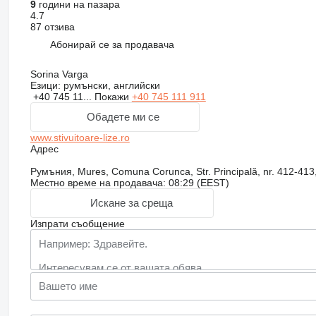
9
години на пазара
4.7
87 отзива
Абонирай се за продавача
Sorina Varga
Езици:
румънски, английски
+40 745 11...
Покажи
+40 745 111 911
Обадете ми се
www.stivuitoare-lize.ro
Адрес
Румъния, Mures, Comuna Corunca, Str. Principală, nr. 412-413
Местно време на продавача: 08:29 (EEST)
Искане за среща
Изпрати съобщение