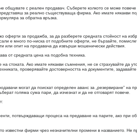
е, че общувате с реален продавач. Съберете колкото се може повеч
е представяш за реално съществуваща фирма. Ако имате някакви п
ормуляра за обратна връзка.
о оферти за продажба, за да разберете средната стойност на избр
есали е много по-ниска от подобните оферти, не бързайте, помисле
кти или опит на продавача да извърши мошенически действия.
чава от средната цена на подобна техника.
на стоката. Ако имате някакви съмнения, не се страхувайте да ут
ехниката, проверявайте достоверността на документите, задавайте
одавачи могат да поискат определен аванс за „резервиране” на пр
ъберат голяма сума пари, да изчезнат и да не отговарят повече.
т:
енти, потвърждаващи процеса на предаване на парите, ако при об
то известни фирми чрез незначителни промени в названието. Не 