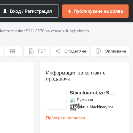
Вход / Регистрация
Публикуване на обява
 electrostivuitor 51112570 за стакер Jungheinrich
PDF
Споделяне
Оплакване
Информация за контакт с
продавача
Stivuitoare-Lize S.R.L.
Румъния
3 години в Machineryline
Проверен продавач