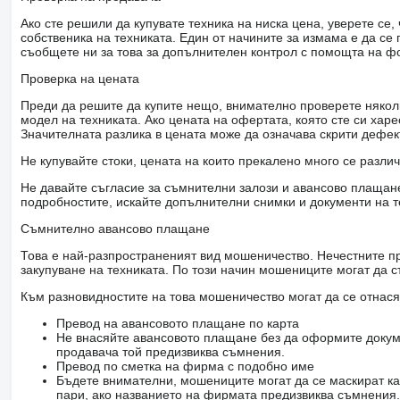
Ако сте решили да купувате техника на ниска цена, уверете с
собственика на техниката. Един от начините за измама е да с
съобщете ни за това за допълнителен контрол с помощта на ф
Проверка на цената
Преди да решите да купите нещо, внимателно проверете няколк
модел на техниката. Ако цената на офертата, която сте си хар
Значителната разлика в цената може да означава скрити дефе
Не купувайте стоки, цената на които прекалено много се разли
Не давайте съгласие за съмнителни залози и авансово плащане 
подробностите, искайте допълнителни снимки и документи на т
Съмнително авансово плащане
Това е най-разпространеният вид мошеничество. Нечестните пр
закупуване на техниката. По този начин мошениците могат да с
Към разновидностите на това мошеничество могат да се отнася
Превод на авансовото плащане по карта
Не внасяйте авансовото плащане без да оформите докум
продавача той предизвиква съмнения.
Превод по сметка на фирма с подобно име
Бъдете внимателни, мошениците могат да се маскират ка
пари, ако названието на фирмата предизвиква съмнения.