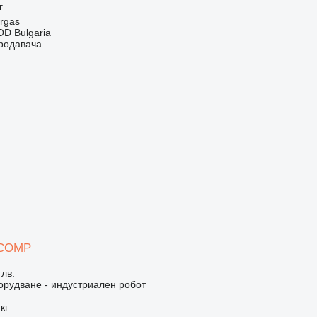
г
rgas
D Bulgaria
продавача
 COMP
 лв.
рудване - индустриален робот
кг