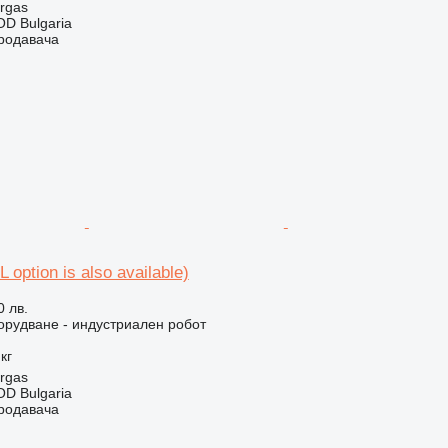
rgas
D Bulgaria
продавача
option is also available)
0 лв.
рудване - индустриален робот
кг
rgas
D Bulgaria
продавача