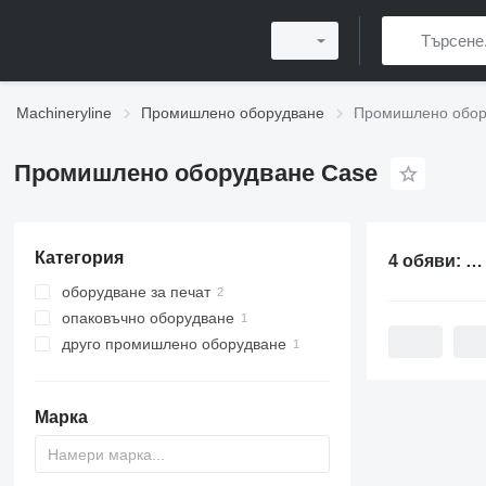
Machineryline
Промишлено оборудване
Промишлено обор
Промишлено оборудване Case
Категория
4 обяви:
Пр
оборудване за печат
опаковъчно оборудване
оборудване за постпечат
друго промишлено оборудване
машини за затваряне на кашони
машини за подвързване
машини за закръгляне на
книгата
Марка