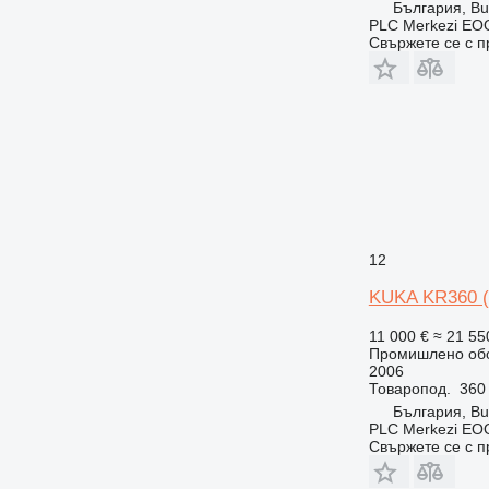
България, Bu
PLC Merkezi EOO
Свържете се с 
12
KUKA KR360 (L 
11 000 €
≈ 21 55
Промишлено обо
2006
Товаропод.
360 
България, Bu
PLC Merkezi EOO
Свържете се с 