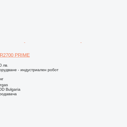
 R2700 PRIME
0 лв.
рудване - индустриален робот
кг
rgas
D Bulgaria
продавача