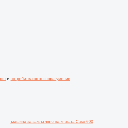
ост
и
потребителското споразумение
.
машина за закръгляне на книгата Case 600