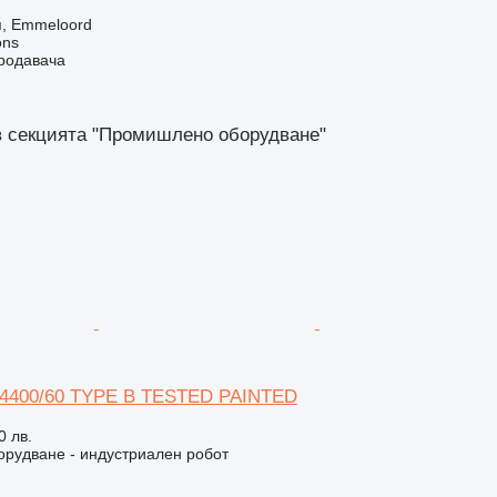
, Emmeloord
ons
продавача
в секцията "Промишлено оборудване"
B4400/60 TYPE B TESTED PAINTED
0 лв.
рудване - индустриален робот