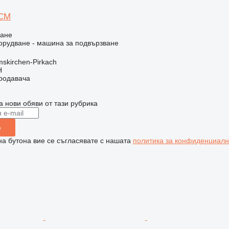
 CM
ване
рудване - машина за подвързване
skirchen-Pirkach
H
продавача
а нови обяви от тази рубрика
е
на бутона вие се съгласявате с нашата
политика за конфиденциалн