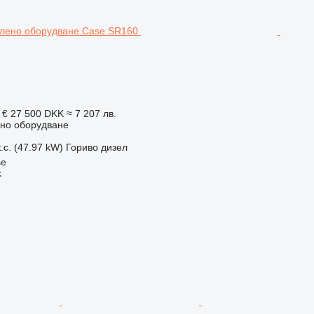
 €
27 500 DKK
≈ 7 207 лв.
но оборудване
.с. (47.97 kW)
Гориво
дизел
se
k