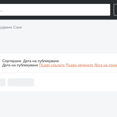
удване Case
Сортиране
:
Дата на публикуване
омишлено оборудване Case
Дата на публикуване
Първо скъпите
Първо евтините
Дата на прои