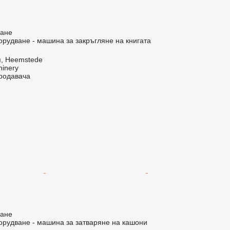
ване
удване - машина за закръгляне на книгата
, Heemstede
hinery
продавача
ване
рудване - машина за затваряне на кашони