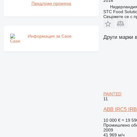
2016
Предложи промяна
Нидерландия
STC Food Soluti
Свържете се с 
Информация за Case
Други марки 
PAINTED
11
ABB IRC5 IR
10 000 €
≈ 19 59
Промишлено обо
2009
41 969 м/ч