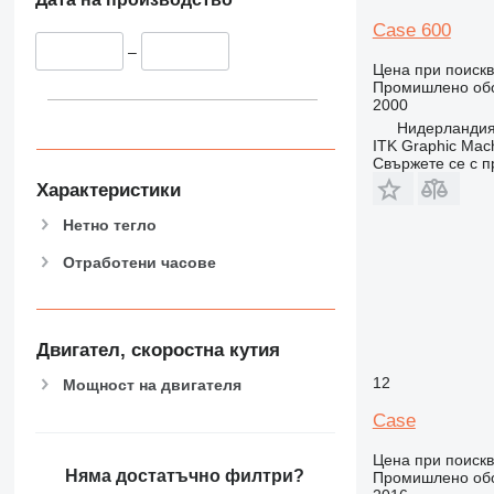
Case 600
–
Цена при поиск
Промишлено обор
2000
Нидерландия
ITK Graphic Mac
Свържете се с 
Характеристики
Нетно тегло
Отработени часове
Двигател, скоростна кутия
12
Мощност на двигателя
Case
Цена при поиск
Няма достатъчно филтри?
Промишлено обо