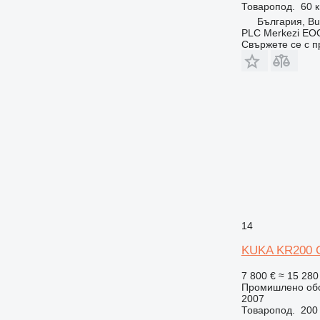
Товаропод.
60 к
България, Bu
PLC Merkezi EOO
Свържете се с 
14
KUKA KR200
7 800 €
≈ 15 280
Промишлено обо
2007
Товаропод.
200 