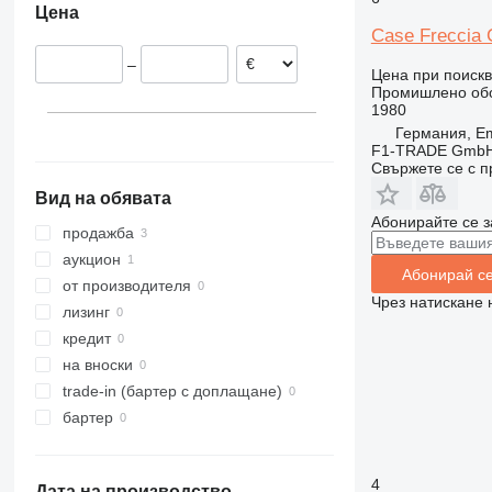
Цена
Германия
Case Freccia
–
Цена при поиск
Промишлено обо
1980
Германия, Em
F1-TRADE Gmb
Свържете се с 
Вид на обявата
Абонирайте се з
продажба
аукцион
Абонирай с
от производителя
Чрез натискане 
лизинг
кредит
на вноски
trade-in (бартер с доплащане)
бартер
4
Дата на производство