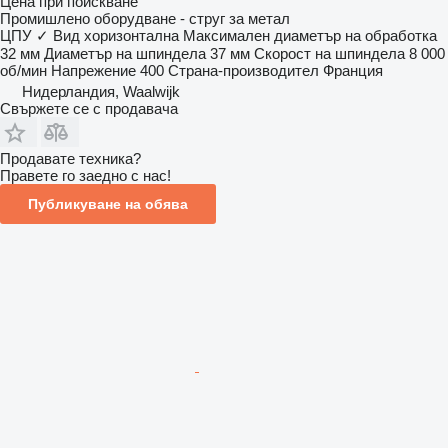
Цена при поискване
Промишлено оборудване - струг за метал
ЦПУ
✓
Вид
хоризонтална
Максимален диаметър на обработка
32 мм
Диаметър на шпиндела
37 мм
Скорост на шпиндела
8 000
об/мин
Напрежение
400
Страна-производител
Франция
Нидерландия, Waalwijk
Свържете се с продавача
Продавате техника?
Правете го заедно с нас!
Публикуване на обява