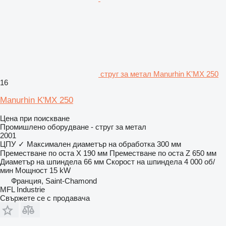
струг за метал Manurhin K'MX 250
16
Manurhin K'MX 250
Цена при поискване
Промишлено оборудване - струг за метал
2001
ЦПУ
✓
Максимален диаметър на обработка
300 мм
Преместване по оста X
190 мм
Преместване по оста Z
650 мм
Диаметър на шпиндела
66 мм
Скорост на шпиндела
4 000 об/
мин
Мощност
15 kW
Франция, Saint-Chamond
MFL Industrie
Свържете се с продавача