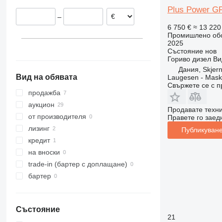
Дания
Plus Power GF
–
6 750 €
≈ 13 220
Промишлено обо
2025
Състояние
нов
Гориво
дизел
Ви
Дания, Skjer
Вид на обявата
Laugesen - Mask
Свържете се с 
продажба
аукцион
Продавате техн
от производителя
Правете го заедн
лизинг
Публикуване
кредит
на вноски
trade-in (бартер с доплащане)
бартер
Състояние
21