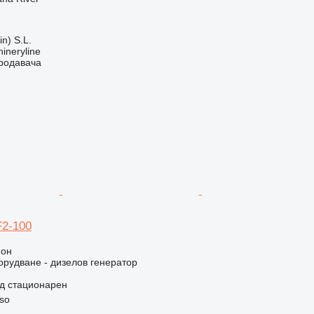
in) S.L.
ineryline
продавача
F2-100
ион
рудване - дизелов генератор
д
стационарен
so