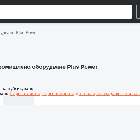
дване Plus Power
ромишлено оборудване Plus Power
 на публикуване
ване
Първо скъпите
Първо евтините
Дата на производство - първо 