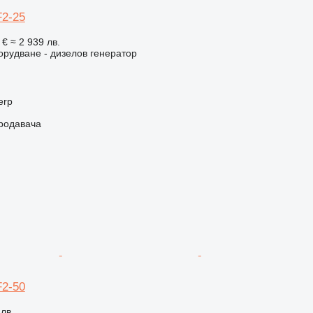
F2-25
 €
≈ 2 939 лв.
рудване - дизелов генератор
erp
продавача
F2-50
 лв.