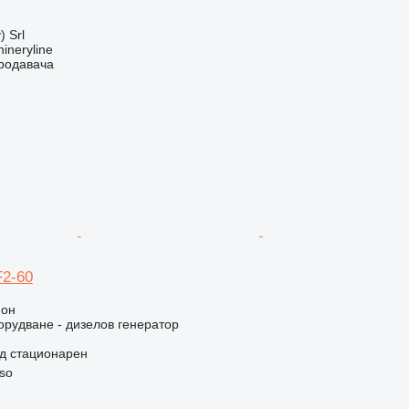
) Srl
ineryline
продавача
F2-60
ион
рудване - дизелов генератор
д
стационарен
so