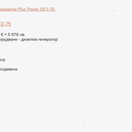
F2-75
 €
≈ 5 878 лв.
рудване - дизелов генератор
erp
продавача