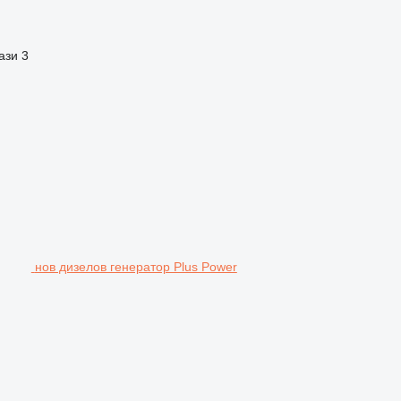
ази
3
нов дизелов генератор Plus Power