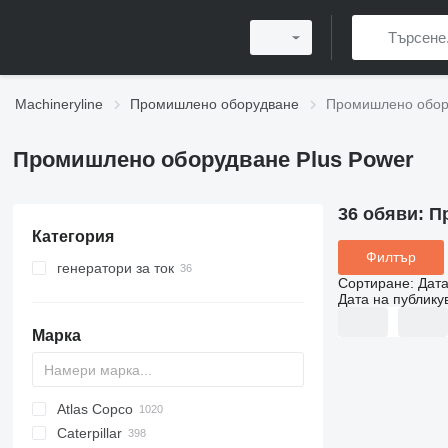
Machineryline
Промишлено оборудване
Промишлено обору
Промишлено оборудване Plus Power
36 обяви:
П
Категория
Филтър
генератори за ток
Сортиране
:
Дата
дизелови генератори
Дата на публику
други генератори
Марка
Atlas Copco
PDS
APD
AB
Ensis
VZ
AG3
Caterpillar
Pega
DrillAir
QAS
PDP
E-series
B-series
BM
GFS
VT
Rover
PA
Airpure
BySprint Fiber
CK
SR