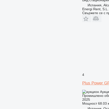
Испания, Alc
Energi Rent, S.L
Свържете се с 
4
Plus Power G
Аукц
Промишлено обо
2025
Мощност
68.03 к
Испания, Oca