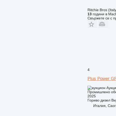
Ritchie Bros (Italy
13
години в Mach
Свържете се с 
4
Plus Power G
Аукц
Промишлено обо
2025
Гориво
дизел
Ви
Италия, Caor