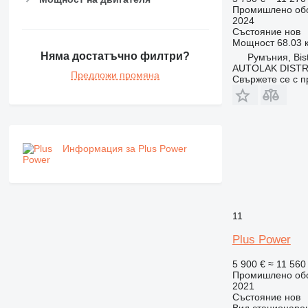
Промишлено обо
2024
Състояние
нов
Мощност
68.03 к
Няма достатъчно филтри?
Румъния, Bist
AUTOLAK DISTR
Предложи промяна
Свържете се с 
Информация за Plus Power
11
Plus Power
5 900 €
≈ 11 560
Промишлено обо
2021
Състояние
нов
Вид
стационаре