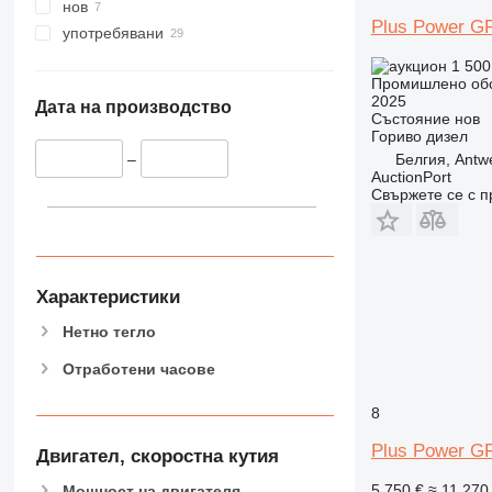
нов
Plus Power G
употребявани
1 500
Промишлено обо
2025
Дата на производство
Състояние
нов
Гориво
дизел
Белгия, Antw
–
AuctionPort
Свържете се с 
Характеристики
Нетно тегло
Отработени часове
8
Plus Power G
Двигател, скоростна кутия
5 750 €
≈ 11 270
Мощност на двигателя