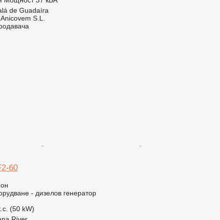
alá de Guadaíra
. Anicovem S.L.
продавача
F2-60
ион
рудване - дизелов генератор
.с. (50 kW)
na River