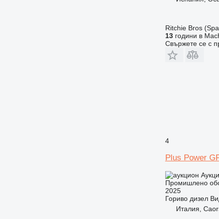
Ritchie Bros (Spa
13
години в Mach
Свържете се с 
4
Plus Power G
Аукц
Промишлено обо
2025
Гориво
дизел
Ви
Италия, Caor