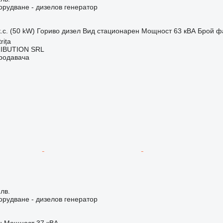
рудване - дизелов генератор
.с. (50 kW)
Гориво
дизел
Вид
стационарен
Мощност
63 кВА
Брой ф
rița
IBUTION SRL
продавача
 лв.
рудване - дизелов генератор
н
Мощност
37 кВА