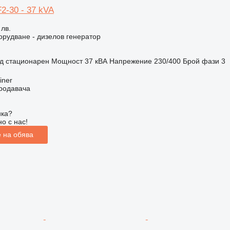
2-30 - 37 kVA
 лв.
рудване - дизелов генератор
д
стационарен
Мощност
37 кВА
Напрежение
230/400
Брой фази
3
n
iner
продавача
ика?
о с нас!
 на обява