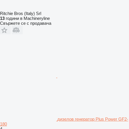
Ritchie Bros (Italy) Srl
13
години в Machineryline
Свържете се с продавача
дизелов генератор Plus Power GF2-
180
4