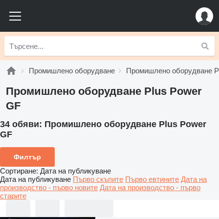
Промишлено оборудване
Промишлено оборудване P
Промишлено оборудване Plus Power
GF
34 обяви:
Промишлено оборудване Plus Power
GF
Филтър
Сортиране
:
Дата на публикуване
Дата на публикуване
Първо скъпите
Първо евтините
Дата на
производство - първо новите
Дата на производство - първо
старите