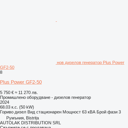
нов дизелов генератор Plus Power
GF2-50
8
Plus Power GF2-50
5 750 €
≈ 11 270 лв.
Промишлено оборудване - дизелов генератор
2024
68.03 к.с. (50 kW)
Гориво
дизел
Вид
стационарен
Мощност
63 кВА
Брой фази
3
Румъния, Bistrița
AUTOLAK DISTRIBUTION SRL
Свържете се с продавача