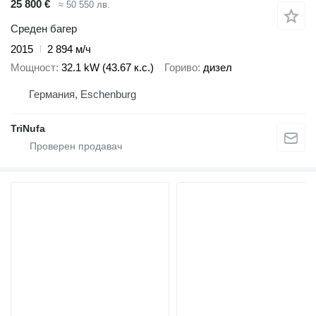
25 800 €
≈ 50 550 лв.
Среден багер
2015
2 894 м/ч
Мощност
32.1 kW (43.67 к.с.)
Гориво
дизел
Германия, Eschenburg
TriNufa