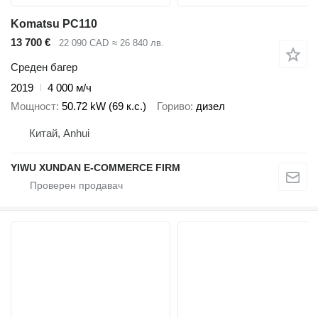
Komatsu PC110
13 700 €
22 090 CAD
≈ 26 840 лв.
Среден багер
2019
4 000 м/ч
Мощност
50.72 kW (69 к.с.)
Гориво
дизел
Китай, Anhui
YIWU XUNDAN E-COMMERCE FIRM