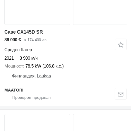
Case CX145D SR
89 000 €
≈ 174 400 лв.
Среден багер
2021
3 900 м/ч
Мощност
78.5 kW (106.8 к.с.)
Финландия, Laukaa
MAATORI