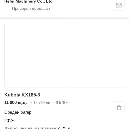
Hefei Machinery Co., Ltd
Kubota KX185-3
11 000 щ.д.
≈ 18 760 лв.
≈ 9 578 €
Среден багер
2019
Дълбочина на изкопаване
4,29 м