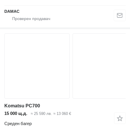
DAMAC
Komatsu PC700
15 000 щ.д.
≈ 25 590 лв.
≈ 13 060 €
Среден багер