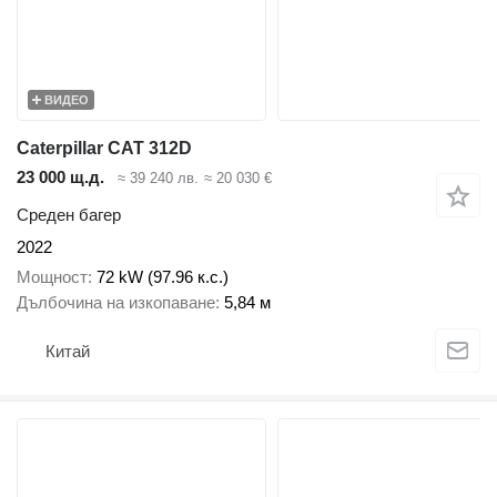
ВИДЕО
Caterpillar CAT 312D
23 000 щ.д.
≈ 39 240 лв.
≈ 20 030 €
Среден багер
2022
Мощност
72 kW (97.96 к.с.)
Дълбочина на изкопаване
5,84 м
Китай