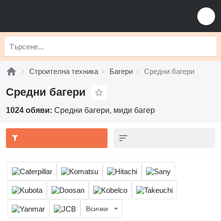
Строителна техника
Багери
Средни багери
Средни багери
1024 обяви:
Средни багери, миди багер
Всички