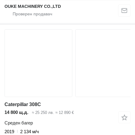
OUKE MACHINERY CO.,LTD
Caterpillar 308C
14 800 щ.д.
≈ 25 250 лв.
≈ 12 890 €
Среден багер
2019
2 134 м/ч