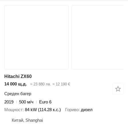
Hitachi ZX60
14 000 щ.д.
≈ 23 880 лв.
≈ 12 190 €
Среден багер
2019
500 м/ч
Euro 6
Мощност
84 kW (114.28 к.с.)
Гориво
дизел
Китай, Shanghai