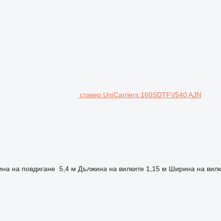
стакер UniCarriers 160SDTFV540 AJN
ина на повдигане
5,4 м
Дължина на вилките
1,15 м
Ширина на вилк