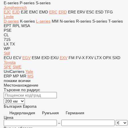
E-series
P-series
S-series
Jungheinrich
EJC
EJD
EJE
EMC
EMD
ERC
ERD
ERE
ERV
ESC
ESD
TFG
Linde
D-series
K-series
L-series
MM
N-series
R-series
S-series
T-series
EPT
RPL
WSA
PSE
CL
715
LX
TX
WP
Still
ECU
ECV
EGV
ESM
EXD
EXU
EXV
FM
FV-X
FXV
LTX
OPX
SXD
Toyota
SPE
SWE
UniCarriers
Yale
ERP
MP
MR
MS
покажи всички
Местонахождение
Търсене по радиус
България
Европа
Нидерландия
Румъния
Германия
Цена
–