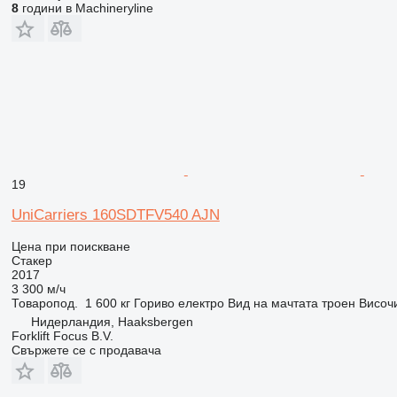
8
години в Machineryline
19
UniCarriers 160SDTFV540 AJN
Цена при поискване
Стакер
2017
3 300 м/ч
Товаропод.
1 600 кг
Гориво
електро
Вид на мачтата
троен
Височ
Нидерландия, Haaksbergen
Forklift Focus B.V.
Свържете се с продавача