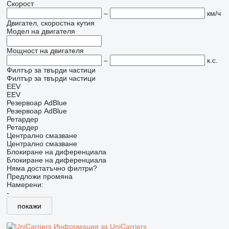
Скорост
–
км/ч
Двигател, скоростна кутия
Модел на двигателя
Мощност на двигателя
–
к.с.
Филтър за твърди частици
Филтър за твърди частици
EEV
EEV
Резервоар AdBlue
Резервоар AdBlue
Ретардер
Ретардер
Централно смазване
Централно смазване
Блокиране на диференциала
Блокиране на диференциала
Няма достатъчно филтри?
Предложи промяна
Намерени:
-
покажи
Информация за UniCarriers