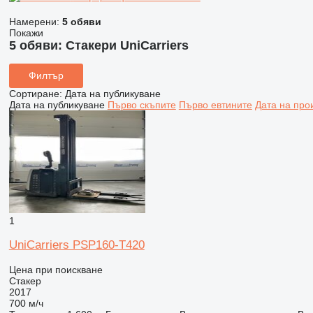
Намерени:
5 обяви
Покажи
5 обяви:
Стакери UniCarriers
Филтър
Сортиране
:
Дата на публикуване
Дата на публикуване
Първо скъпите
Първо евтините
Дата на про
1
UniCarriers PSP160-T420
Цена при поискване
Стакер
2017
700 м/ч