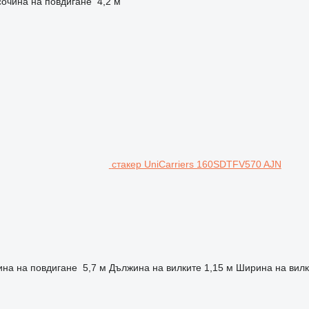
очина на повдигане
4,2 м
стакер UniCarriers 160SDTFV570 AJN
ина на повдигане
5,7 м
Дължина на вилките
1,15 м
Ширина на вилк