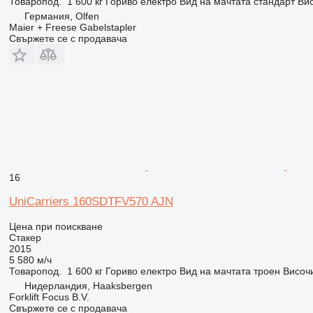
Товаропод.
1 600 кг
Гориво
електро
Вид на мачтата
стандарт
Вис
Германия, Olfen
Maier + Freese Gabelstapler
Свържете се с продавача
16
UniCarriers 160SDTFV570 AJN
Цена при поискване
Стакер
2015
5 580 м/ч
Товаропод.
1 600 кг
Гориво
електро
Вид на мачтата
троен
Височ
Нидерландия, Haaksbergen
Forklift Focus B.V.
Свържете се с продавача