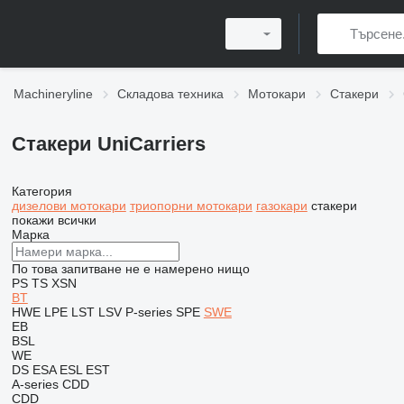
Machineryline
Складова техника
Мотокари
Стакери
Стакери UniCarriers
Категория
дизелови мотокари
триопорни мотокари
газокари
стакери
покажи всички
Марка
По това запитване не е намерено нищо
PS
TS
XSN
BT
HWE
LPE
LST
LSV
P-series
SPE
SWE
EB
BSL
WE
DS
ESA
ESL
EST
A-series
CDD
CDD