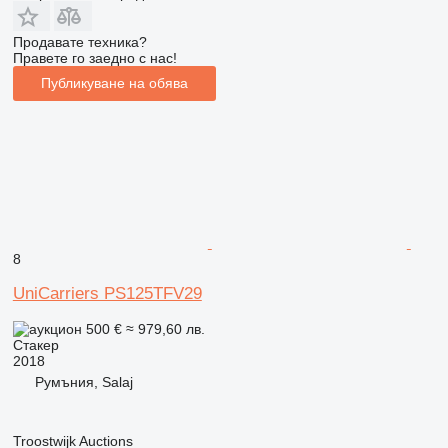
Продавате техника?
Правете го заедно с нас!
Публикуване на обява
8
UniCarriers PS125TFV29
500 €
≈ 979,60 лв.
Стакер
2018
Румъния, Salaj
Troostwijk Auctions