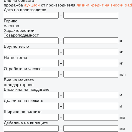
Вид на обявата
продажба
аукцион
от производителя
лизинг
кредит
на вноски
tra
Дата на производство
–
Гориво
електро
Характеристики
Товароподемност
–
кг
Брутно тегло
–
кг
Нетно тегло
–
кг
Отработени часове
–
м/ч
Вид на мачтата
стандарт
троен
Височина на повдигане
–
м
Дължина на вилките
–
м
Ширина на вилките
–
мм
Дебелина на вилиците
–
мм