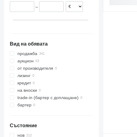
Великобритания
–
Нидерландия
Белгия
Португалия
Словакия
покажи всички
Вид на обявата
продажба
аукцион
от производителя
лизинг
кредит
на вноски
trade-in (бартер с доплащане)
бартер
Състояние
нов