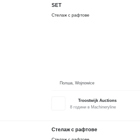
SET
Стелаж с рафтове
Полша, Wojnowice
Troostwijk Auctions
8
години в Machineryline
Стелаж с рафтове
Стелаж с рафтове