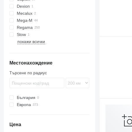
Dexion
CK
Mecalux
Mega-M
Regama
Stow
покажи всички
Местонахождение
Търсене по радиус
България
Европа
Полша
Германия
Цена
Испания