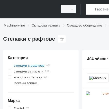
Machineryline
Складова техника
Складово оборудване
Стелажи с рафтове
Категория
404 обяви:
стелажи с рафтове
стелажи за палети
конзолни стелажи
покажи всички
Марка
Captok