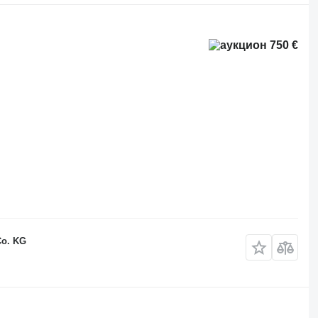
750 €
Co. KG