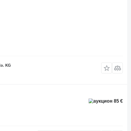
Co. KG
85 €