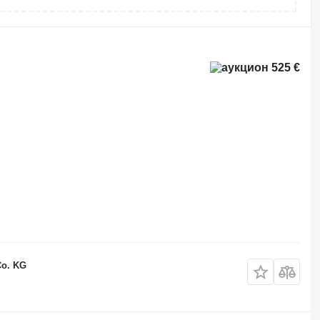
525 €
Co. KG