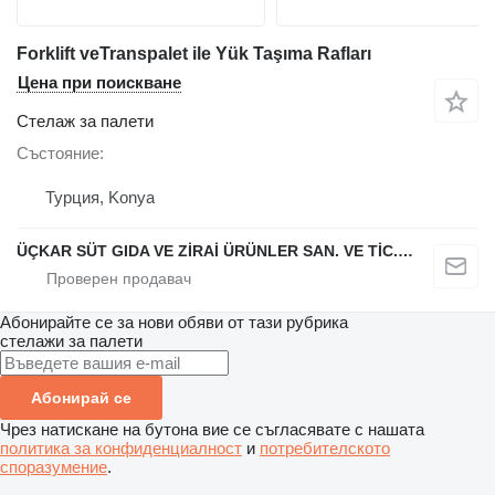
Forklift veTranspalet ile Yük Taşıma Rafları
Цена при поискване
Стелаж за палети
Състояние
Турция, Konya
ÜÇKAR SÜT GIDA VE ZİRAİ ÜRÜNLER SAN. VE TİC. LTD. ŞTİ.
Абонирайте се за нови обяви от тази рубрика
стелажи за палети
Абонирай се
Чрез натискане на бутона вие се съгласявате с нашата
политика за конфиденциалност
и
потребителското
споразумение
.