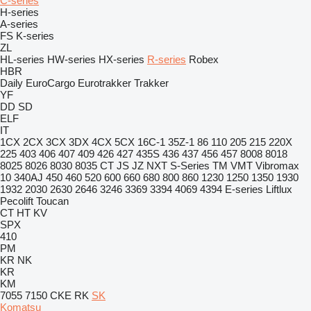
C-series
H-series
A-series
FS
K-series
ZL
HL-series
HW-series
HX-series
R-series
Robex
HBR
Daily
EuroCargo
Eurotrakker
Trakker
YF
DD
SD
ELF
IT
1CX
2CX
3CX
3DX
4CX
5CX
16C-1
35Z-1
86
110
205
215
220X
225
403
406
407
409
426
427
435S
436
437
456
457
8008
8018
8025
8026
8030
8035
CT
JS
JZ
NXT
S-Series
TM
VMT
Vibromax
10
340AJ
450
460
520
600
660
680
800
860
1230
1250
1350
1930
1932
2030
2630
2646
3246
3369
3394
4069
4394
E-series
Liftlux
Pecolift
Toucan
CT
HT
KV
SPX
410
PM
KR
NK
KR
KM
7055
7150
CKE
RK
SK
Komatsu