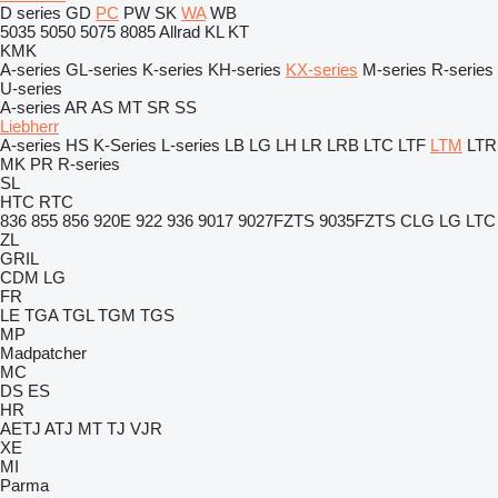
D series
GD
PC
PW
SK
WA
WB
5035
5050
5075
8085
Allrad
KL
KT
KMK
A-series
GL-series
K-series
KH-series
KX-series
M-series
R-series
U-series
A-series
AR
AS
MT
SR
SS
Liebherr
A-series
HS
K-Series
L-series
LB
LG
LH
LR
LRB
LTC
LTF
LTM
LTR
MK
PR
R-series
SL
HTC
RTC
836
855
856
920E
922
936
9017
9027FZTS
9035FZTS
CLG
LG
LTC
ZL
GRIL
CDM
LG
FR
LE
TGA
TGL
TGM
TGS
MP
Madpatcher
MC
DS
ES
HR
AETJ
ATJ
MT
TJ
VJR
XE
MI
Parma