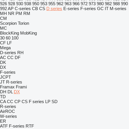
926
928
930
938
950
953
955
962
963
966
972
973
980
982
988
990
992
AP
C-series
CB
CS
D series
E-series
F-series
GC
IT
M-series
MH
NR
PM
RM
CM
Scorpion
Torion
MC
BlockKing
MobKing
30
60
100
CF
LF
Mega
D-series
RH
AC
CC
DF
DK
DX
F-series
JCPT
JT
R-series
Framax
Frami
DH
DL
DX
TD
CA
CC
CP
CS
F series
LP
SD
R-series
AirROC
W-series
ER
ATF
F-series
RTF