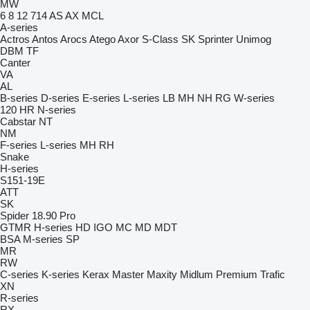
MW
6
8
12
714
AS
AX
MCL
A-series
Actros
Antos
Arocs
Atego
Axor
S-Class
SK
Sprinter
Unimog
DBM
TF
Canter
VA
AL
B-series
D-series
E-series
L-series
LB
MH
NH
RG
W-series
120
HR
N-series
Cabstar
NT
NM
F-series
L-series
MH
RH
Snake
H-series
S151-19E
ATT
SK
Spider 18.90 Pro
GTMR
H-series
HD
IGO
MC
MD
MDT
BSA
M-series
SP
MR
RW
C-series
K-series
Kerax
Master
Maxity
Midlum
Premium
Trafic
XN
R-series
RX