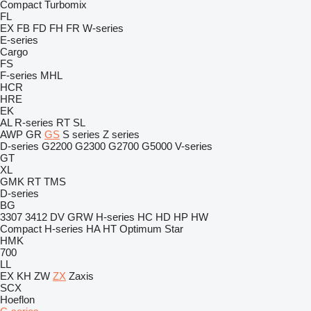
Compact
Turbomix
FL
EX
FB
FD
FH
FR
W-series
E-series
Cargo
FS
F-series
MHL
HCR
HRE
EK
AL
R-series
RT
SL
AWP
GR
GS
S series
Z series
D-series
G2200
G2300
G2700
G5000
V-series
GT
XL
GMK
RT
TMS
D-series
BG
3307
3412
DV
GRW
H-series
HC
HD
HP
HW
Compact
H-series
HA
HT
Optimum
Star
HMK
700
LL
EX
KH
ZW
ZX
Zaxis
SCX
Hoeflon