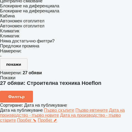
Централно смазване
Блокиране на диференциала
Блокиране на диференциала
Кабина
Автономен отоплител
Автономен отоплител
Климатик
Климатик
Няма достатъчно филтри?
Предложи промяна
Намерени:
-
покажи
Намерени:
27 обяви
Покажи
27 обяви:
Строителна техника Hoeflon
Филтър
Сортиране
:
Дата на публикуване
Дата на публикуване
Първо скъпите
Първо евтините
Дата на
производство - първо новите
Дата на производство - първо
старите
Пробег ⬊
Пробег ⬈