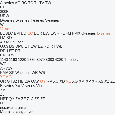
A-series
AC
RC
TC
TL
TV
TW
CF
300F
URW
D-series
S-series
T-series
V-series
W
Volvo
BL
BLC
BM
DD
EC
ECR
EW
EWR
FL
FM
FMX
G-series
L-series
LM
SD
AB
MT
Super
6003
BS
DPU
ET
EW
EZ
RD
RT
WL
DPU
ET
RT
CR
SRV
1140
1160
1280
1390
3070
3080
4080
T-series
WG
AR
AW
KMA
SP
W-series
WR
WS
XCMG
GR
GTBZ
HB
LW
QAY
QY
RP
XC
XD
XE
XG
XM
XP
XR
XS
XZ
ZL
B-series
SV
V-series
Vio
ZM
ZL
HBT
QY
ZA
ZE
ZLJ
ZS
ZT
H
покажи всички
Местонахождение