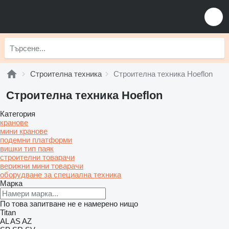
Строителна техника
Строителна техника Hoeflon
Строителна техника Hoeflon
Категория
кранове
мини кранове
подемни платформи
вишки тип паяк
строителни товарачи
верижни мини товарачи
оборудване за специална техника
Марка
По това запитване не е намерено нищо
Titan
AL
AS
AZ