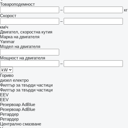
Товароподемност
–
кг
Скорост
–
км/ч
Двигател, скоростна кутия
Марка на двигателя
Yanmar
Модел на двигателя
Мощност на двигателя
–
Гориво
дизел
електро
Филтър за твърди частици
Филтър за твърди частици
EEV
EEV
Резервоар AdBlue
Резервоар AdBlue
Ретардер
Ретардер
Централно смазване