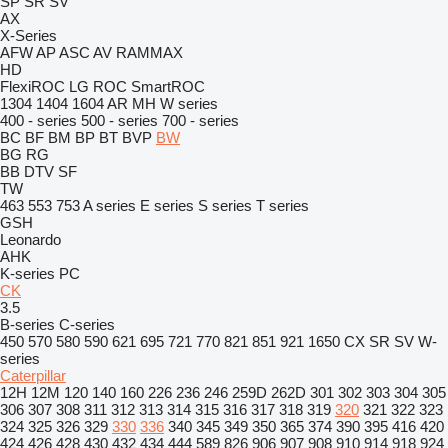
SP
SR
SV
AX
X-Series
AFW
AP
ASC
AV
RAMMAX
HD
FlexiROC
LG
ROC
SmartROC
1304
1404
1604
AR
MH
W series
400 - series
500 - series
700 - series
BC
BF
BM
BP
BT
BVP
BW
BG
RG
BB
DTV
SF
TW
463
553
753
A series
E series
S series
T series
GSH
Leonardo
AHK
K-series
PC
CK
3.5
B-series
C-series
450
570
580
590
621
695
721
770
821
851
921
1650
CX
SR
SV
W-
series
Caterpillar
12H
12M
120
140
160
226
236
246
259D
262D
301
302
303
304
305
306
307
308
311
312
313
314
315
316
317
318
319
320
321
322
323
324
325
326
329
330
336
340
345
349
350
365
374
390
395
416
420
424
426
428
430
432
434
444
589
826
906
907
908
910
914
918
924