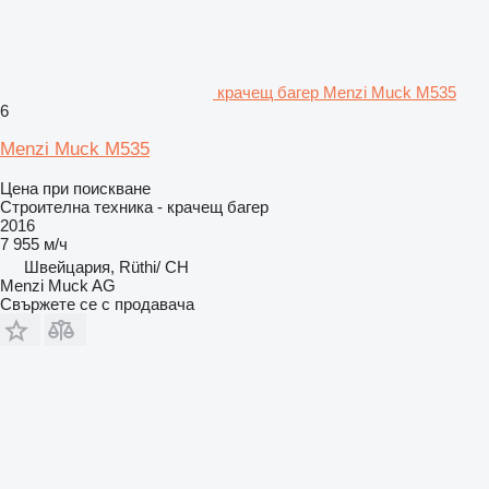
крачещ багер Menzi Muck M535
6
Menzi Muck M535
Цена при поискване
Строителна техника - крачещ багер
2016
7 955 м/ч
Швейцария, Rüthi/ CH
Menzi Muck AG
Свържете се с продавача