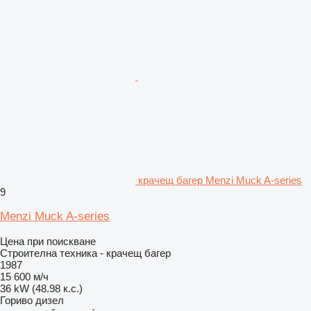
крачещ багер Menzi Muck A-series
9
Menzi Muck A-series
Цена при поискване
Строителна техника - крачещ багер
1987
15 600 м/ч
36 kW (48.98 к.с.)
Гориво
дизел