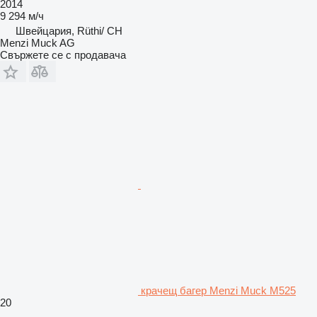
2014
9 294 м/ч
Швейцария, Rüthi/ CH
Menzi Muck AG
Свържете се с продавача
крачещ багер Menzi Muck M525
20