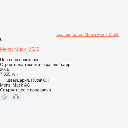
крачещ багер Menzi Muck M535
6
Menzi Muck M535
Цена при поискване
Строителна техника - крачещ багер
2016
7 955 м/ч
Швейцария, Rüthi/ CH
Menzi Muck AG
Свържете се с продавача