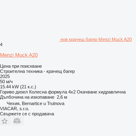
нов крачещ багер Menzi Muck A20
4
Menzi Muck A20
Цена при поискване
Строителна техника - крачещ багер
2025
50 м/ч
15.44 kW (21 к.с.)
Гориво
дизел
Колесна формула
4x2
Окачване
хидравлична
Дълбочина на изкопаване
2,6 м
Чехия, Bernartice u Trutnova
VIACAR, s.r.o.
Свържете се с продавача