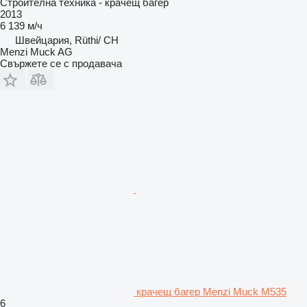
Строителна техника - крачещ багер
2013
6 139 м/ч
Швейцария, Rüthi/ CH
Menzi Muck AG
Свържете се с продавача
крачещ багер Menzi Muck M535
6