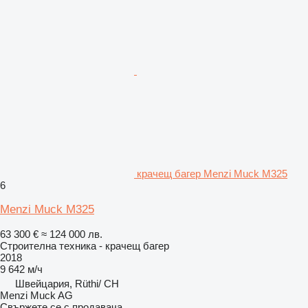
крачещ багер Menzi Muck M325
6
Menzi Muck M325
63 300 €
≈ 124 000 лв.
Строителна техника - крачещ багер
2018
9 642 м/ч
Швейцария, Rüthi/ CH
Menzi Muck AG
Свържете се с продавача