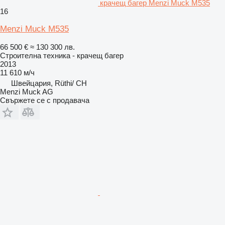
крачещ багер Menzi Muck M535
16
Menzi Muck M535
66 500 €
≈ 130 300 лв.
Строителна техника - крачещ багер
2013
11 610 м/ч
Швейцария, Rüthi/ CH
Menzi Muck AG
Свържете се с продавача