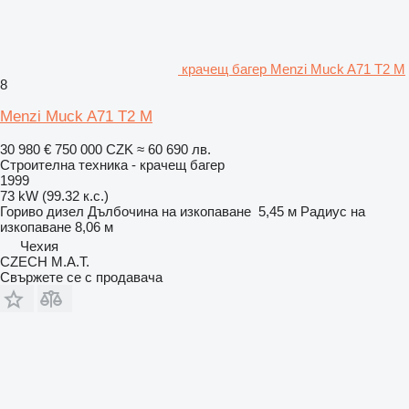
крачещ багер Menzi Muck A71 T2 M
8
Menzi Muck A71 T2 M
30 980 €
750 000 CZK
≈ 60 690 лв.
Строителна техника - крачещ багер
1999
73 kW (99.32 к.с.)
Гориво
дизел
Дълбочина на изкопаване
5,45 м
Радиус на
изкопаване
8,06 м
Чехия
CZECH M.A.T.
Свържете се с продавача