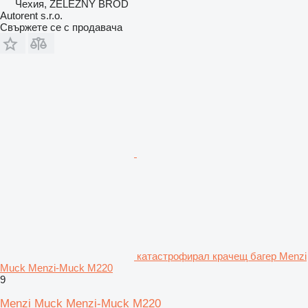
Чехия, ŽELEZNÝ BROD
Autorent s.r.o.
Свържете се с продавача
катастрофирал крачещ багер Menzi
Muck Menzi-Muck M220
9
Menzi Muck Menzi-Muck M220