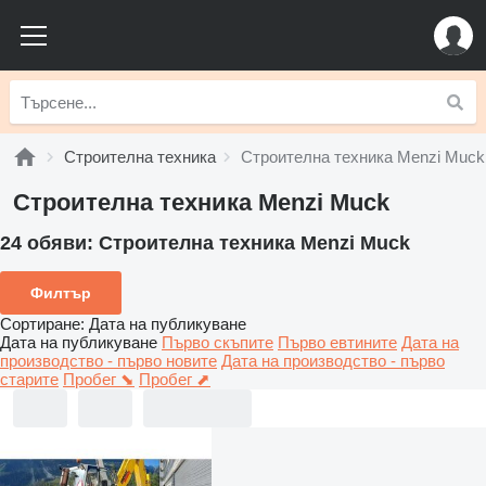
Строителна техника
Строителна техника Menzi Muck
Строителна техника Menzi Muck
24 обяви:
Строителна техника Menzi Muck
Филтър
Сортиране
:
Дата на публикуване
Дата на публикуване
Първо скъпите
Първо евтините
Дата на
производство - първо новите
Дата на производство - първо
старите
Пробег ⬊
Пробег ⬈