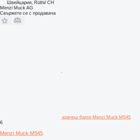
Швейцария, Rüthi/ CH
Menzi Muck AG
Свържете се с продавача
крачещ багер Menzi Muck M545
6
Menzi Muck M545