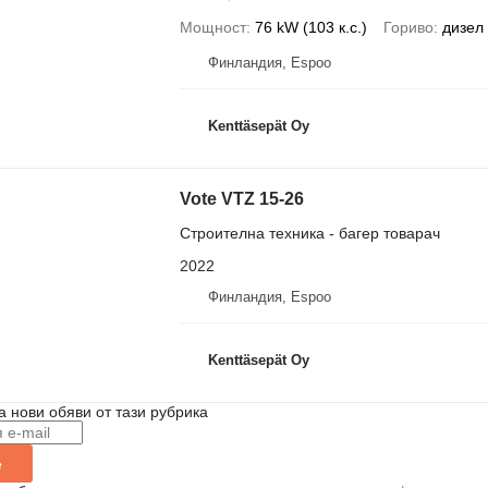
Мощност
76 kW (103 к.с.)
Гориво
дизел
Финландия, Espoo
Kenttäsepät Oy
Vote VTZ 15-26
Строителна техника - багер товарач
2022
Финландия, Espoo
Kenttäsepät Oy
а нови обяви от тази рубрика
е