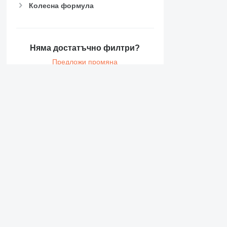
PM
Колесна формула
RM
Няма достатъчно филтри?
Предложи промяна
Информация за Vote
Цени на строителна техника Vote
Vote VTZ 15-26
Година: 2022
Vote 1.5 m5
Година: 2025, състояние: нов, мо