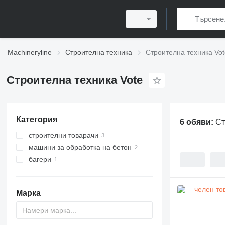
Machineryline
Строителна техника
Строителна техника Vot
Строителна техника Vote
Категория
6 обяви:
Ст
строителни товарачи
машини за обработка на бетон
челни товарачи
багери
бетон миксери
багери товарачи
Марка