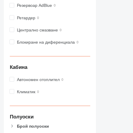
973
Резервоар AdBlue
980
Ретардер
982
988
Централно смазване
990
992
Блокиране на диференциала
AP
C-series
CB
Кабина
CS
D series
Автономен отоплител
E-series
F-series
Климатик
GC
IT
M-series
Полуоски
MH
Брой полуоски
NR