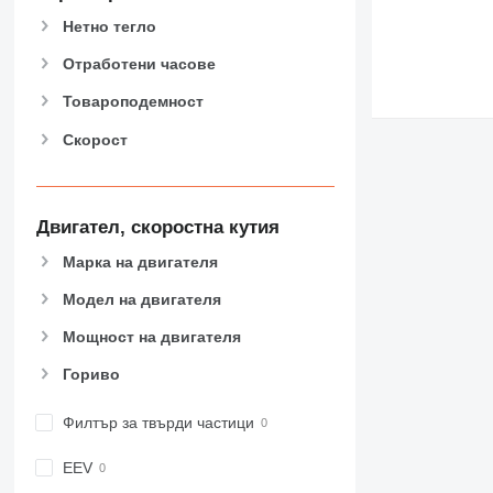
826
Нетно тегло
906
907
Отработени часове
908
Товароподемност
910
Скорост
914
918
924
926
Двигател, скоростна кутия
928
Марка на двигателя
930
Модел на двигателя
938
950
Мощност на двигателя
953
Гориво
955
962
Филтър за твърди частици
963
966
EEV
972