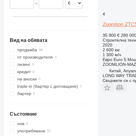
–
313
435S
3394
XZ
314
436
4069
ZL
4
315
437
4394
Zoomlion ZTC
316
456
E-series
317
457
Liftlux
35 900 €
280 00
Строителна техн
Вид на обявата
318
8008
Pecolift
2020
319
8018
Toucan
2 600 км
продажба
1 300 м/ч
320
8025
от производителя
Евро
Euro 5
Мощ
321
8026
ZOOMLION-MA
лизинг
Китай, Anyang
322
8030
кредит
LONG WAY TRAD
323
8035
на вноски
Свържете се с 
324
CT
trade-in (бартер с доплащане)
325
JS
бартер
326
JZ
329
NXT
Състояние
330
S-Series
336
TM
нов
340
VMT
употребявани