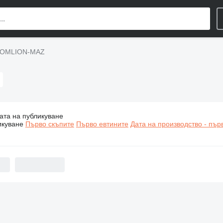
ZOOMLION-MAZ
ата на публикуване
троителна техника ZOOMLION-MAZ
икуване
Първо скъпите
Първо евтините
Дата на производство - пър