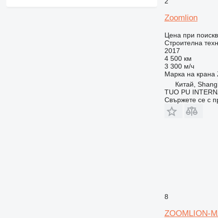
2
Zoomlion
Цена при поиск
Строителна техн
2017
4 500 км
3 300 м/ч
Марка на крана
Китай, Shang
TUO PU INTERN
Свържете се с 
8
ZOOMLION-MA