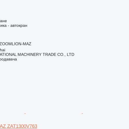
ване
ика - автокран
ZOOMLION-MAZ
hai
ATIONAL MACHINERY TRADE CO., LTD
продавача
Z ZAT1300V763