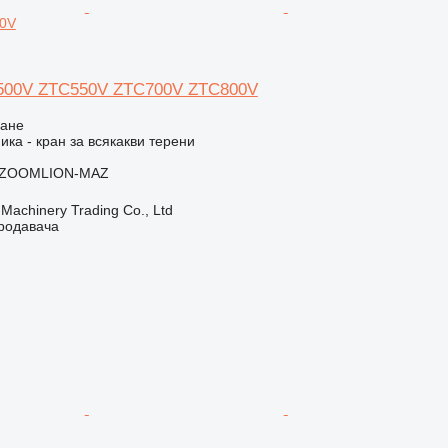
0V
C500V ZTC550V ZTC700V ZTC800V
ване
ика - кран за всякакви терени
ZOOMLION-MAZ
Machinery Trading Co., Ltd
продавача