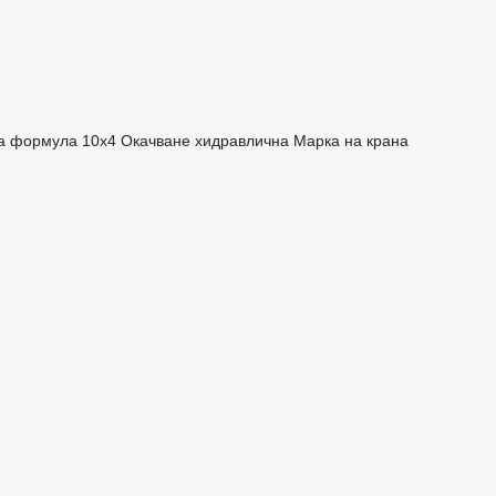
а формула
10x4
Окачване
хидравлична
Марка на крана