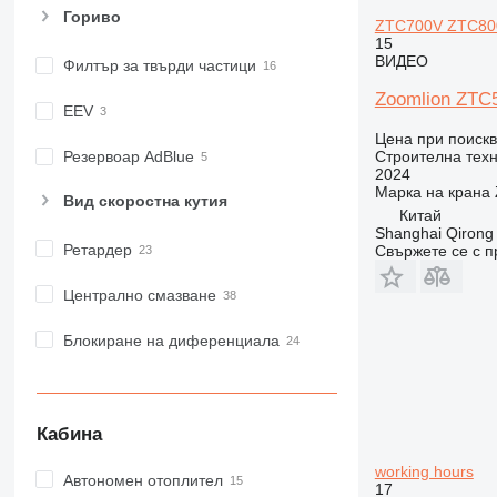
Гориво
982
ZTC700V ZTC80
15
988
ВИДЕО
Филтър за твърди частици
990
Zoomlion ZT
992
EEV
AP
Цена при поиск
C-series
Строителна техн
Резервоар AdBlue
2024
CB
Марка на крана
Вид скоростна кутия
CS
Китай
D series
Shanghai Qirong 
Ретардер
Свържете се с 
E-series
F-series
Централно смазване
GC
IT
Блокиране на диференциала
M-series
MH
NR
Кабина
PM
working hours
RM
Автономен отоплител
17