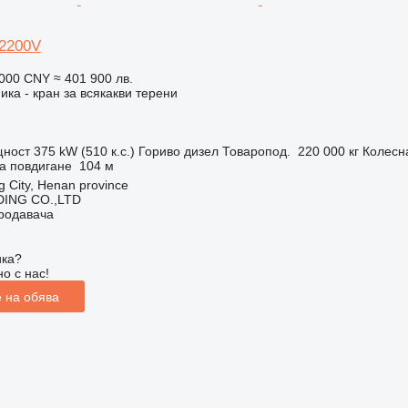
 2200V
 000 CNY
≈ 401 900 лв.
ика - кран за всякакви терени
ност
375 kW (510 к.с.)
Гориво
дизел
Товаропод.
220 000 кг
Колесн
а повдигане
104 м
 City, Henan province
ING CO.,LTD
продавача
ика?
о с нас!
 на обява