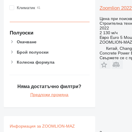
Zoomlion 2022 
Климатик
Цена при поиск
Строителна техн
2022
Полуоски
2 130 м/ч
Евро
Euro 5
Мощ
Окачване
ZOOMLION-MA
Китай, Chang
Брой полуоски
Concrete Power 
Свържете се с 
Колесна формула
Няма достатъчно филтри?
Предложи промяна
Информация за ZOOMLION-MAZ