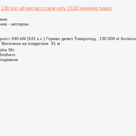
130 ton all-terrain crane only 2130 working hours
ване
ика - автокран
ност
390 kW (531 к.с.)
Гориво
дизел
Товаропод.
130 000 кг
Колесн
Z
Височина на повдигане
91 м
sha Shi
Brothers
продавача