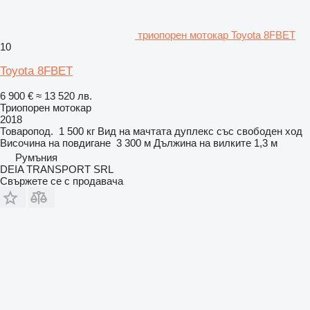
триопорен мотокар Toyota 8FBET
10
Toyota 8FBET
6 900 €
≈ 13 520 лв.
Триопорен мотокар
2018
Товаропод.
1 500 кг
Вид на мачтата
дуплекс със свободен ход
Височина на повдигане
3 300 м
Дължина на вилките
1,3 м
Румъния
DEIA TRANSPORT SRL
Свържете се с продавача