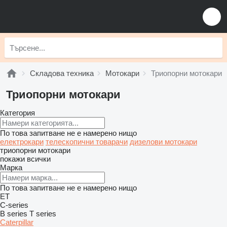
Складова техника
Мотокари
Триопорни мотокари
Триопорни мотокари
Категория
По това запитване не е намерено нищо
електрокари
телескопични товарачи
дизелови мотокари
триопорни мотокари
покажи всички
Марка
По това запитване не е намерено нищо
ET
C-series
B series
T series
Caterpillar