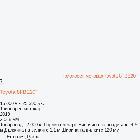
триопорен мотокар Toyota 8FBE20T
7
Toyota 8FBE20T
15 000 €
≈ 29 390 лв.
Триопорен мотокар
2019
2 548 м/ч
Товаропод.
2 000 кг
Гориво
електро
Височина на повдигане
4,5
м
Дължина на вилките
1,1 м
Ширина на вилките
120 мм
Естония, Pärnu