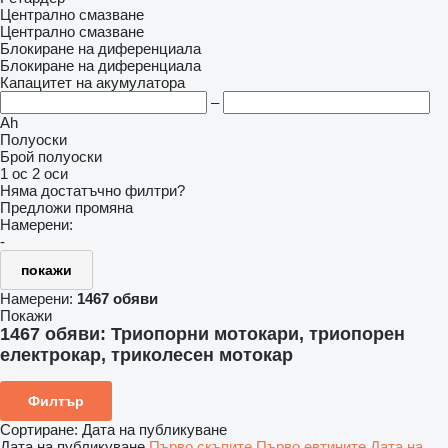
Централно смазване
Централно смазване
Блокиране на диференциала
Блокиране на диференциала
Капацитет на акумулатора
–
Ah
Полуоски
Брой полуоски
1 ос
2 оси
Няма достатъчно филтри?
Предложи промяна
Намерени:
-
покажи
Намерени:
1467 обяви
Покажи
1467 обяви:
Триопорни мотокари, триопорен
електрокар, триколесен мотокар
Филтър
Сортиране
:
Дата на публикуване
Дата на публикуване
Първо скъпите
Първо евтините
Дата на