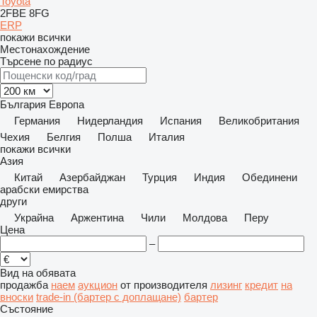
Toyota
2FBE
8FG
ERP
покажи всички
Местонахождение
Търсене по радиус
България
Европа
Германия
Нидерландия
Испания
Великобритания
Чехия
Белгия
Полша
Италия
покажи всички
Азия
Китай
Азербайджан
Турция
Индия
Обединени
арабски емирства
други
Украйна
Аржентина
Чили
Молдова
Перу
Цена
–
Вид на обявата
продажба
наем
аукцион
от производителя
лизинг
кредит
на
вноски
trade-in (бартер с доплащане)
бартер
Състояние