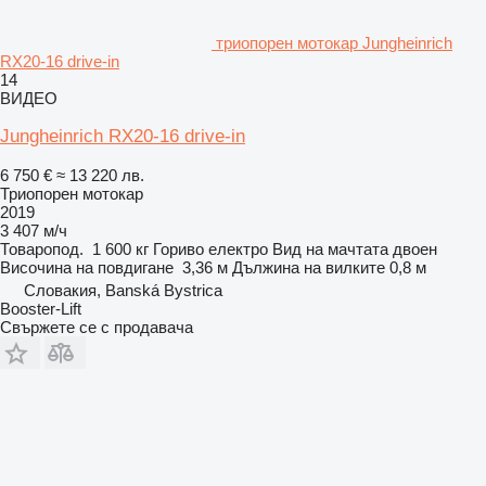
триопорен мотокар Jungheinrich
RX20-16 drive-in
14
ВИДЕО
Jungheinrich RX20-16 drive-in
6 750 €
≈ 13 220 лв.
Триопорен мотокар
2019
3 407 м/ч
Товаропод.
1 600 кг
Гориво
електро
Вид на мачтата
двоен
Височина на повдигане
3,36 м
Дължина на вилките
0,8 м
Словакия, Banská Bystrica
Booster-Lift
Свържете се с продавача