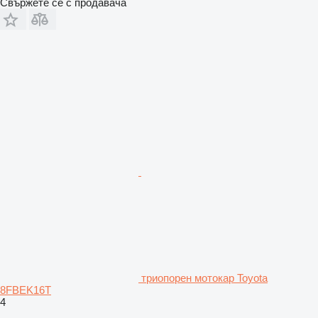
Свържете се с продавача
триопорен мотокар Toyota
8FBEK16T
4