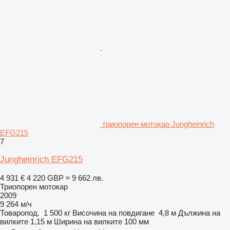
триопорен мотокар Jungheinrich
EFG215
7
Jungheinrich EFG215
4 931 €
4 220 GBP
≈ 9 662 лв.
Триопорен мотокар
2009
9 264 м/ч
Товаропод.
1 500 кг
Височина на повдигане
4,8 м
Дължина на
вилките
1,15 м
Ширина на вилките
100 мм