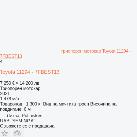
триопорен мотокар Toyota 11294 -
7FBEST13
4
Toyota 11294 - 7FBEST13
7 250 €
≈ 14 200 лв.
Триопорен мотокар
2021
1 478 м/ч
Товаропод.
1 300 кг
Вид на мачтата
троен
Височина на
повдигане
6 м
Литва, Putiniškės
UAB "SEMINGA"
Свържете се с продавача