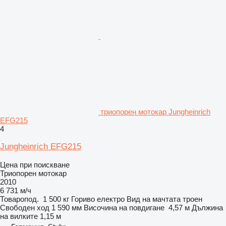
триопорен мотокар Jungheinrich
EFG215
4
Jungheinrich EFG215
Цена при поискване
Триопорен мотокар
2010
6 731 м/ч
Товаропод.
1 500 кг
Гориво
електро
Вид на мачтата
троен
Свободен ход
1 590 мм
Височина на повдигане
4,57 м
Дължина
на вилките
1,15 м