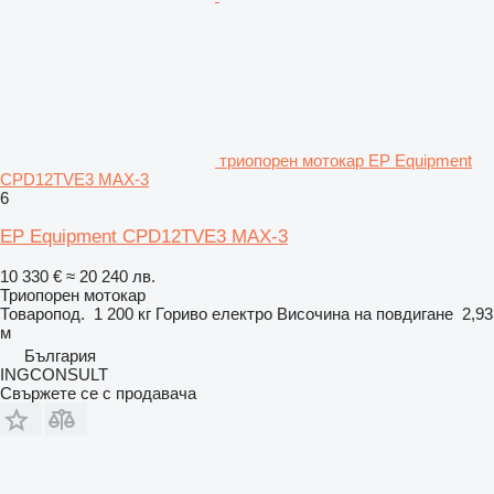
триопорен мотокар EP Equipment
CPD12TVE3 MAX-3
6
EP Equipment CPD12TVE3 MAX-3
10 330 €
≈ 20 240 лв.
Триопорен мотокар
Товаропод.
1 200 кг
Гориво
електро
Височина на повдигане
2,93
м
България
INGCONSULT
Свържете се с продавача