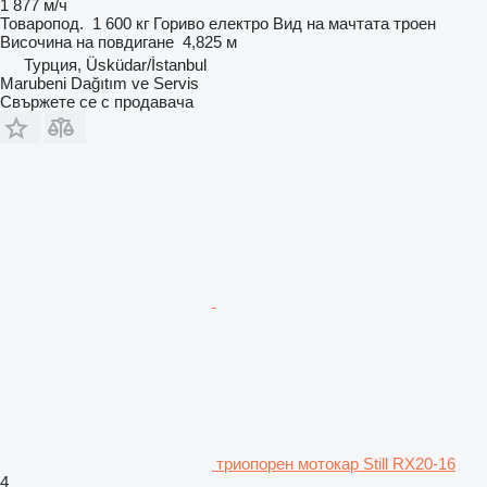
1 877 м/ч
Товаропод.
1 600 кг
Гориво
електро
Вид на мачтата
троен
Височина на повдигане
4,825 м
Турция, Üsküdar/İstanbul
Marubeni Dağıtım ve Servis
Свържете се с продавача
триопорен мотокар Still RX20-16
4