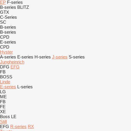
EP
F-series
B-series
BLITZ
GTX
C-Series
SC
B-series
B-series
CPD
E-series
CPD
Hyster
A-series
E-series
H-series
J-series
S-series
Jungheinrich
DFG
EFG
FB
BOSS
Linde
E-series
L-series
LG
ME
FB
FE
XE
Boss
LE
Still
EFG
R-series
RX