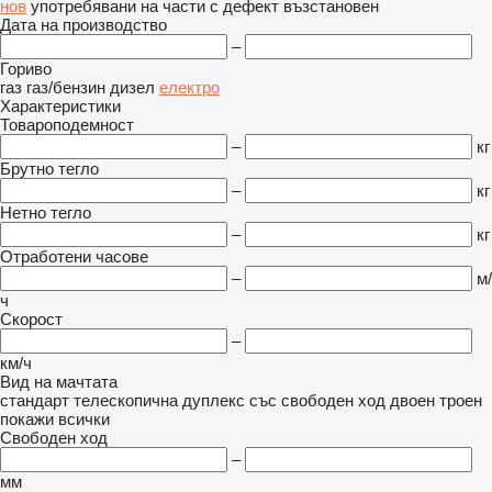
нов
употребявани
на части
с дефект
възстановен
Дата на производство
–
Гориво
газ
газ/бензин
дизел
електро
Характеристики
Товароподемност
–
кг
Брутно тегло
–
кг
Нетно тегло
–
кг
Отработени часове
–
м/
ч
Скорост
–
км/ч
Вид на мачтата
стандарт
телескопична
дуплекс със свободен ход
двоен
троен
покажи всички
Свободен ход
–
мм