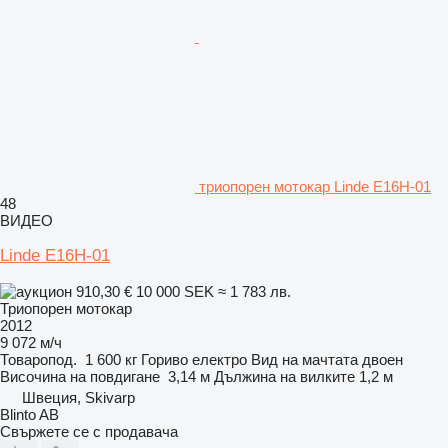
триопорен мотокар Linde E16H-01
48
ВИДЕО
Linde E16H-01
910,30 €
10 000 SEK
≈ 1 783 лв.
Триопорен мотокар
2012
9 072 м/ч
Товаропод.
1 600 кг
Гориво
електро
Вид на мачтата
двоен
Височина на повдигане
3,14 м
Дължина на вилките
1,2 м
Швеция, Skivarp
Blinto AB
Свържете се с продавача