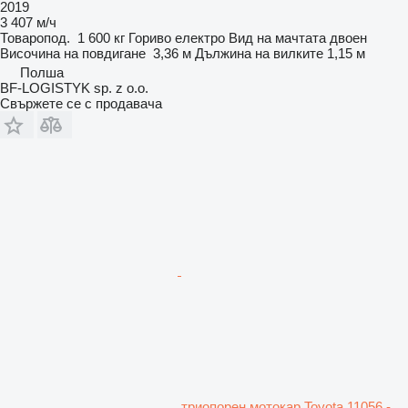
2019
3 407 м/ч
Товаропод.
1 600 кг
Гориво
електро
Вид на мачтата
двоен
Височина на повдигане
3,36 м
Дължина на вилките
1,15 м
Полша
BF-LOGISTYK sp. z o.o.
Свържете се с продавача
триопорен мотокар Toyota 11056 -