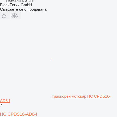
Германия, Stuhr
BlackForxx GmbH
Свържете се с продавача
триопорен мотокар HC CPDS16-
AD6-I
7
HC CPDS16-AD6-I