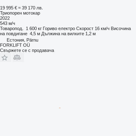
19 995 €
≈ 39 170 лв.
Триопорен мотокар
2022
543 м/ч
Товаропод.
1 600 кг
Гориво
електро
Скорост
16 км/ч
Височина
на повдигане
4,5 м
Дължина на вилките
1,2 м
Естония, Pärnu
FORKLIFT OÜ
Свържете се с продавача