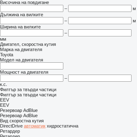
Височина на повдигане
–
м
Дължина на вилките
–
м
Ширина на вилките
–
мм
Двигател, скоростна кутия
Марка на двигателя
Toyota
Модел на двигателя
Мощност на двигателя
–
к.с.
Филтър за твърди частици
Филтър за твърди частици
EEV
EEV
Резервоар AdBlue
Резервоар AdBlue
Вид скоростна кутия
DirectDrive
автоматик
хидростатична
Ретардер
Ретардер