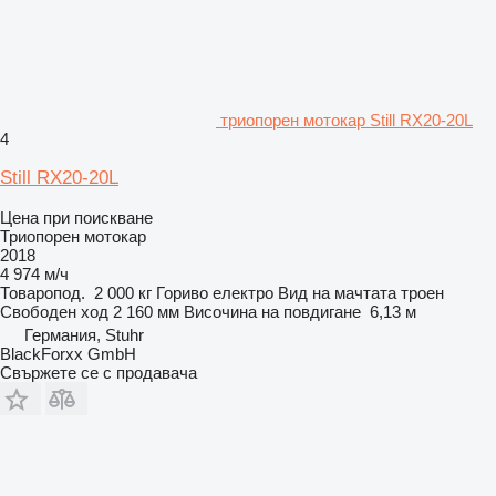
триопорен мотокар Still RX20-20L
4
Still RX20-20L
Цена при поискване
Триопорен мотокар
2018
4 974 м/ч
Товаропод.
2 000 кг
Гориво
електро
Вид на мачтата
троен
Свободен ход
2 160 мм
Височина на повдигане
6,13 м
Германия, Stuhr
BlackForxx GmbH
Свържете се с продавача