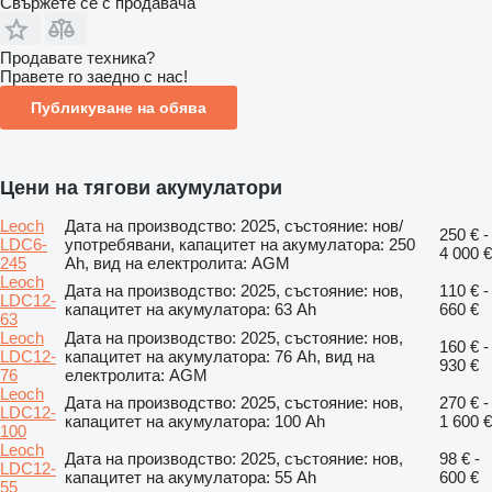
Свържете се с продавача
Продавате техника?
Правете го заедно с нас!
Публикуване на обява
Цени на тягови акумулатори
Leoch
Дата на производство: 2025, състояние: нов/
250 € -
LDC6-
употребявани, капацитет на акумулатора: 250
4 000 €
245
Ah, вид на електролита: AGM
Leoch
Дата на производство: 2025, състояние: нов,
110 € -
LDC12-
капацитет на акумулатора: 63 Ah
660 €
63
Leoch
Дата на производство: 2025, състояние: нов,
160 € -
LDC12-
капацитет на акумулатора: 76 Ah, вид на
930 €
76
електролита: AGM
Leoch
Дата на производство: 2025, състояние: нов,
270 € -
LDC12-
капацитет на акумулатора: 100 Ah
1 600 €
100
Leoch
Дата на производство: 2025, състояние: нов,
98 € -
LDC12-
капацитет на акумулатора: 55 Ah
600 €
55