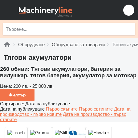
Оборудване
Оборудване за товарачи
Тягови акум
Тягови акумулатори
260 обяви:
Тягови акумулатори, батерия за
вилушкар, тягов батерия, акумулатор за мотокар
Цена:
200 лв. - 25 000 лв.
Филтър
Сортиране
:
Дата на публикуване
Дата на публикуване
Първо скъпите
Първо евтините
Дата на
производство - първо новите
Дата на производство - първо
старите