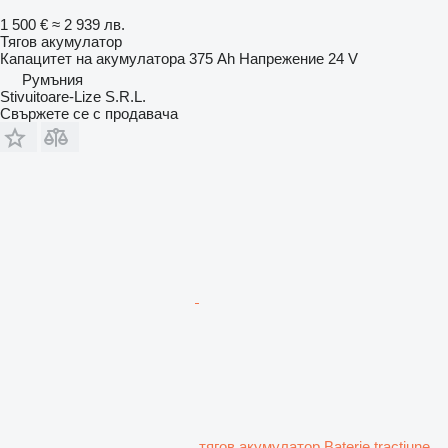
1 500 €
≈ 2 939 лв.
Тягов акумулатор
Капацитет на акумулатора
375 Ah
Напрежение
24 V
Румъния
Stivuitoare-Lize S.R.L.
Свържете се с продавача
тягов акумулатор Baterie tractiune