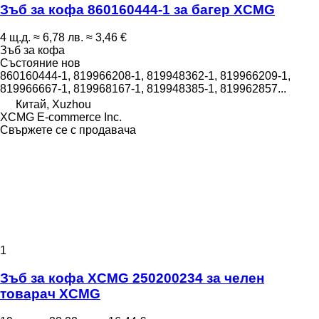
Зъб за кофа 860160444-1 за багер XCMG
4 щ.д.
≈ 6,78 лв.
≈ 3,46 €
Зъб за кофа
Състояние
нов
860160444-1, 819966208-1, 819948362-1, 819966209-1,
819966667-1, 819968167-1, 819948385-1, 819962857...
Китай, Xuzhou
XCMG E-commerce Inc.
Свържете се с продавача
1
Зъб за кофа XCMG 250200234 за челен
товарач XCMG