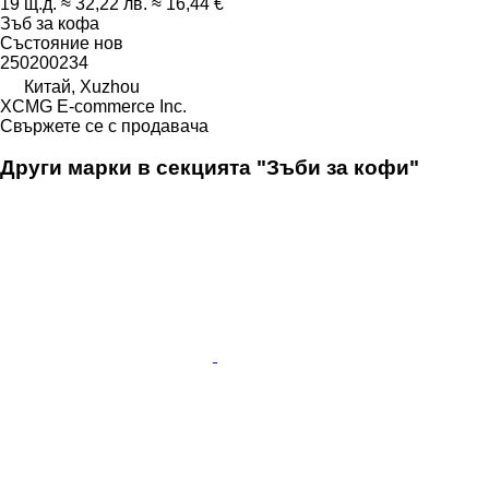
19 щ.д.
≈ 32,22 лв.
≈ 16,44 €
Зъб за кофа
Състояние
нов
250200234
Китай, Xuzhou
XCMG E-commerce Inc.
Свържете се с продавача
Други марки в секцията "Зъби за кофи"