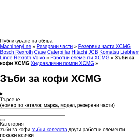
Публикуване на обява
Machineryline
»
Резервни части
»
Резервни части XCMG
Bosch Rexroth
Case
Caterpillar
Hitachi
JCB
Komatsu
Liebherr
Linde
Rexroth
Volvo
»
Работни елементи XCMG
»
Зъби за
кофи XCMG
Хидравлични помпи XCMG
»
Зъби за кофи XCMG
Търсене
(номер по каталог, марка, модел, резервни части)
Категория
зъби за кофи
зъбни колелета
други работни елементи
покажи всички