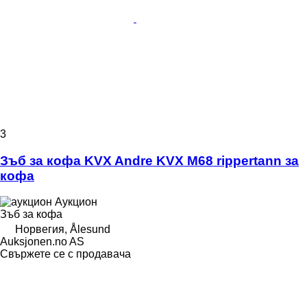
3
Зъб за кофа KVX Andre KVX M68 rippertann за
кофа
Аукцион
Зъб за кофа
Норвегия, Ålesund
Auksjonen.no AS
Свържете се с продавача