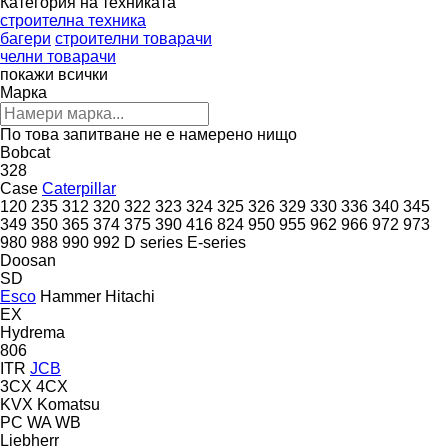
Категория на техниката
строителна техника
багери
строителни товарачи
челни товарачи
покажи всички
Марка
По това запитване не е намерено нищо
Bobcat
328
Case
Caterpillar
120
235
312
320
322
323
324
325
326
329
330
336
340
345
349
350
365
374
375
390
416
824
950
955
962
966
972
973
980
988
990
992
D series
E-series
Doosan
SD
Esco
Hammer
Hitachi
EX
Hydrema
806
ITR
JCB
3CX
4CX
KVX
Komatsu
PC
WA
WB
Liebherr