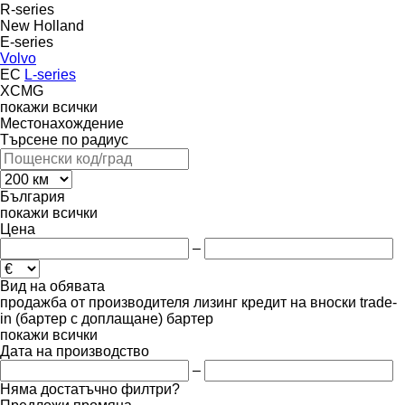
R-series
New Holland
E-series
Volvo
EC
L-series
XCMG
покажи всички
Местонахождение
Търсене по радиус
България
покажи всички
Цена
–
Вид на обявата
продажба
от производителя
лизинг
кредит
на вноски
trade-
in (бартер с доплащане)
бартер
покажи всички
Дата на производство
–
Няма достатъчно филтри?