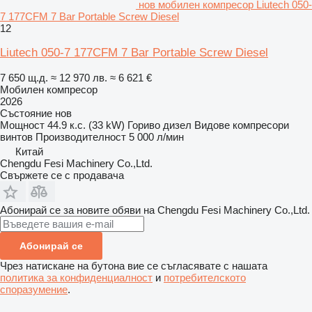
нов мобилен компресор Liutech 050-
7 177CFM 7 Bar Portable Screw Diesel
12
Liutech 050-7 177CFM 7 Bar Portable Screw Diesel
7 650 щ.д.
≈ 12 970 лв.
≈ 6 621 €
Мобилен компресор
2026
Състояние
нов
Мощност
44.9 к.с. (33 kW)
Гориво
дизел
Видове компресори
винтов
Производителност
5 000 л/мин
Китай
Chengdu Fesi Machinery Co.,Ltd.
Свържете се с продавача
Абонирай се за новите обяви на Chengdu Fesi Machinery Co.,Ltd.
Абонирай се
Чрез натискане на бутона вие се съгласявате с нашата
политика за конфиденциалност
и
потребителското
споразумение
.