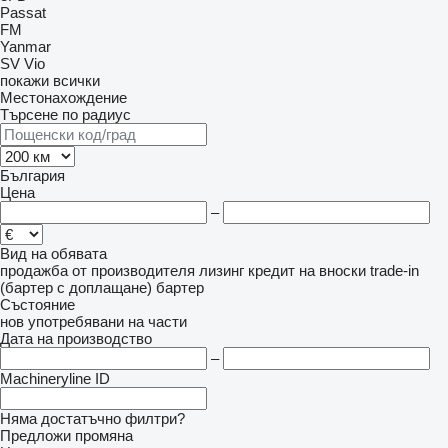
Passat
FM
Yanmar
SV
Vio
покажи всички
Местонахождение
Търсене по радиус
България
Цена
–
Вид на обявата
продажба
от производителя
лизинг
кредит
на вноски
trade-in
(бартер с доплащане)
бартер
Състояние
нов
употребявани
на части
Дата на производство
–
Machineryline ID
Няма достатъчно филтри?
Предложи промяна