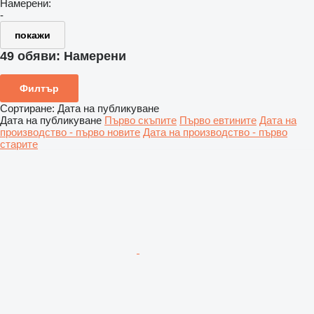
Намерени:
-
покажи
49 обяви:
Намерени
Филтър
Сортиране
:
Дата на публикуване
Дата на публикуване
Първо скъпите
Първо евтините
Дата на
производство - първо новите
Дата на производство - първо
старите