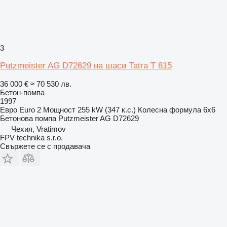
3
Putzmeister AG D72629 на шаси Tatra T 815
36 000 €
≈ 70 530 лв.
Бетон-помпа
1997
Евро
Euro 2
Мощност
255 kW (347 к.с.)
Колесна формула
6x6
Бетонова помпа
Putzmeister AG D72629
Чехия, Vratimov
FPV technika s.r.o.
Свържете се с продавача