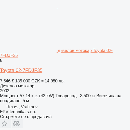
дизелов мотокар Toyota 02-
7FDJF35
8
Toyota 02-7FDJF35
7 646 €
185 000 CZK
≈ 14 980 лв.
Дизелов мотокар
2003
Мощност
57.14 к.с. (42 kW)
Товаропод.
3 500 кг
Височина на
повдигане
5 м
Чехия, Vratimov
FPV technika s.r.o.
Свържете се с продавача