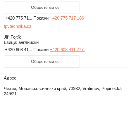
Обадете ми се
+420 775 71...
Покажи
+420 775 717 186
fpvtechnika.cz
Jiři Fojtík
Езици:
английски
+420 608 41...
Покажи
+420 608 411 777
Обадете ми се
Адрес
Чехия, Моравско-силезки край, 73932, Vratimov, Popinecká
249/21