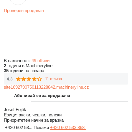
Проверен продавач
В наличност:
49 обяви
2
години в Machineryline
35
години на пазара
4.3
11 отзива
site1692790750113228842.machineryline.cz
Абонирай се за продавача
Josef Fojtík
Езици:
руски, чешки, полски
Приоритетен начин за връзка
+420 602 53...
Покажи
+420 602 533 868