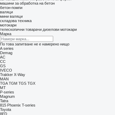
машини за обработка на бетон
бетон-помпи
валяци
мини валяци
складова техника
мотокари
телескопични товарачи
дизелови мотокари
Марка
По това запитване не е намерено нищо
A series
Demag
AC
CC
GS
IVECO
Trakker
X-Way
MAN
TGA
TGM
TGS
TGX
MT
P-series
Magnum
Tatra
815
Phoenix
T-series
Toyota
8FD