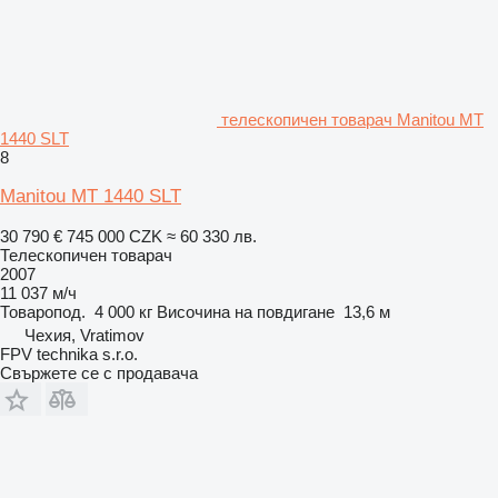
телескопичен товарач Manitou MT
1440 SLT
8
Manitou MT 1440 SLT
30 790 €
745 000 CZK
≈ 60 330 лв.
Телескопичен товарач
2007
11 037 м/ч
Товаропод.
4 000 кг
Височина на повдигане
13,6 м
Чехия, Vratimov
FPV technika s.r.o.
Свържете се с продавача