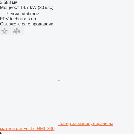
3 588 м/ч
Мощност
14.7 kW (20 к.с.)
Чехия, Vratimov
FPV technika s.r.o.
Свържете се с продавача
багер за манипулиране на
материали Fuchs HML 340
5