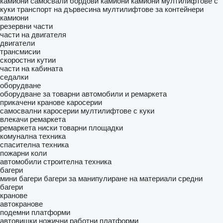
камиони самосвали
бордови камиони
камиони мултилифтове с
куки
транспорт на дървесина
мултилифтове за контейнери
камиони
резервни части
части на двигателя
двигатели
трансмисии
скоростни кутии
части на кабината
седалки
оборудване
оборудване за товарни автомобили и ремаркета
прикачени кранове
каросерии
самосвални каросерии
мултилифтове с куки
влекачи
ремаркета
ремаркета ниски товарни площадки
комунална техника
спасителна техника
пожарни коли
автомобили
строителна техника
багери
мини багери
багери за манипулиране на материали
средни
багери
кранове
автокранове
подемни платформи
автовишки
ножични работни платформи