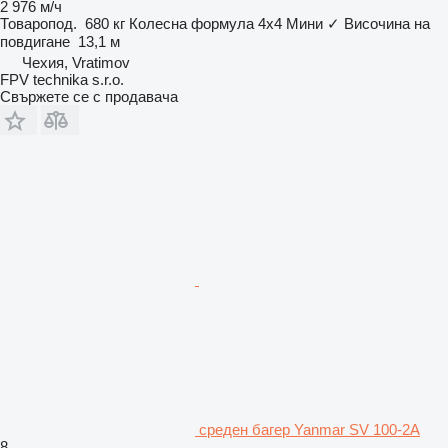
2 976 м/ч
Товаропод.
680 кг
Колесна формула
4x4
Мини
✓
Височина на
повдигане
13,1 м
Чехия, Vratimov
FPV technika s.r.o.
Свържете се с продавача
среден багер Yanmar SV 100-2A
8