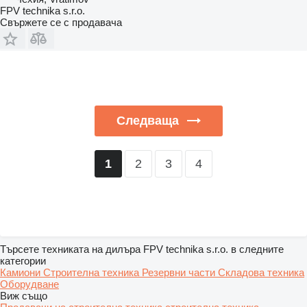
FPV technika s.r.o.
Свържете се с продавача
Следваща
2
3
4
1
Търсете техниката на дилъра FPV technika s.r.o. в следните
категории
Камиони
Строителна техника
Резервни части
Складова техника
Оборудване
Виж също