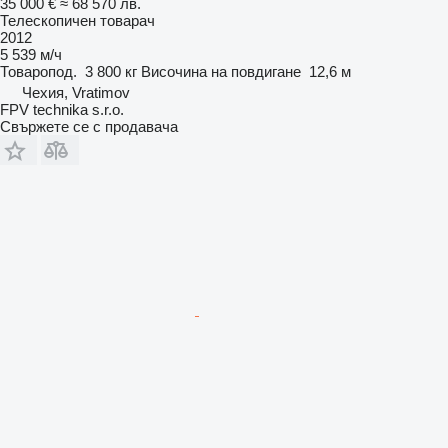
35 000 €
≈ 68 570 лв.
Телескопичен товарач
2012
5 539 м/ч
Товаропод.
3 800 кг
Височина на повдигане
12,6 м
Чехия, Vratimov
FPV technika s.r.o.
Свържете се с продавача