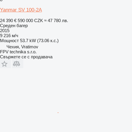
Yanmar SV 100-2A
24 390 €
590 000 CZK
≈ 47 780 лв.
Среден багер
2015
9 216 м/ч
Мощност
53.7 kW (73.06 к.с.)
Чехия, Vratimov
FPV technika s.r.o.
Свържете се с продавача