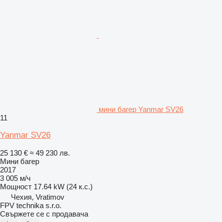
мини багер Yanmar SV26
11
Yanmar SV26
25 130 €
≈ 49 230 лв.
Мини багер
2017
3 005 м/ч
Мощност
17.64 kW (24 к.с.)
Чехия, Vratimov
FPV technika s.r.o.
Свържете се с продавача