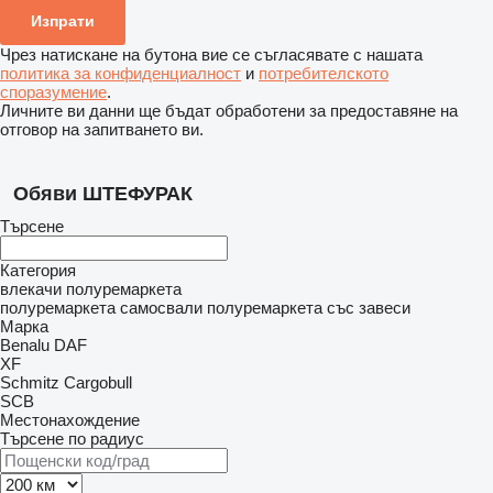
Чрез натискане на бутона вие се съгласявате с нашата
политика за конфиденциалност
и
потребителското
споразумение
.
Личните ви данни ще бъдат обработени за предоставяне на
отговор на запитването ви.
Обяви ШТЕФУРАК
Търсене
Категория
влекачи
полуремаркета
полуремаркета самосвали
полуремаркета със завеси
Марка
Benalu
DAF
XF
Schmitz Cargobull
SCB
Местонахождение
Търсене по радиус