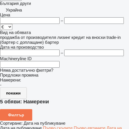
България
други
Украйна
Цена
–
Вид на обявата
продажба
от производителя
лизинг
кредит
на вноски
trade-in
(бартер с доплащане)
бартер
Дата на производство
–
Machineryline ID
Няма достатъчно филтри?
Предложи промяна
Намерени:
-
покажи
5 обяви:
Намерени
Филтър
Сортиране
:
Дата на публикуване
Дата на публикуване
Първо скъпите
Първо евтините
Дата на