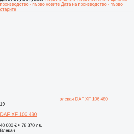
производство - първо новите
Дата на производство - първо
старите
влекач DAF XF 106 480
19
DAF XF 106 480
40 000 €
≈ 78 370 лв.
Влекач