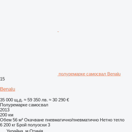
полуремарке самосвал Benalu
15
Benalu
35 000 щ.д.
≈ 59 350 лв.
≈ 30 290 €
Полуремарке самосвал
2013
200 км
Обем
56 м³
Окачване
пневматично/пневматично
Нетно тегло
6 200 кг
Брой полуоски
3
Украйна, м.Отинія