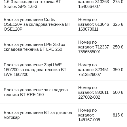
1.6-3 за складова техника BT
каталог: 313263
275 €
Stratos SPS 1.6-3
154066-007
Блок за управление Curtis
Номер по
OSE120P за складова техника BT
каталог: 613646
325 €
OSE120P
169073011
Номер по
Блок за управление LPE 250 за
каталог: 712337
250 €
складова техника BT LPE 250
7556555001
Блок за управление Zapi LWE
Номер по
160/200 за складова техника BT
каталог: 823451
350 €
LWE 160/200
7513526007
Номер по
Блок за управление за складова
каталог: 890611
500 €
техника BT RRE 160
227602-002
Номер по
Блок за управление BT за дизелов
каталог:
815 €
мотокар
149167-009