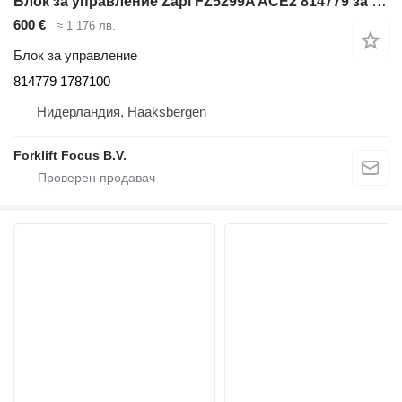
Блок за управление Zapi FZ5299A ACE2 814779 за електрокар BT C3E160
600 €
≈ 1 176 лв.
Блок за управление
814779 1787100
Нидерландия, Haaksbergen
Forklift Focus B.V.