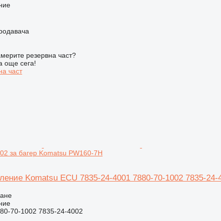
ние
продавача
мерите резервна част?
а още сега!
на част
002 за багер Komatsu PW160-7H
вление Komatsu ECU 7835-24-4001 7880-70-1002 7835-24-
ване
ние
80-70-1002 7835-24-4002