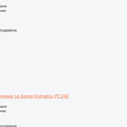
ване
ние
продавача
вление за багер Komatsu PC240
ване
ние
продавача