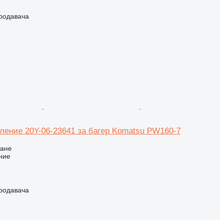
продавача
вление 20Y-06-23641 за багер Komatsu PW160-7
ване
ние
продавача