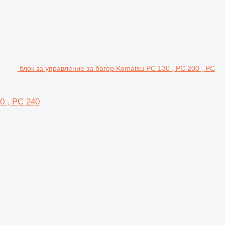
блок за управление за багер Komatsu PC 130 , PC 200 , PC
0 , PC 240