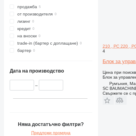
345
продажба
349
от производителя
365
лизинг
374
кредит
390
на вноски
420
trade-in (бартер с доплащане)
210 , PC 220 , P
432
бартер
4
525
Блок за управ
631
Дата на производство
730
Цена при поиск
Блок за управле
735
Румъния, Ma
–
740
SC BAUMACHINE
Свържете се с 
772
824
826
924
926
Няма достатъчно филтри?
930
Предложи промяна