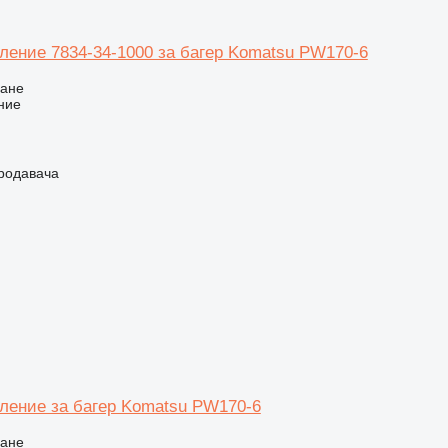
вление 7834-34-1000 за багер Komatsu PW170-6
ване
ние
продавача
вление за багер Komatsu PW170-6
ване