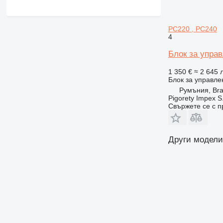
938
950
962
PC220 , PC240
4
963
966
Блок за управ
972
1 350 €
≈ 2 645 л
980
Блок за управле
982
Румъния, Br
986
Pigorety Impex S.r
Свържете се с 
988
AP
C-series
Други модели
CB
DE
D series
E-series
M-series
TH