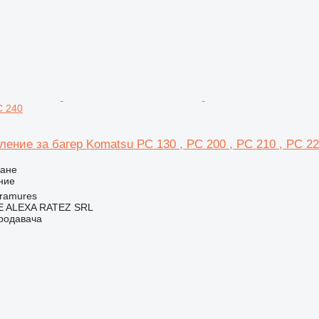
C 240
ление за багер Komatsu PC 130 , PC 200 , PC 210 , PC 22
ване
ние
ramures
 ALEXA RATEZ SRL
продавача