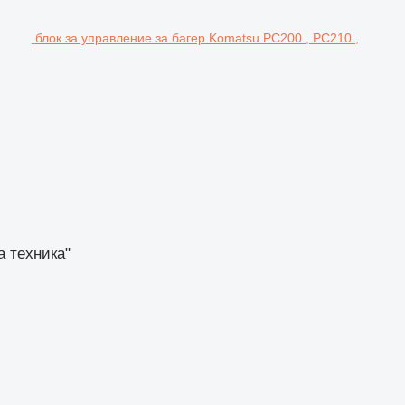
блок за управление за багер Komatsu PC200 , PC210 ,
а техника"