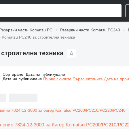
Резервни части Komatsu PC
Резервни части Komatsu PC240
е Komatsu PC240 за строителна техника
 строителна техника
Сортиране
:
Дата на публикуване
оки за управление Komatsu PC240 за строителна техника
Дата на публикуване
Първо скъпите
Първо евтините
Дата на прои
вление 7824-12-3000 за багер Komatsu PC200/PC210/PC2