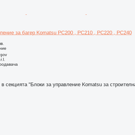
ление за багер Komatsu PC200 , PC210 , PC220 , PC240
в.
ние
aşov
.l.
продавача
 в секцията "Блоки за управление Komatsu за строителн