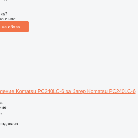
ика?
о с нас!
 на обява
вление Komatsu PC240LC-6 за багер Komatsu PC240LC-6
в.
ние
e
продавача