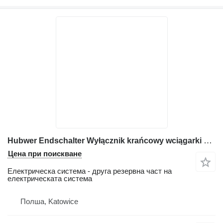
Hubwer Endschalter Wyłącznik krańcowy wciągarki Liebherr за автокран Liebherr LTM 1025, LTM 1030/1 ;LTM 1040/1 ; LTM 1050/1;
Цена при поискване
Електрическа система - друга резервна част на
електрическата система
Полша, Katowice