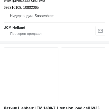
електрическата система
692310108, 10802065
Нидерландия, Sassenheim
UCM Holland
Датчик Liebherr LTM 1400-7.1 tension load cell 692314708 за автокран