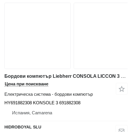
Бордови компютър Liebherr CONSOLA LICCON 3 HY691882308 за автокран Liebherr LIEBHERR LTM CRANE
Цена при поискване
Електрическа система - бордови компютър
HY691882308 KONSOLE 3 691882308
Испания, Camarena
HIDROBOYAL SLU