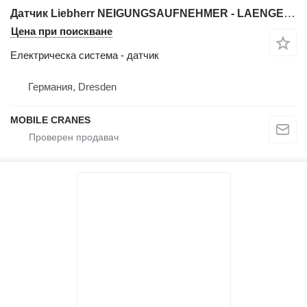
Датчик Liebherr NEIGUNGSAUFNEHMER - LAENGENAUFNEHMER , ANGLE SENSOR AND LENGTH S за автокран Liebherr LTM 1025; LTM 1030/1; LTM 1040; LTM 1040/1 LTM 1050/1
Цена при поискване
Електрическа система - датчик
Германия, Dresden
MOBILE CRANES