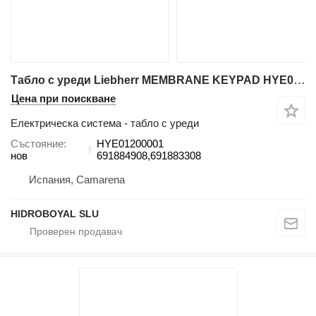
Табло с уреди Liebherr MEMBRANE KEYPAD HYE01200001 за автокран Liebherr LIEBHERR LTM VARIOS
Цена при поискване
Електрическа система - табло с уреди
Състояние
HYE01200001
нов
691884908,691883308
Испания, Camarena
HIDROBOYAL SLU