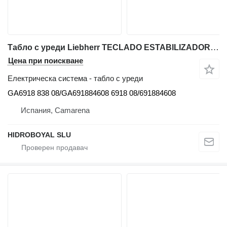
Табло с уреди Liebherr TECLADO ESTABILIZADORES GA6918 за автокран Liebherr LTM CRANE
Цена при поискване
Електрическа система - табло с уреди
GA6918 838 08/GA691884608 6918 08/691884608
Испания, Camarena
HIDROBOYAL SLU