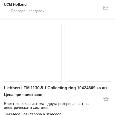
UCM Holland
Liebherr LTM 1130-5.1 Collecting ring 10424609 за автокран
Цена при поискване
Електрическа система - друга резервна част на
електрическата система
10424609 , 964763008 915360908