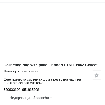
Collecting ring with plate Liebherr LTM 1090/2 Collecting ring with plate 690900108 за автокран
Цена при поискване
Електрическа система - друга резервна част на
електрическата система
690900108, 951815308
Нидерландия, Sassenheim