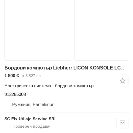
Бордови компютър Liebherr LICON KONSOLE LCD2 913285008 за автокран Liebherr ALL Liccon 1 LTM
1 800 €
≈ 3 527 лв.
Електрическа система - бордови компютър
913285008
Румъния, Pantelimon
SC Fix Utilaje Service SRL