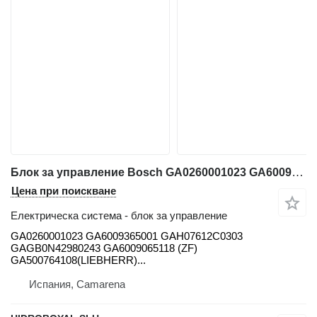
Блок за управление Bosch GA0260001023 GA6009365001 GAH07612C0303 GAGB0N42980243 GA6009065118 за автокран Liebherr LTM
Цена при поискване
Електрическа система - блок за управление
GA0260001023 GA6009365001 GAH07612C0303
GAGB0N42980243 GA6009065118 (ZF)
GA500764108(LIEBHERR)...
Испания, Camarena