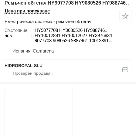
Ремъчен обтегач HY9077708 HY9080526 HY9887461 HY10012891 HY10012627 HY3976834 за автокран Liebherr LTM VARIOS
Цена при поискване
Електрическа система - ремъчен обтегач
Състояние
HY9077708 HY9080526 HY9887461
нов
HY10012891 HY10012627 HY3976834
9077708 9080526 9887461 10012891...
Испания, Camarena
HIDROBOYAL SLU