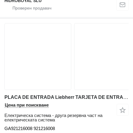
HIDROBOYAL SLU
PLACA DE ENTRADA Liebherr TARJETA DE ENTRADA (EP1) GA921216008 за автокран Liebherr LTM CRANE
Цена при поискване
Електрическа система - друга резервна част на
електрическата система
GA921216008 921216008