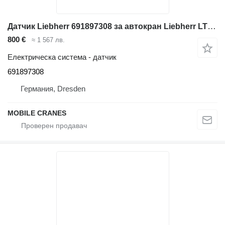
Датчик Liebherr 691897308 за автокран Liebherr LTM 1035; LTM 1030; LTM 1045
800 €
≈ 1 567 лв.
Електрическа система - датчик
691897308
Германия, Dresden
MOBILE CRANES