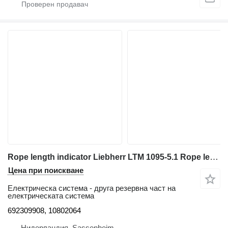
Rope length indicator Liebherr LTM 1095-5.1 Rope length indicator 692309908 за автокран
Цена при поискване
Електрическа система - друга резервна част на
електрическата система
692309908, 10802064
Нидерландия, Sassenheim