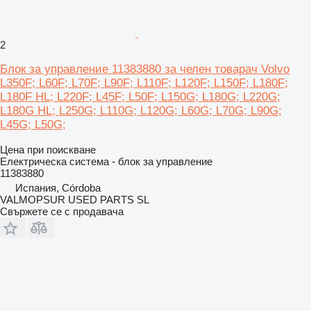
2
Блок за управление 11383880 за челен товарач Volvo
L350F; L60F; L70F; L90F; L110F; L120F; L150F; L180F;
L180F HL; L220F; L45F; L50F; L150G; L180G; L220G;
L180G HL; L250G; L110G; L120G; L60G; L70G; L90G;
L45G; L50G;
Цена при поискване
Електрическа система - блок за управление
11383880
Испания, Córdoba
VALMOPSUR USED PARTS SL
Свържете се с продавача