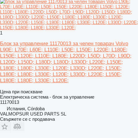
1
Блок за управление 11170013 за челен товарач Volvo
L90E; L70E; L60E; L110E; L50E; L150E; L220E; L180E;
L150E; L120E; L110E; L180E; L220D; L50D; L70D; L90D;
L120D; L150D; L180D; L180D; L330D; L220E; L150E;
L180E; L180E; L330E; L120E; L330D; L220E; L150E;
L180E; L180E; L330E; L120E; L330D; L220E; L150E;
L180E; L180E; L330E; L120E;
Цена при поискване
Електрическа система - блок за управление
11170013
Испания, Córdoba
VALMOPSUR USED PARTS SL
Свържете се с продавача