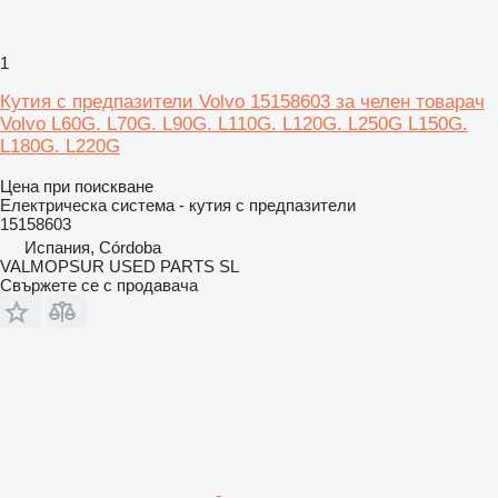
1
Кутия с предпазители Volvo 15158603 за челен товарач
Volvo L60G. L70G. L90G. L110G. L120G. L250G L150G.
L180G. L220G
Цена при поискване
Електрическа система - кутия с предпазители
15158603
Испания, Córdoba
VALMOPSUR USED PARTS SL
Свържете се с продавача