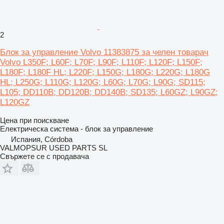
2
Блок за управление Volvo 11383875 за челен товарач
Volvo L350F; L60F; L70F; L90F; L110F; L120F; L150F;
L180F; L180F HL; L220F; L150G; L180G; L220G; L180G
HL; L250G; L110G; L120G; L60G; L70G; L90G; SD115;
L105; DD110B; DD120B; DD140B; SD135; L60GZ; L90GZ;
L120GZ
Цена при поискване
Електрическа система - блок за управление
Испания, Córdoba
VALMOPSUR USED PARTS SL
Свържете се с продавача