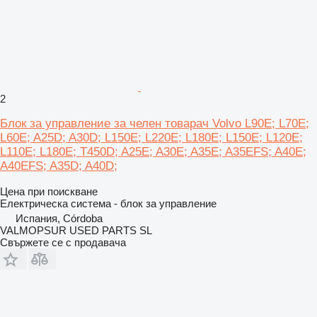
2
Блок за управление за челен товарач Volvo L90E; L70E;
L60E; A25D; A30D; L150E; L220E; L180E; L150E; L120E;
L110E; L180E; T450D; A25E; A30E; A35E; A35EFS; A40E;
A40EFS; A35D; A40D;
Цена при поискване
Електрическа система - блок за управление
Испания, Córdoba
VALMOPSUR USED PARTS SL
Свържете се с продавача