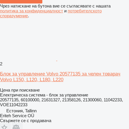
Чрез натискане на бутона вие се съгласявате с нашата
политика за конфиденциалност
и
потребителското
споразумение
.
2
Блок за управление Volvo 20577135 за челен товарач
Volvo L150, L120, L180, L220
Цена при поискване
Електрическа система - блок за управление
20577135, 60100000, 21631327, 21358126, 21300060, 11042233,
VOE11042233
Естония, Tallinn
Eriteh Service OÜ
Свържете се с продавача