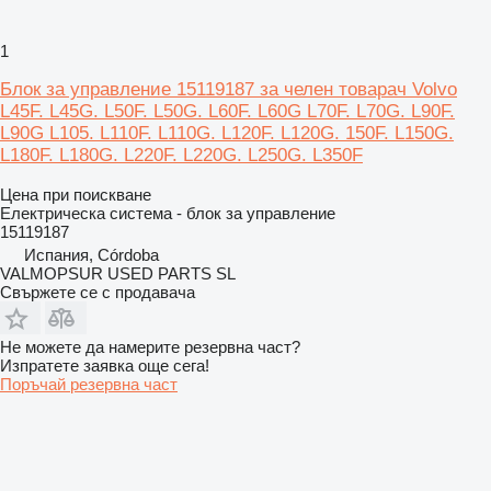
1
Блок за управление 15119187 за челен товарач Volvo
L45F. L45G. L50F. L50G. L60F. L60G L70F. L70G. L90F.
L90G L105. L110F. L110G. L120F. L120G. 150F. L150G.
L180F. L180G. L220F. L220G. L250G. L350F
Цена при поискване
Електрическа система - блок за управление
15119187
Испания, Córdoba
VALMOPSUR USED PARTS SL
Свържете се с продавача
Не можете да намерите резервна част?
Изпратете заявка още сега!
Поръчай резервна част