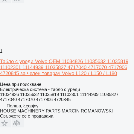
1
Табло с уреди Volvo OEM 11034826 11035632 11035819
11102301 11144939 11035827 4717040 4717070 4717906
4720845 за челен товарач Volvo L120 / L150 / L180
Цена при поискване
Електрическа система - табло с уреди
11034826 11035632 11035819 11102301 11144939 11035827
4717040 4717070 4717906 4720845
Полша, Łęgajny
HOUSE MACHINERY PARTS MARCIN ROMANOWSKI
Свържете се с продавача