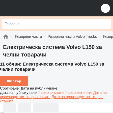
Резервни части
Резервни части Volvo Trucks
Резер
Електрическа система Volvo L150 за
челни товарачи
11 обяви:
Електрическа система Volvo L150 за
челни товарачи
Филтър
Сортиране
:
Дата на публикуване
Дата на публикуване
Първо скъпите
Първо евтините
Дата на
производство - първо новите
Дата на производство - първо
старите