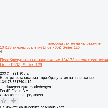
преобразувател на напрежение
134173 за електровлекач Linde P60Z, Series 126
4
Преобразувател на напрежение 134173 за електровлекач
Linde P60Z, Series 126
200 €
≈ 391,80 лв.
Електрическа система - преобразувател на напрежение
134173 7917401115
Нидерландия, Haaksbergen
Forklift Focus B.V.
Свържете се с продавача
Не можете да намерите резервна част?