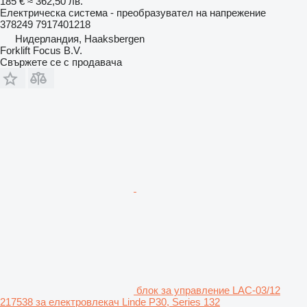
185 €
≈ 362,50 лв.
Електрическа система - преобразувател на напрежение
378249 7917401218
Нидерландия, Haaksbergen
Forklift Focus B.V.
Свържете се с продавача
блок за управление LAC-03/12
217538 за електровлекач Linde P30, Series 132