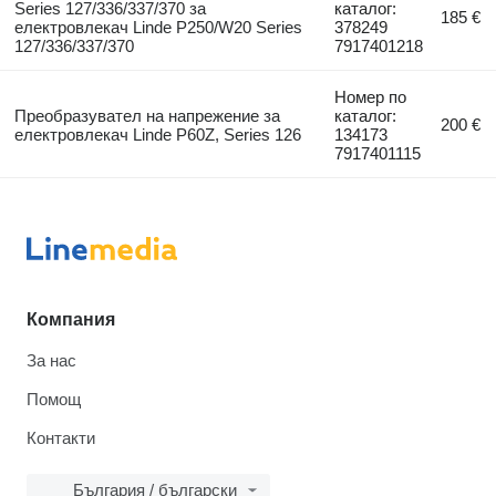
Series 127/336/337/370 за
каталог:
185 €
електровлекач Linde P250/W20 Series
378249
127/336/337/370
7917401218
Номер по
Преобразувател на напрежение за
каталог:
200 €
електровлекач Linde P60Z, Series 126
134173
7917401115
Компания
За нас
Помощ
Контакти
България / български