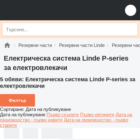
Резервни части
Резервни части Linde
Резервни час
Електрическа система Linde P-series
за електровлекачи
5 обяви:
Електрическа система Linde P-series за
електровлекачи
Филтър
Сортиране
:
Дата на публикуване
Дата на публикуване
Първо скъпите
Първо евтините
Дата на
производство - първо новите
Дата на производство - първо
старите