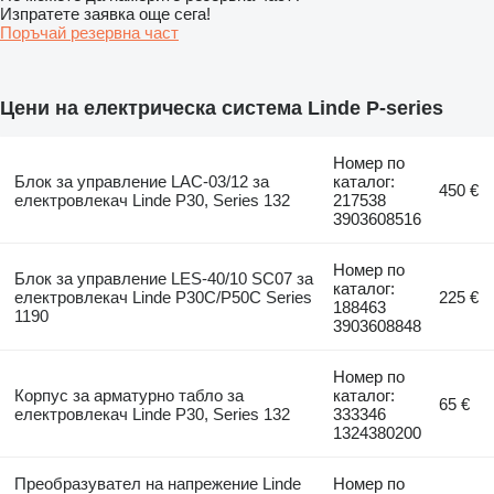
Изпратете заявка още сега!
Поръчай резервна част
Цени на електрическа система Linde P-series
Номер по
Блок за управление LAC-03/12 за
каталог:
450 €
електровлекач Linde P30, Series 132
217538
3903608516
Номер по
Блок за управление LES-40/10 SC07 за
каталог:
електровлекач Linde P30C/P50C Series
225 €
188463
1190
3903608848
Номер по
Корпус за арматурно табло за
каталог:
65 €
електровлекач Linde P30, Series 132
333346
1324380200
Преобразувател на напрежение Linde
Номер по