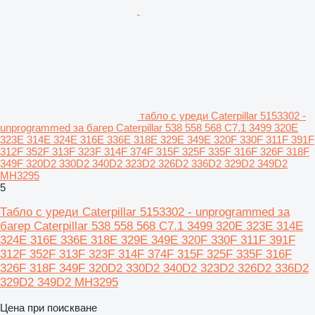
табло с уреди Caterpillar 5153302 -
unprogrammed за багер Caterpillar 538 558 568 C7.1 3499 320E
323E 314E 324E 316E 336E 318E 329E 349E 320F 330F 311F 391F
312F 352F 313F 323F 314F 374F 315F 325F 335F 316F 326F 318F
349F 320D2 330D2 340D2 323D2 326D2 336D2 329D2 349D2
MH3295
5
Табло с уреди Caterpillar 5153302 - unprogrammed за
багер Caterpillar 538 558 568 C7.1 3499 320E 323E 314E
324E 316E 336E 318E 329E 349E 320F 330F 311F 391F
312F 352F 313F 323F 314F 374F 315F 325F 335F 316F
326F 318F 349F 320D2 330D2 340D2 323D2 326D2 336D2
329D2 349D2 MH3295
Цена при поискване