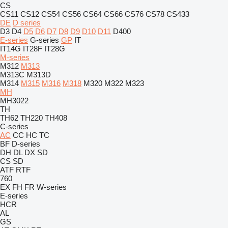
CS
CS11
CS12
CS54
CS56
CS64
CS66
CS76
CS78
CS433
DE
D series
D3
D4
D5
D6
D7
D8
D9
D10
D11
D400
E-series
G-series
GP
IT
IT14G
IT28F
IT28G
M-series
M312
M313
M313C
M313D
M314
M315
M316
M318
M320
M322
M323
MH
MH3022
TH
TH62
TH220
TH408
C-series
AC
CC
HC
TC
BF
D-series
DH
DL
DX
SD
CS
SD
ATF
RTF
760
EX
FH
FR
W-series
E-series
HCR
AL
GS