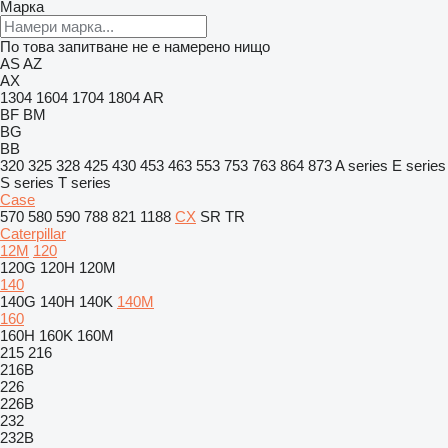
Марка
По това запитване не е намерено нищо
AS
AZ
AX
1304
1604
1704
1804
AR
BF
BM
BG
BB
320
325
328
425
430
453
463
553
753
763
864
873
A series
E series
S series
T series
Case
570
580
590
788
821
1188
CX
SR
TR
Caterpillar
12M
120
120G
120H
120M
140
140G
140H
140K
140M
160
160H
160K
160M
215
216
216B
226
226B
232
232B