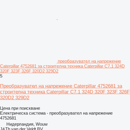
преобразувател на напрежение
Caterpillar 4752681 за строителна техника Caterpillar C7.1 324D
320F 323F 326F 320D2 329D2
5
Преобразувател на напрежение Caterpillar 4752681 за
строителна техника Caterpillar C7.1 324D 320F 323F 326F
320D2 329D2
Цена при поискване
Електрическа система - преобразувател на напрежение
4752681
Нидерландия, Wouw
J&Th van der Veldt BV