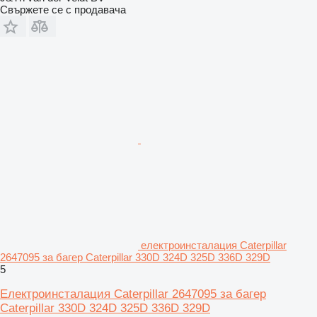
Свържете се с продавача
електроинсталация Caterpillar
2647095 за багер Caterpillar 330D 324D 325D 336D 329D
5
Електроинсталация Caterpillar 2647095 за багер
Caterpillar 330D 324D 325D 336D 329D