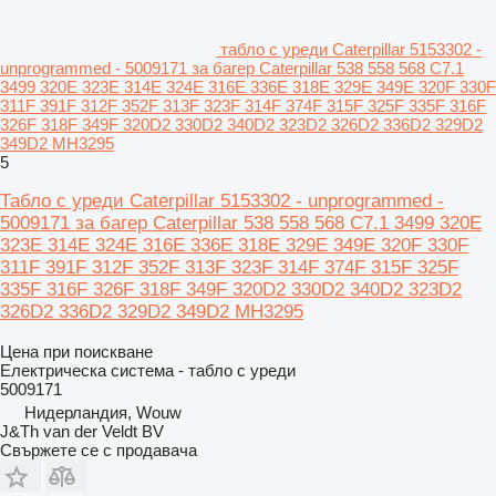
табло с уреди Caterpillar 5153302 -
unprogrammed - 5009171 за багер Caterpillar 538 558 568 C7.1
3499 320E 323E 314E 324E 316E 336E 318E 329E 349E 320F 330F
311F 391F 312F 352F 313F 323F 314F 374F 315F 325F 335F 316F
326F 318F 349F 320D2 330D2 340D2 323D2 326D2 336D2 329D2
349D2 MH3295
5
Табло с уреди Caterpillar 5153302 - unprogrammed -
5009171 за багер Caterpillar 538 558 568 C7.1 3499 320E
323E 314E 324E 316E 336E 318E 329E 349E 320F 330F
311F 391F 312F 352F 313F 323F 314F 374F 315F 325F
335F 316F 326F 318F 349F 320D2 330D2 340D2 323D2
326D2 336D2 329D2 349D2 MH3295
Цена при поискване
Електрическа система - табло с уреди
5009171
Нидерландия, Wouw
J&Th van der Veldt BV
Свържете се с продавача