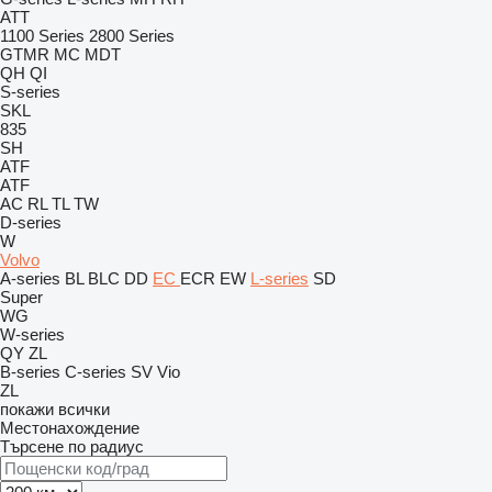
ATT
1100 Series
2800 Series
GTMR
MC
MDT
QH
QI
S-series
SKL
835
SH
ATF
ATF
AC
RL
TL
TW
D-series
W
Volvo
A-series
BL
BLC
DD
EC
ECR
EW
L-series
SD
Super
WG
W-series
QY
ZL
B-series
C-series
SV
Vio
ZL
покажи всички
Местонахождение
Търсене по радиус