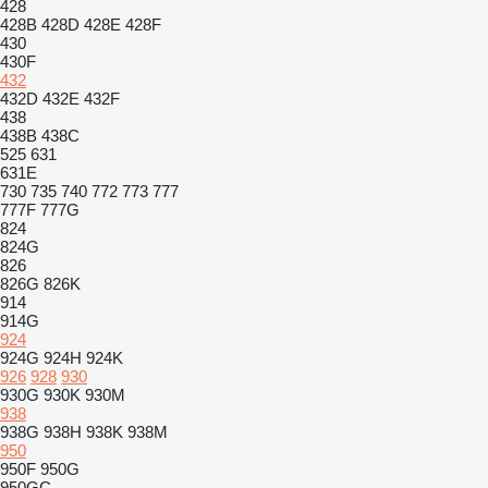
428
428B
428D
428E
428F
430
430F
432
432D
432E
432F
438
438B
438C
525
631
631E
730
735
740
772
773
777
777F
777G
824
824G
826
826G
826K
914
914G
924
924G
924H
924K
926
928
930
930G
930K
930M
938
938G
938H
938K
938M
950
950F
950G
950GC