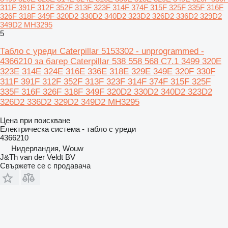
311F 391F 312F 352F 313F 323F 314F 374F 315F 325F 335F 316F
326F 318F 349F 320D2 330D2 340D2 323D2 326D2 336D2 329D2
349D2 MH3295
5
Табло с уреди Caterpillar 5153302 - unprogrammed -
4366210 за багер Caterpillar 538 558 568 C7.1 3499 320E
323E 314E 324E 316E 336E 318E 329E 349E 320F 330F
311F 391F 312F 352F 313F 323F 314F 374F 315F 325F
335F 316F 326F 318F 349F 320D2 330D2 340D2 323D2
326D2 336D2 329D2 349D2 MH3295
Цена при поискване
Електрическа система - табло с уреди
4366210
Нидерландия, Wouw
J&Th van der Veldt BV
Свържете се с продавача