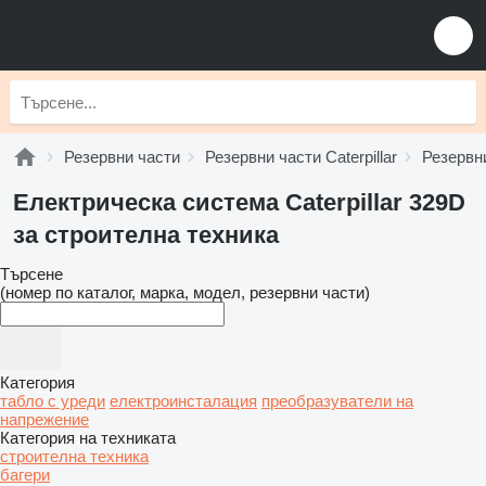
Резервни части
Резервни части Caterpillar
Резервни
Електрическа система Caterpillar 329D
за строителна техника
Търсене
(номер по каталог, марка, модел, резервни части)
Категория
табло с уреди
електроинсталация
преобразуватели на
напрежение
Категория на техниката
строителна техника
багери