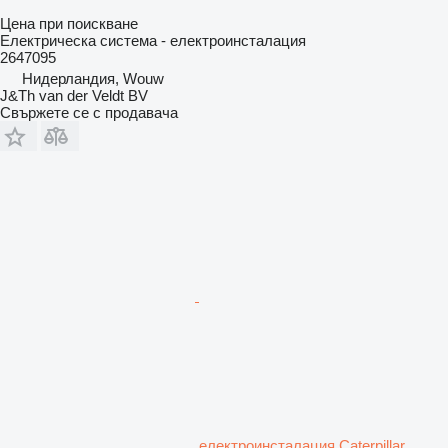
Цена при поискване
Електрическа система - електроинсталация
2647095
Нидерландия, Wouw
J&Th van der Veldt BV
Свържете се с продавача
електроинсталация Caterpillar