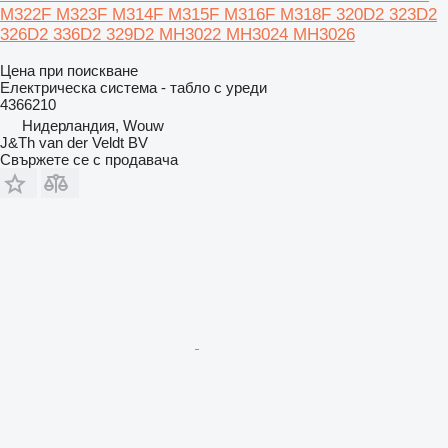
M322F M323F M314F M315F M316F M318F 320D2 323D2
326D2 336D2 329D2 MH3022 MH3024 MH3026
Цена при поискване
Електрическа система - табло с уреди
4366210
Нидерландия, Wouw
J&Th van der Veldt BV
Свържете се с продавача