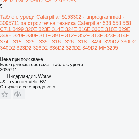
326D2 336D2 329D2 349D2 MH3295
5
Табло с уреди Caterpillar 5153302 - unprogrammed -
3095711 за строителна техника Caterpillar 538 558 568
C7.1 3499 320E 323E 314E 324E 316E 336E 318E 329E
349E 320F 330F 311F 391F 312F 352F 313F 323F 314F
374F 315F 325F 335F 316F 326F 318F 349F 320D2 330D2
340D2 323D2 326D2 336D2 329D2 349D2 MH3295
Цена при поискване
Електрическа система - табло с уреди
3095711
Нидерландия, Wouw
J&Th van der Veldt BV
Свържете се с продавача