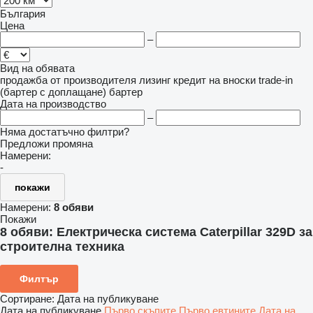
България
Цена
–
Вид на обявата
продажба
от производителя
лизинг
кредит
на вноски
trade-in
(бартер с доплащане)
бартер
Дата на производство
–
Няма достатъчно филтри?
Предложи промяна
Намерени:
-
покажи
Намерени:
8 обяви
Покажи
8 обяви:
Електрическа система Caterpillar 329D за
строителна техника
Филтър
Сортиране
:
Дата на публикуване
Дата на публикуване
Първо скъпите
Първо евтините
Дата на