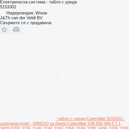
Електрическа система - табло с уреди
5153302
Нидерландия, Wouw
J&Th van der Veldt BV
Свържете се с продавача
табло с уреди Caterpillar 5153302 -
unprogrammed - 4366210 за багер Caterpillar 538 558 568 C7.1
3499 320E 323E 314E 324E 316E 336E 318E 329E 349E 320F 330F