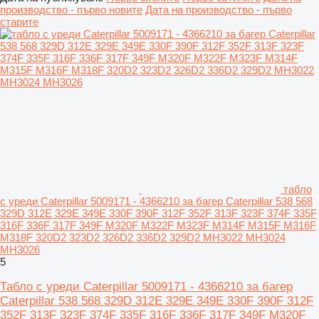
производство - първо новите
Дата на производство - първо
старите
табло
с уреди Caterpillar 5009171 - 4366210 за багер Caterpillar 538 568
329D 312E 329E 349E 330F 390F 312F 352F 313F 323F 374F 335F
316F 336F 317F 349F M320F M322F M323F M314F M315F M316F
M318F 320D2 323D2 326D2 336D2 329D2 MH3022 MH3024
MH3026
5
Табло с уреди Caterpillar 5009171 - 4366210 за багер
Caterpillar 538 568 329D 312E 329E 349E 330F 390F 312F
352F 313F 323F 374F 335F 316F 336F 317F 349F M320F