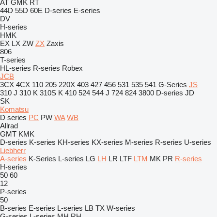
AT
GMK
RT
44D
55D
60E
D-series
E-series
DV
H-series
HMK
EX
LX
ZW
ZX
Zaxis
806
T-series
HL-series
R-series
Robex
JCB
3CX
4CX
110
205
220X
403
427
456
531
535
541
G-Series
JS
310 J
310 K
310S K
410
524
544 J
724
824
3800
D-series
JD
SK
Komatsu
D series
PC
PW
WA
WB
Allrad
GMT
KMK
D-series
K-series
KH-series
KX-series
M-series
R-series
U-series
Liebherr
A-series
K-Series
L-series
LG
LH
LR
LTF
LTM
MK
PR
R-series
H-series
50
60
12
P-series
50
B-series
E-series
L-series
LB
TX
W-series
G-series
L-series
MH
RH