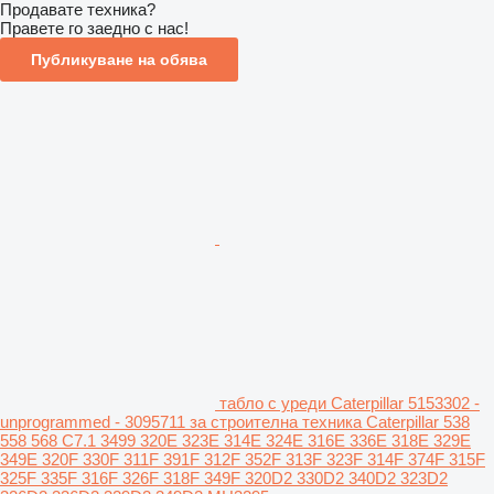
Продавате техника?
Правете го заедно с нас!
Публикуване на обява
табло с уреди Caterpillar 5153302 -
unprogrammed - 3095711 за строителна техника Caterpillar 538
558 568 C7.1 3499 320E 323E 314E 324E 316E 336E 318E 329E
349E 320F 330F 311F 391F 312F 352F 313F 323F 314F 374F 315F
325F 335F 316F 326F 318F 349F 320D2 330D2 340D2 323D2