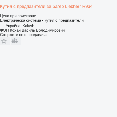
Кутия с предпазители за багер Liebherr R934
Цена при поискване
Електрическа система - кутия с предпазители
Украйна, Kalush
ФОП Кохан Василь Володимирович
Свържете се с продавача