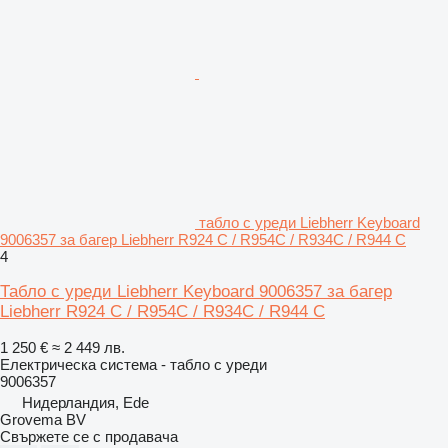
табло с уреди Liebherr Keyboard
9006357 за багер Liebherr R924 C / R954C / R934C / R944 C
4
Табло с уреди Liebherr Keyboard 9006357 за багер
Liebherr R924 C / R954C / R934C / R944 C
1 250 €
≈ 2 449 лв.
Електрическа система - табло с уреди
9006357
Нидерландия, Ede
Grovema BV
Свържете се с продавача