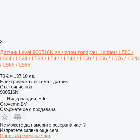
3
Датчик Level 900516N за челен товарач Liebherr L580 /
L564 / L524 / L538 / L542 / L544 / L550 / L556 / L576 / L528
/ L566 / L586
70 €
≈ 137,10 лв.
Електрическа система - датчик
Състояние
нов
900516N
Нидерландия, Ede
Grovema BV
Свържете се с продавача
Не можете да намерите резервна част?
Изпратете заявка още сега!
Поръчай резервна част