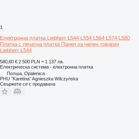
1
Електронна платка Liebherr L544 L554 L564 L574 L580
Платка с печатна платка Панел за челен товарач
Liebherr L544
580,60 €
2 500 PLN
≈ 1 137 лв.
Електрическа система - електронна платка
Полша, Opalenica
PHU "Karetina" Agnieszka Wilczyńska
Свържете се с продавача