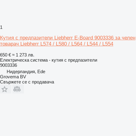
1
Кутия с предпазители Liebherr E-Board 9003336 за челен
товарач Liebherr L574 / L580 / L564 / L544 / L554
650 €
≈ 1 273 лв.
Електрическа система - кутия с предпазители
9003336
Нидерландия, Ede
Grovema BV
Свържете се с продавача