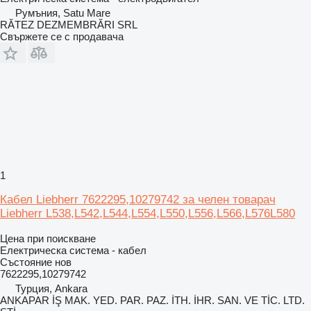
Румъния, Satu Mare
RĂTEZ DEZMEMBRĂRI SRL
Свържете се с продавача
1
Кабел Liebherr 7622295,10279742 за челен товарач
Liebherr L538,L542,L544,L554,L550,L556,L566,L576L580
Цена при поискване
Електрическа система - кабел
Състояние
нов
7622295,10279742
Турция, Ankara
ANKAPAR İŞ MAK. YED. PAR. PAZ. İTH. İHR. SAN. VE TİC. LTD.