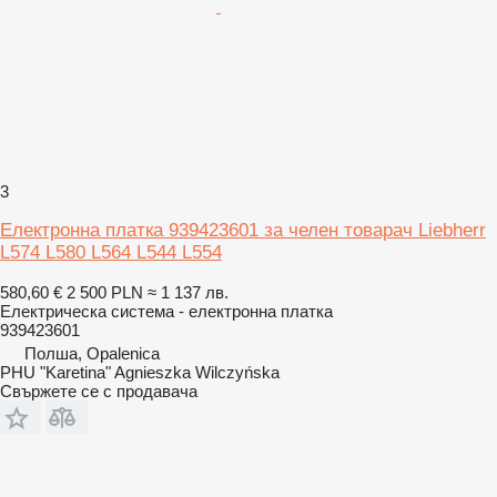
3
Електронна платка 939423601 за челен товарач Liebherr
L574 L580 L564 L544 L554
580,60 €
2 500 PLN
≈ 1 137 лв.
Електрическа система - електронна платка
939423601
Полша, Opalenica
PHU "Karetina" Agnieszka Wilczyńska
Свържете се с продавача