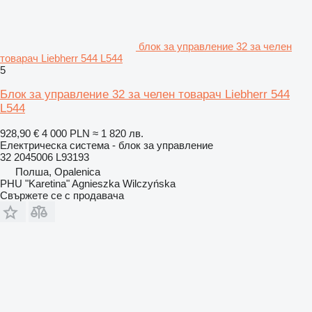
блок за управление 32 за челен
товарач Liebherr 544 L544
5
Блок за управление 32 за челен товарач Liebherr 544
L544
928,90 €
4 000 PLN
≈ 1 820 лв.
Електрическа система - блок за управление
32 2045006 L93193
Полша, Opalenica
PHU "Karetina" Agnieszka Wilczyńska
Свържете се с продавача