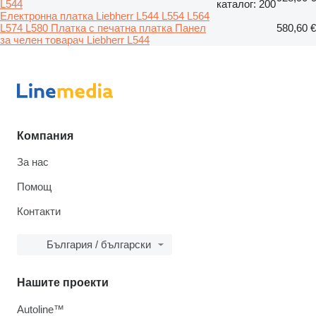
L544
каталог: 200
Електронна платка Liebherr L544 L554 L564
L574 L580 Платка с печатна платка Панел
580,60 €
за челен товарач Liebherr L544
Компания
За нас
Помощ
Контакти
България / български
Нашите проекти
Autoline™