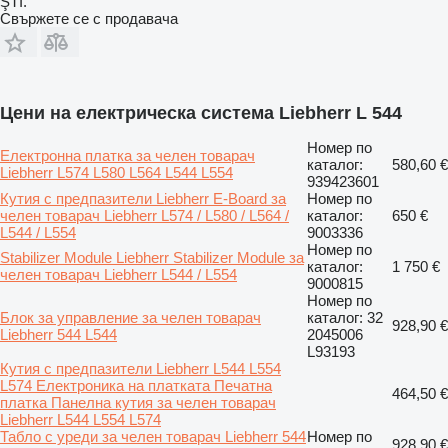
ŞTİ.
Свържете се с продавача
Цени на електрическа система Liebherr L 544
Номер по
Електронна платка за челен товарач
каталог:
580,60 €
Liebherr L574 L580 L564 L544 L554
939423601
Кутия с предпазители Liebherr E-Board за
Номер по
челен товарач Liebherr L574 / L580 / L564 /
каталог:
650 €
L544 / L554
9003336
Номер по
Stabilizer Module Liebherr Stabilizer Module за
каталог:
1 750 €
челен товарач Liebherr L544 / L554
9000815
Номер по
Блок за управление за челен товарач
каталог: 32
928,90 €
Liebherr 544 L544
2045006
L93193
Кутия с предпазители Liebherr L544 L554
L574 Електроника на платката Печатна
464,50 €
платка Панелна кутия за челен товарач
Liebherr L544 L554 L574
Табло с уреди за челен товарач Liebherr 544
Номер по
928,90 €