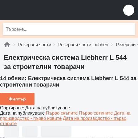
Резервни части
Резервни части Liebherr
Резервни ч
Електрическа система Liebherr L 544
за строителни товарачи
14 обяви:
Електрическа система Liebherr L 544 за
строителни товарачи
Филтър
Сортиране
:
Дата на публикуване
Дата на публикуване
Първо скъпите
Първо евтините
Дата на
производство - първо новите
Дата на производство - първо
старите