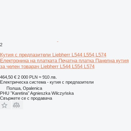
2
Кутия с предпазители Liebherr L544 L554 L574
Електроника на платката Печатна платка Панелна кутия
за челен товарач Liebherr L544 L554 L574
464,50 €
2 000 PLN
≈ 910 лв.
Електрическа система - кутия с предпазители
Полша, Opalenica
PHU "Karetina" Agnieszka Wilczyńska
Свържете се с продавача