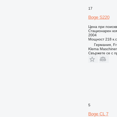
17
Boge S220
Цена при поиск
Стационарен ко
2004
Мощност
218 к.
Германия, Fr
Klema Maschine
Свържете се с 
5
Boge CL 7