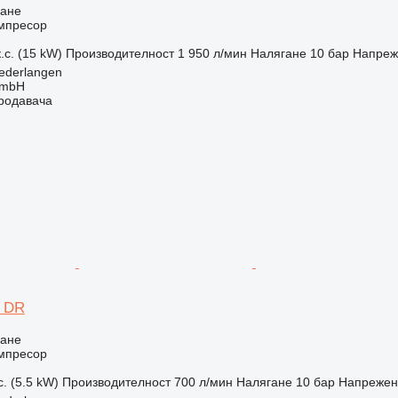
ване
мпресор
.с. (15 kW)
Производителност
1 950 л/мин
Налягане
10 бар
Напреж
ederlangen
GmbH
продавача
O DR
ване
мпресор
с. (5.5 kW)
Производителност
700 л/мин
Налягане
10 бар
Напрежен