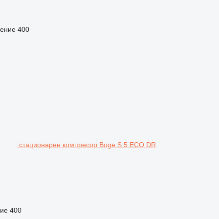
ение
400
стационарен компресор Boge S 5 ECO DR
ие
400