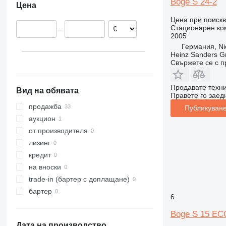
Boge S 24-2
Цена
Португалия
Цена при поиск
Франция
Стационарен ко
–
Нидерландия
2005
Белгия
Германия, Ni
Heinz Sanders 
Естония
Свържете се с 
Чехия
покажи всички
Продавате техн
Вид на обявата
Правете го заедн
продажба
Публикуване
аукцион
от производителя
лизинг
кредит
на вноски
trade-in (бартер с доплащане)
бартер
6
Boge S 15 ECO
Дата на производство