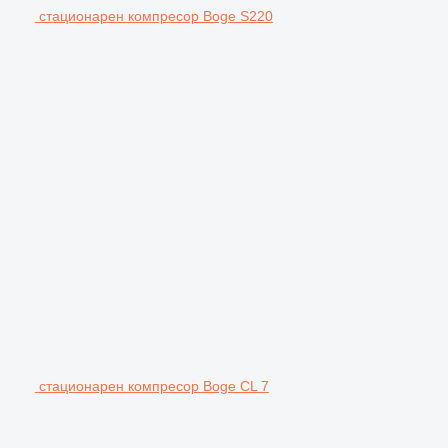
стационарен компресор Boge S220
стационарен компресор Boge CL 7