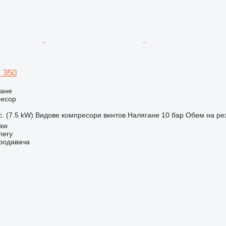
 350
ване
ресор
с. (7.5 kW)
Видове компресори
винтов
Налягане
10 бар
Обем на ре
aw
nery
продавача