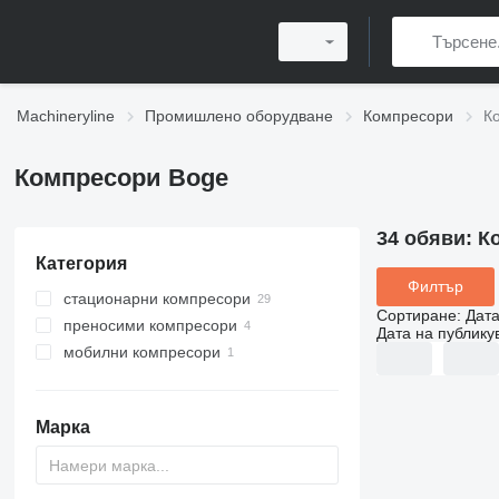
Machineryline
Промишлено оборудване
Компресори
К
Компресори Boge
34 обяви:
К
Категория
Филтър
стационарни компресори
Сортиране
:
Дата
преносими компресори
Дата на публику
мобилни компресори
Марка