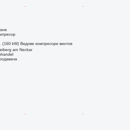
ване
мпресор
с. (160 kW)
Видове компресори
винтов
eiberg am Neckar
nhandel
продавача