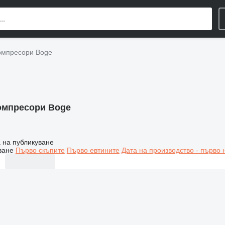
омпресори Boge
омпресори Boge
 на публикуване
ване
Първо скъпите
Първо евтините
Дата на производство - първо 