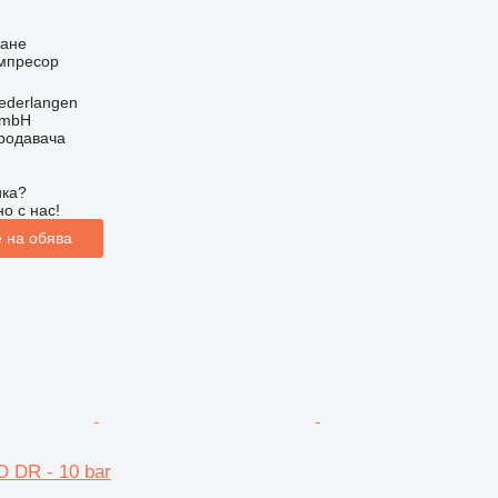
ване
мпресор
ederlangen
GmbH
продавача
ика?
о с нас!
 на обява
 DR - 10 bar