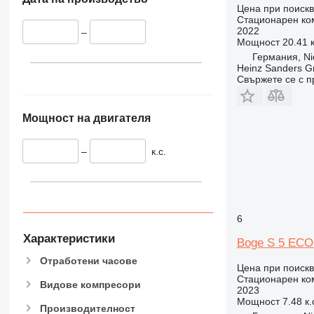
Цена при поиск
Стационарен ко
2022
–
Мощност
20.41 к
Германия, Ni
Heinz Sanders 
Свържете се с 
Мощност на двигателя
–
к.с.
6
Характеристики
Boge S 5 EC
Отработени часове
Цена при поиск
Стационарен ко
Видове компресори
2023
Мощност
7.48 к.
Производителност