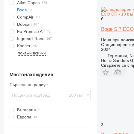
Atlas Copco
PDS
Boge
DrillAir
XAS
PDP
PA
ECO DR - 10 bar
CompAir
E-Air
C-series
CPS
6
Doosan
GA
M-series
C-series
SC
F2L912
Boge S 7 ECO 
Fu Promise Air
LF
DLT
B-series
Ingersoll Rand
LT
DS
G-series
Citymaster
MC
Цена при поиск
Стационарен ко
Kaeser
QAX
H-series
G-series
2024
покажи всички
XAHS
P-series
AS
D-series
MIC
MAK
MDVN
W-series
38K
Германия, Ni
XAS
R-series
ESD
K-series
65K
Heinz Sanders 
Свържете се с 
XATS
T-series
M-series
L-series
185
Местонахождение
XAVS
VHP
SK
M-series
260
XRHS
XHP
SM
600
Търсене по радиус
XRVS
900
ZT
България
Европа
Полша
3
Германия