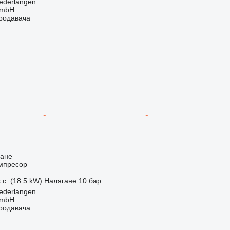
ederlangen
GmbH
продавача
ване
мпресор
.с. (18.5 kW)
Налягане
10 бар
ederlangen
GmbH
продавача