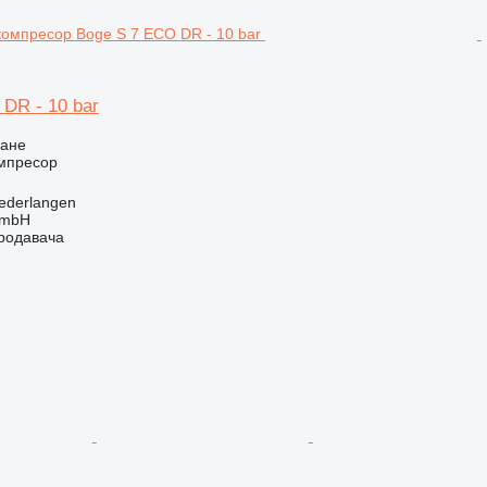
DR - 10 bar
ване
мпресор
ederlangen
GmbH
продавача