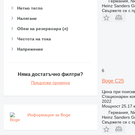
Германия, Ni
Heinz Sanders 
Нетно тегло
Свържете се с 
Налягане
Обем на резервоара (л)
Честота на тока
Напрежение
6
Няма достатъчно филтри?
Boge C25
Предложи промяна
Цена при поиск
Стационарен ко
2022
Мощност
25.17 к
Германия, Ni
Информация за Boge
Heinz Sanders 
Свържете се с 