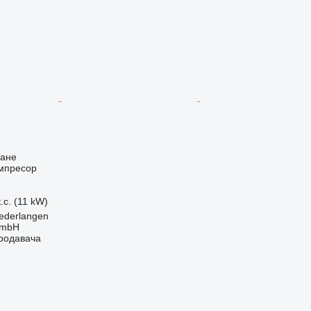
ване
мпресор
.с. (11 kW)
ederlangen
GmbH
продавача