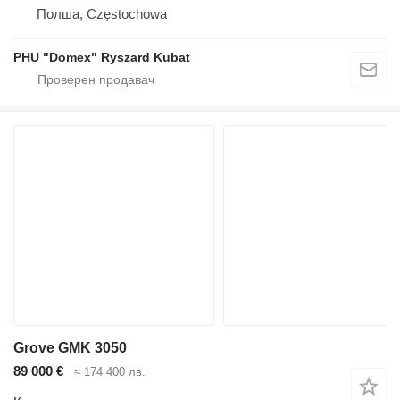
Полша, Częstochowa
PHU "Domex" Ryszard Kubat
Grove GMK 3050
89 000 €
≈ 174 400 лв.