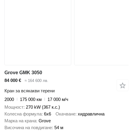
Grove GMK 3050
84 000 €
≈ 164 600 лв.
Кран за всякакви терени
2000
175 000 км
17 000 м/ч
Мощност
270 kW (367 к.с.)
Колесна формула
6x6
Окачване
хидравлична
Марка на крана
Grove
Височина на повдигане
54 м