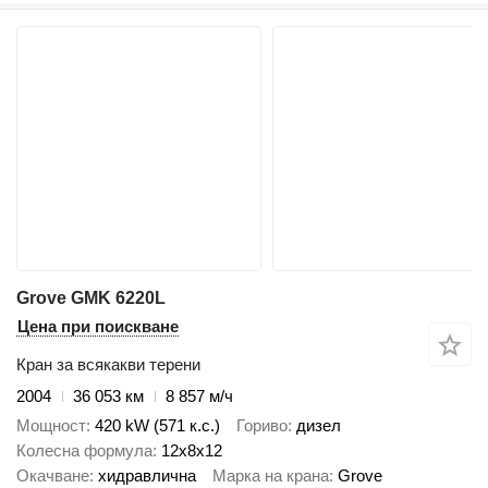
Grove GMK 6220L
Цена при поискване
Кран за всякакви терени
2004
36 053 км
8 857 м/ч
Мощност
420 kW (571 к.с.)
Гориво
дизел
Колесна формула
12x8x12
Окачване
хидравлична
Марка на крана
Grove