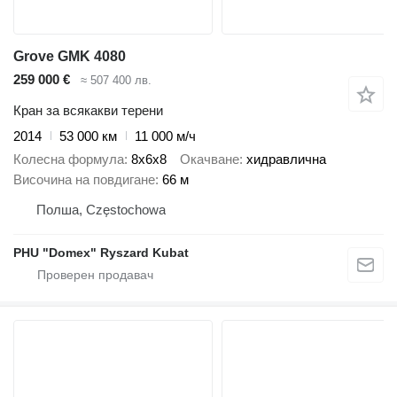
Grove GMK 4080
259 000 €
≈ 507 400 лв.
Кран за всякакви терени
2014
53 000 км
11 000 м/ч
Колесна формула
8x6x8
Окачване
хидравлична
Височина на повдигане
66 м
Полша, Częstochowa
PHU "Domex" Ryszard Kubat