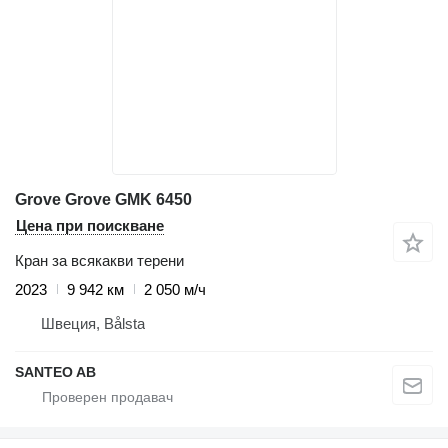
Grove Grove GMK 6450
Цена при поискване
Кран за всякакви терени
2023
9 942 км
2 050 м/ч
Швеция, Bålsta
SANTEO AB