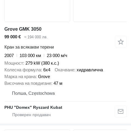
Grove GMK 3050
99 000 €
≈ 194 000 лв.
Кран за всякакви терени
2007
103 000 км
23 000 м/ч
Мощност
279 kW (380 к.с.)
Колесна формула
6x4
Окачване
хидравлична
Марка на крана
Grove
Височина на повдигане
47 м
Полша, Częstochowa
PHU "Domex" Ryszard Kubat