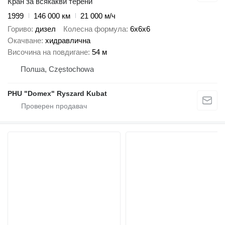
Кран за всякакви терени
1999
146 000 км
21 000 м/ч
Гориво
дизел
Колесна формула
6x6x6
Окачване
хидравлична
Височина на повдигане
54 м
Полша, Częstochowa
PHU "Domex" Ryszard Kubat