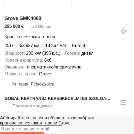
Grove GMK4080
295 000 €
≈ 578 000 лв.
Кран за всякакви терени
2011
62 827 км
13 367 м/ч
Euro 3
Мощност
290 kW (395 к.с.)
Гориво
дизел
Колесна формула
8x6
Окачване
пневматично/пневматично
Марка на крана
Grove
Унгария, Felsőzsolca
GOBAL KERTRANSZ KERESKEDELMI ES SZOLGALTATO KFT.
Абонирайте се за нови обяви от тази рубрика
кранове за всякакви терени
Grove