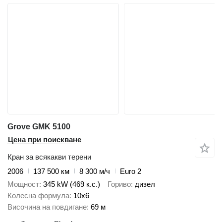
Grove GMK 5100
Цена при поискване
Кран за всякакви терени
2006
137 500 км
8 300 м/ч
Euro 2
Мощност
345 kW (469 к.с.)
Гориво
дизел
Колесна формула
10x6
Височина на повдигане
69 м