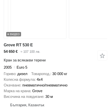
ВИДЕО
Grove RT 530 E
54 650 €
≈ 107 100 лв.
Кран за всякакви терени
2005
Euro 5
Гориво
дизел
Товаропод.
30 000 кг
Колесна формула
4x4
Окачване
пневматично/пневматично
Марка на крана
Grove
Височина на повдигане
30 м
България, Казанлък