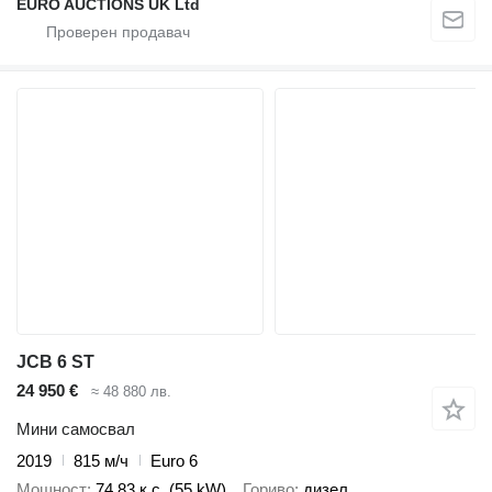
EURO AUCTIONS UK Ltd
JCB 6 ST
24 950 €
≈ 48 880 лв.
Мини самосвал
2019
815 м/ч
Euro 6
Мощност
74.83 к.с. (55 kW)
Гориво
дизел