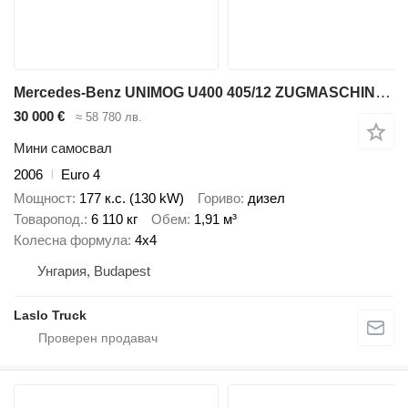
Mercedes-Benz UNIMOG U400 405/12 ZUGMASCHINE/ KIPPER
30 000 €
≈ 58 780 лв.
Мини самосвал
2006
Euro 4
Мощност
177 к.с. (130 kW)
Гориво
дизел
Товаропод.
6 110 кг
Обем
1,91 м³
Колесна формула
4x4
Унгария, Budapest
Laslo Truck