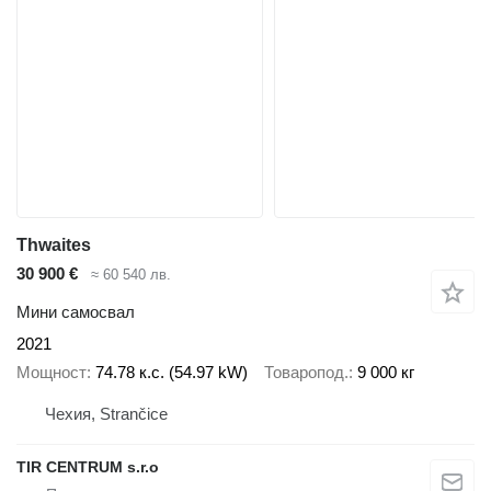
Thwaites
30 900 €
≈ 60 540 лв.
Мини самосвал
2021
Мощност
74.78 к.с. (54.97 kW)
Товаропод.
9 000 кг
Чехия, Strančice
TIR CENTRUM s.r.o