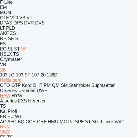
F-Line
EM
MCM
CTF
V20
VB
VT
DPAS
DPS
DVR
DVS
LT
PLD
AKF
ZS
RH
SE
SL
FS
EC
SL
ST
VF
HSLX
TS
Citymaster
VB
VF
103 LO
103 SP
107-20
136D
Heidelberg
GTO
GTP
Kord
OHT
PM
QM
SM
Stahlfolder
Suprasetter
C-series
U-series
UWF
HFW
HYW
A-series
FXS
H-series
TS
Kal
Profi
EB
EU
WT
AC
AFC
BQ
CCR
CRF
HMU
MC
PJ
SPF
ST
StitchLiner
VAC
HKN
VMX