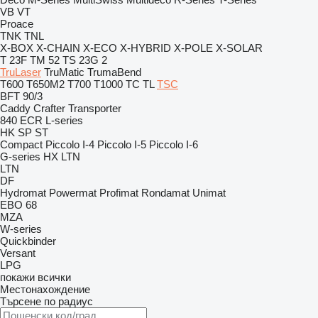
VB
VT
Proace
TNK
TNL
X-BOX
X-CHAIN
X-ECO
X-HYBRID
X-POLE
X-SOLAR
T 23F
TM 52
TS 23G 2
TruLaser
TruMatic
TrumaBend
T600
T650M2
T700
T1000
TC
TL
TSC
BFT 90/3
Caddy
Crafter
Transporter
840
ECR
L-series
HK
SP
ST
Compact
Piccolo I-4
Piccolo I-5
Piccolo I-6
G-series
HX
LTN
LTN
DF
Hydromat
Powermat
Profimat
Rondamat
Unimat
EBO 68
MZA
W-series
Quickbinder
Versant
LPG
покажи всички
Местонахождение
Търсене по радиус