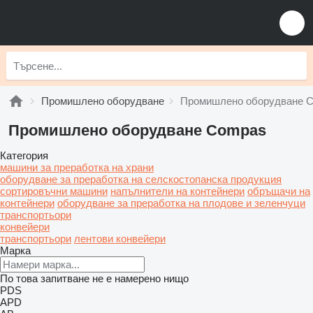
Промишлено оборудване
Промишлено оборудване 
Промишлено оборудване Compas
Категория
машини за преработка на храни
оборудване за преработка на селскостопанска продукция
сортировъчни машини
напълнители на контейнери
обръщачи на
контейнери
оборудване за преработка на плодове и зеленчуци
транспортьори
конвейери
транспортьори
лентови конвейери
Марка
По това запитване не е намерено нищо
PDS
APD