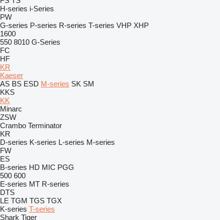
FS
TS
H-series
i-Series
PW
G-series
P-series
R-series
T-series
VHP
XHP
1600
550
8010
G-Series
FC
HF
KR
Kaeser
AS
BS
ESD
M-series
SK
SM
KKS
KK
Minarc
ZSW
Crambo
Terminator
KR
D-series
K-series
L-series
M-series
FW
ES
B-series
HD
MIC
PGG
500
600
E-series
MT
R-series
DTS
LE
TGM
TGS
TGX
K-series
T-series
Shark
Tiger