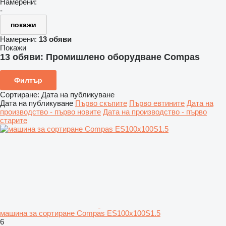
Намерени:
-
покажи
Намерени:
13 обяви
Покажи
13 обяви:
Промишлено оборудване Compas
Филтър
Сортиране
:
Дата на публикуване
Дата на публикуване
Първо скъпите
Първо евтините
Дата на
производство - първо новите
Дата на производство - първо
старите
машина за сортиране Compas ES100x100S1.5
6