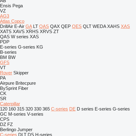
AB
Ensis
Pega
VZ
AG3
Atlas Copco
DrillAir
E-Air
GA
LT
QAS
QAX
QEP
QES
QLT
WEDA
XAHS
XAS
XATS
XAVS
XRHS
XRVS
ZT
QAS
W series
XAS
PDP
E-series
G-series
KG
B-series
BM
BW
GFS
VT
Rover
Skipper
PA
Airpure
Britecpure
BySprint Fiber
CK
SR
Caterpillar
120
160
315
320
330
365
C-series
DE
D series
E-series
G-series
GC
M-series
V-series
CPS
DZ
FZ
Berlingo
Jumper
C-series
DLT
DS
H-series