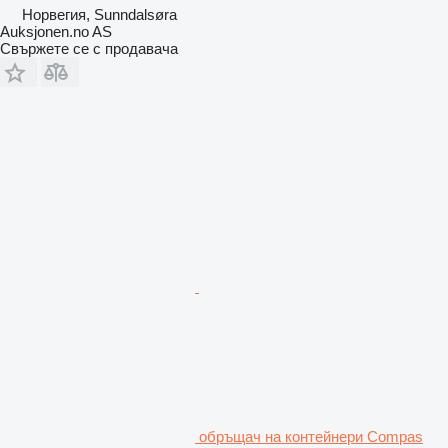
Норвегия, Sunndalsøra
Auksjonen.no AS
Свържете се с продавача
обръщач на контейнери Compas