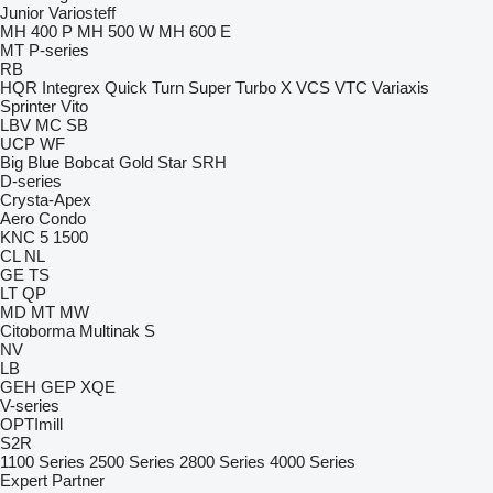
Junior
Variosteff
MH 400 P
MH 500 W
MH 600 E
MT
P-series
RB
HQR
Integrex
Quick Turn
Super Turbo X
VCS
VTC
Variaxis
Sprinter
Vito
LBV
MC
SB
UCP
WF
Big Blue
Bobcat
Gold Star
SRH
D-series
Crysta-Apex
Aero
Condo
KNC 5 1500
CL
NL
GE
TS
LT
QP
MD
MT
MW
Citoborma
Multinak S
NV
LB
GEH
GEP
XQE
V-series
OPTImill
S2R
1100 Series
2500 Series
2800 Series
4000 Series
Expert
Partner