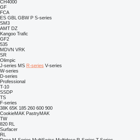
CH4000
GF
FCA
ES
GBL
GBW
P
S-series
SM3
AMT
DZ
Kangoo
Trafic
GF2
535
MDVN
VRK
SR
Olimpic
J-series
MS
R-series
V-series
W-series
D-series
Professional
T-10
SSDP
TS
F-series
38K
65K
185
260
600
900
CookieMAK
PastryMAK
TW
820
RL
Surfacer
RL
Deco
M-Series
MultiSwiss
Multideco
R-Series
T-Series