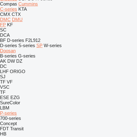
Compas
Cummins
C-series
KTA
CMX
CTX
DMC
DMU
FP
KF
SC
DCA
BF
D-series
F2L912
D-series
S-series
SP
W-series
Doosan
B-series
G-series
AK
DW
DZ
DC
LHF
ORIGO
SJ
TF
VF
VSC
TF
ESE
EZG
SureColor
LBM
P-series
700-series
Concept
FDT
Transit
HB