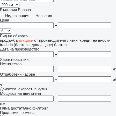
България
Европа
Нидерландия
Норвегия
Цена
–
Вид на обявата
продажба
аукцион
от производителя
лизинг
кредит
на вноски
trade-in (бартер с доплащане)
бартер
Дата на производство
–
Характеристики
Нетно тегло
–
кг
Отработени часове
–
м/
ч
Двигател, скоростна кутия
Мощност на двигателя
–
к.с.
Няма достатъчно филтри?
Предложи промяна