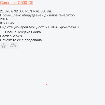
Cummins C500-D5
21 370 €
92 000 PLN
≈ 41 860 лв.
Промишлено оборудване - дизелов генератор
2014
8 500 м/ч
Вид
стационарен
Мощност
500 кВА
Брой фази
3
Полша, Miejska Górka
GardenSerwis
Свържете се с продавача