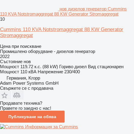
нов дизелов генератор Cummins
110 KVA Notstromaggregat 88 KW Generator Stromaggregat
10
Cummins 110 KVA Notstromaggregat 88 KW Generator
Stromaggregat
Цена при поискване
Промишлено оборудване - дизелов генератор
2022
Състояние
нов
Мощност
119.72 к.с. (88 kW)
Гориво
дизел
Вид
стационарен
Мощност
110 кВА
Напрежение
230/400
Германия, Kropp
Adam Power Systems GmbH
Свържете се с продавача
Продавате техника?
Правете го заедно с нас!
Публикуване на обява
Информация за Cummins