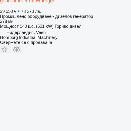
generatorset ex Emergen
39 950 €
≈ 78 270 лв.
Промишлено оборудване - дизелов генератор
278 м/ч
Мощност
940 к.с. (691 kW)
Гориво
дизел
Нидерландия, Veen
Homborg Industrial Machinery
Свържете се с продавача