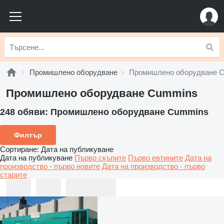
Промишлено оборудване
Промишлено оборудване 
Промишлено оборудване Cummins
248 обяви:
Промишлено оборудване Cummins
Филтър
Сортиране
:
Дата на публикуване
Дата на публикуване
Първо скъпите
Първо евтините
Дата на
производство - първо новите
Дата на производство - първо
старите