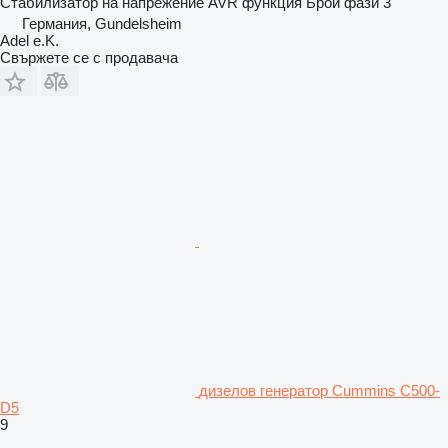
Стабилизатор на напрежение
AVR функция
Брой фази
3
Германия, Gundelsheim
Adel e.K.
Свържете се с продавача
дизелов генератор Cummins C500-
D5
9