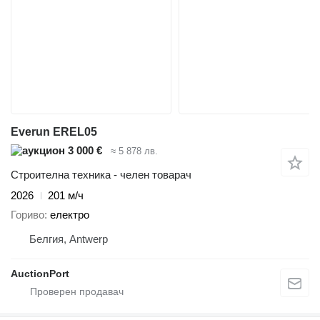
Everun EREL05
3 000 €
≈ 5 878 лв.
Строителна техника - челен товарач
2026
201 м/ч
Гориво
електро
Белгия, Antwerp
AuctionPort