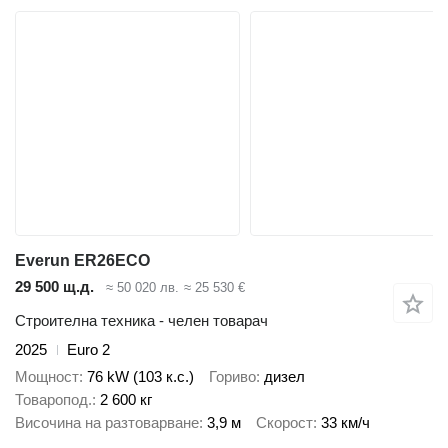
Everun ER26ECO
29 500 щ.д.
≈ 50 020 лв.
≈ 25 530 €
Строителна техника - челен товарач
2025
Euro 2
Мощност
76 kW (103 к.с.)
Гориво
дизел
Товаропод.
2 600 кг
Височина на разтоварване
3,9 м
Скорост
33 км/ч