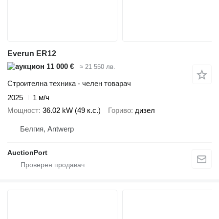
Everun ER12
11 000 €
≈ 21 550 лв.
Строителна техника - челен товарач
2025
1 м/ч
Мощност
36.02 kW (49 к.с.)
Гориво
дизел
Белгия, Antwerp
AuctionPort