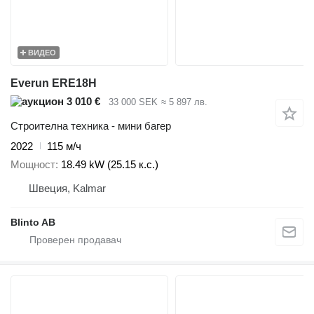
ВИДЕО
Everun ERE18H
3 010 €
33 000 SEK
≈ 5 897 лв.
Строителна техника - мини багер
2022
115 м/ч
Мощност
18.49 kW (25.15 к.с.)
Швеция, Kalmar
Blinto AB