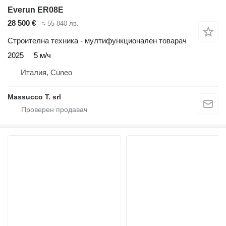
Everun ER08E
28 500 €
≈ 55 840 лв.
Строителна техника - мултифункционален товарач
2025
5 м/ч
Италия, Cuneo
Massucco T. srl