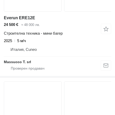
Everun ERE12E
24 500 €
≈ 48 000 лв.
Строителна техника - мини багер
2025
5 м/ч
Италия, Cuneo
Massucco T. srl