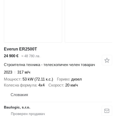
Everun ER2500T
24 900 €
≈ 48 780 лв.
Строителна техника - телескопичен челен товарач
2023
317 м/ч
Мощност
53 kW (72.11 к.с.)
Гориво
дизел
Колесна формула
4x4
Скорост
20 км/ч
Словакия
Baulogic, s.r.o.