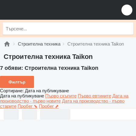
Строителна техника
Строителна техника Taikon
Строителна техника Taikon
7 обяви:
Строителна техника Taikon
Филтър
Сортиране
:
Дата на публикуване
Дата на публикуване
Първо скъпите
Първо евтините
Дата на
производство - първо новите
Дата на производство - първо
старите
Пробег ⬊
Пробег ⬈