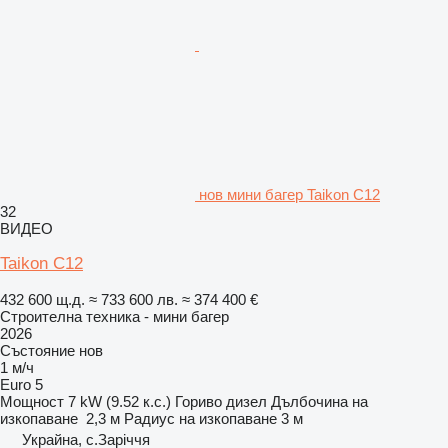
нов мини багер Taikon C12
32
ВИДЕО
Taikon C12
432 600 щ.д.
≈ 733 600 лв.
≈ 374 400 €
Строителна техника - мини багер
2026
Състояние
нов
1 м/ч
Euro 5
Мощност
7 kW (9.52 к.с.)
Гориво
дизел
Дълбочина на
изкопаване
2,3 м
Радиус на изкопаване
3 м
Украйна, с.Заріччя