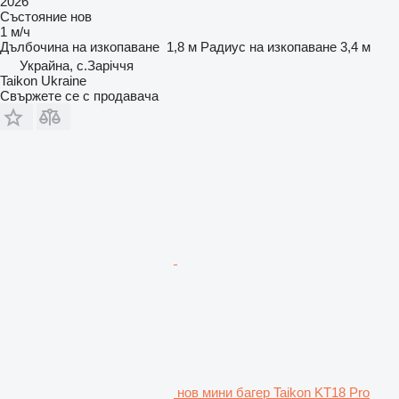
2026
Състояние
нов
1 м/ч
Дълбочина на изкопаване
1,8 м
Радиус на изкопаване
3,4 м
Украйна, с.Заріччя
Taikon Ukraine
Свържете се с продавача
нов мини багер Taikon KT18 Pro