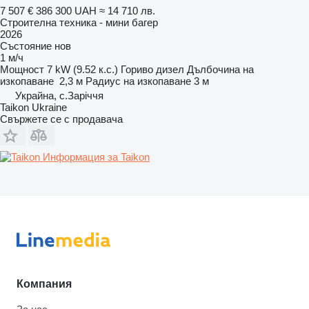
7 507 €
386 300 UAH
≈ 14 710 лв.
Строителна техника - мини багер
2026
Състояние
нов
1 м/ч
Мощност
7 kW (9.52 к.с.)
Гориво
дизел
Дълбочина на
изкопаване
2,3 м
Радиус на изкопаване
3 м
Украйна, с.Заріччя
Taikon Ukraine
Свържете се с продавача
Информация за Taikon
Компания