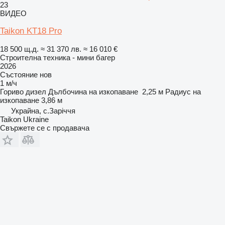
23
ВИДЕО
Taikon KT18 Pro
18 500 щ.д.
≈ 31 370 лв.
≈ 16 010 €
Строителна техника - мини багер
2026
Състояние
нов
1 м/ч
Гориво
дизел
Дълбочина на изкопаване
2,25 м
Радиус на
изкопаване
3,86 м
Украйна, с.Заріччя
Taikon Ukraine
Свържете се с продавача