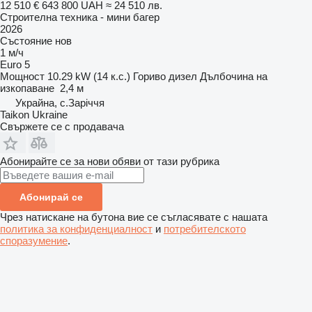
12 510 €
643 800 UAH
≈ 24 510 лв.
Строителна техника - мини багер
2026
Състояние
нов
1 м/ч
Euro 5
Мощност
10.29 kW (14 к.с.)
Гориво
дизел
Дълбочина на
изкопаване
2,4 м
Украйна, с.Заріччя
Taikon Ukraine
Свържете се с продавача
Абонирайте се за нови обяви от тази рубрика
Абонирай се
Чрез натискане на бутона вие се съгласявате с нашата
политика за конфиденциалност
и
потребителското
споразумение
.