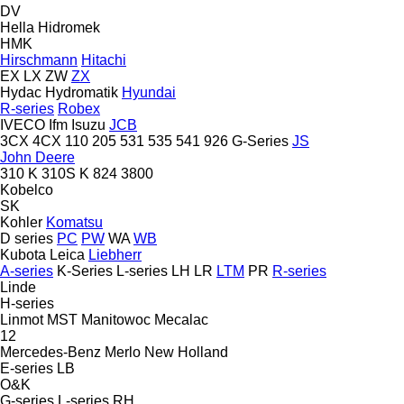
DV
Hella
Hidromek
HMK
Hirschmann
Hitachi
EX
LX
ZW
ZX
Hydac
Hydromatik
Hyundai
R-series
Robex
IVECO
Ifm
Isuzu
JCB
3CX
4CX
110
205
531
535
541
926
G-Series
JS
John Deere
310 K
310S K
824
3800
Kobelco
SK
Kohler
Komatsu
D series
PC
PW
WA
WB
Kubota
Leica
Liebherr
A-series
K-Series
L-series
LH
LR
LTM
PR
R-series
Linde
H-series
Linmot
MST
Manitowoc
Mecalac
12
Mercedes-Benz
Merlo
New Holland
E-series
LB
O&K
G-series
L-series
RH