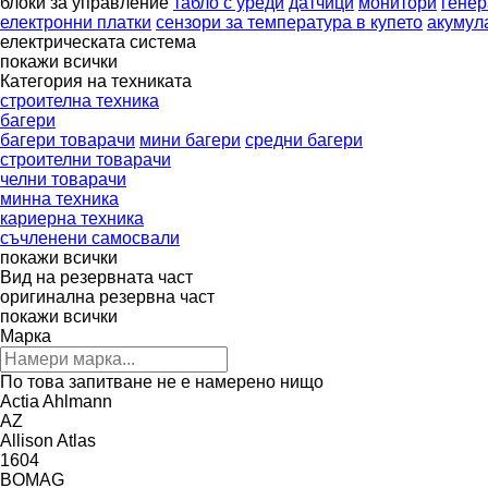
блоки за управление
табло с уреди
датчици
монитори
генер
електронни платки
сензори за температура в купето
акумул
електрическата система
покажи всички
Категория на техниката
строителна техника
багери
багери товарачи
мини багери
средни багери
строителни товарачи
челни товарачи
минна техника
кариерна техника
съчленени самосвали
покажи всички
Вид на резервната част
оригинална резервна част
покажи всички
Марка
По това запитване не е намерено нищо
Actia
Ahlmann
AZ
Allison
Atlas
1604
BOMAG