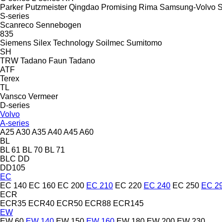
Parker
Putzmeister
Qingdao Promising
Rima
Samsung-Volvo
S-series
Scanreco
Sennebogen
835
Siemens
Silex Technology
Soilmec
Sumitomo
SH
TRW
Tadano Faun
Tadano
ATF
Terex
TL
Vansco
Vermeer
D-series
Volvo
A-series
A25
A30
A35
A40
A45
A60
BL
BL 61
BL 70
BL 71
BLC
DD
DD105
EC
EC 140
EC 160
EC 200
EC 210
EC 220
EC 240
EC 250
EC 2
ECR
ECR35
ECR40
ECR50
ECR88
ECR145
EW
EW 60
EW 140
EW 150
EW 160
EW 180
EW 200
EW 230