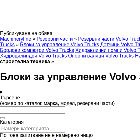
Публикуване на обява
Machineryline
»
Резервни части
»
Резервни части Volvo Truc
Trucks
»
Блоки за управление Volvo Trucks
Датчици Volvo Tr
Бордови компютри Volvo Trucks
Хидравлични помпи Volvo T
Хидроцилиндри Volvo Trucks
Опорни валяци Volvo Trucks
Н
строителна техника
»
Блоки за управление Volvo 
Търсене
(номер по каталог, марка, модел, резервни части)
Категория
По това запитване не е намерено нищо