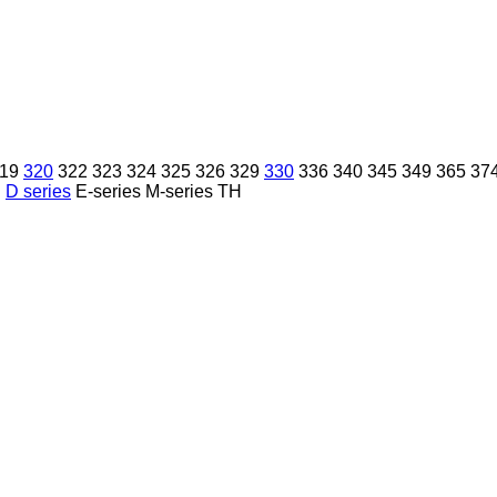
19
320
322
323
324
325
326
329
330
336
340
345
349
365
37
E
D series
E-series
M-series
TH