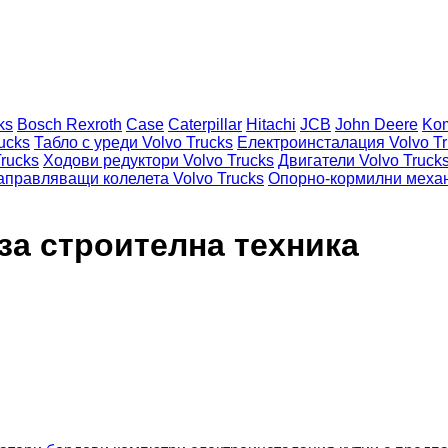
ks
Bosch Rexroth
Case
Caterpillar
Hitachi
JCB
John Deere
Ko
ucks
Табло с уреди Volvo Trucks
Електроинсталация Volvo Tr
rucks
Ходови редуктори Volvo Trucks
Двигатели Volvo Truck
аправляващи колелета Volvo Trucks
Опорно-кормилни механ
за строителна техника