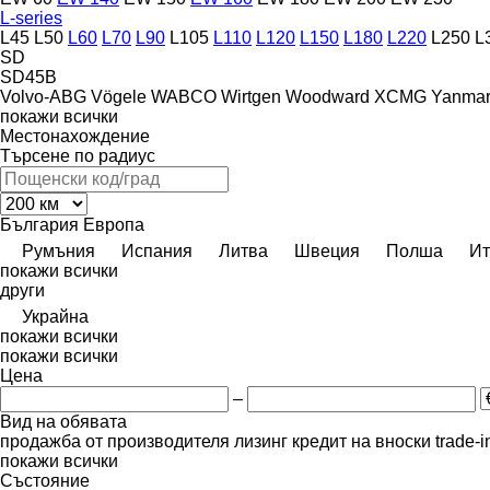
L-series
L45
L50
L60
L70
L90
L105
L110
L120
L150
L180
L220
L250
L
SD
SD45B
Volvo-ABG
Vögele
WABCO
Wirtgen
Woodward
XCMG
Yanma
покажи всички
Местонахождение
Търсене по радиус
България
Европа
Румъния
Испания
Литва
Швеция
Полша
Ит
покажи всички
други
Украйна
покажи всички
покажи всички
Цена
–
Вид на обявата
продажба
от производителя
лизинг
кредит
на вноски
trade-
покажи всички
Състояние