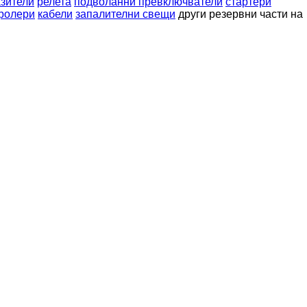
азители
релета
подволанни превключватели
стартери
ролери
кабели
запалителни свещи
други резервни части на