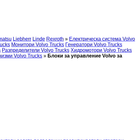
matsu
Liebherr
Linde
Rexroth
»
Електрическа система Volvo
ucks
Монитори Volvo Trucks
Генератори Volvo Trucks
s
Разпределители Volvo Trucks
Хидромотори Volvo Trucks
изми Volvo Trucks
»
Блоки за управление Volvo за