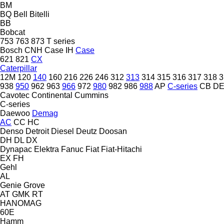
BM
BQ
Bell
Bitelli
BB
Bobcat
753
763
873
T series
Bosch
CNH
Case IH
Case
621
821
CX
Caterpillar
12M
120
140
160
216
226
246
312
313
314
315
316
317
318
3
938
950
962
963
966
972
980
982
986
988
AP
C-series
CB
D
Cavotec
Continental
Cummins
C-series
Daewoo
Demag
AC
CC
HC
Denso
Detroit Diesel
Deutz
Doosan
DH
DL
DX
Dynapac
Elektra
Fanuc
Fiat
Fiat-Hitachi
EX
FH
Gehl
AL
Genie
Grove
AT
GMK
RT
HANOMAG
60E
Hamm