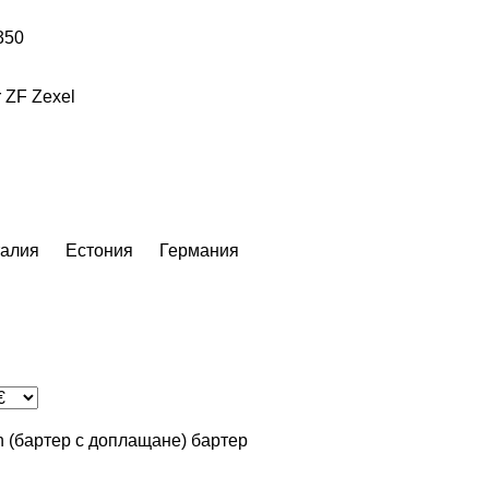
350
r
ZF
Zexel
алия
Естония
Германия
in (бартер с доплащане)
бартер