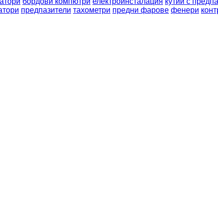
атори
бордови компютри
електроинсталация
кутии с предп
атори
предпазители
тахометри
предни фарове
фенери
конт