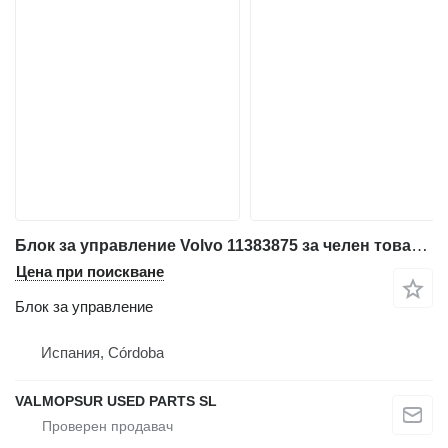
Блок за управление Volvo 11383875 за челен товарач Volvo L350F; L60F; L70F; L90F; L110F; L120F; L150F; L180F; L180F HL; L220F; L150G; L180G; L220G; L180G HL; L250G; L110G; L120G; L60G; L70G; L90G; SD115; L105; DD110B; DD120B; DD140B; SD135; L60GZ; L90GZ; L120GZ
Цена при поискване
Блок за управление
Испания, Córdoba
VALMOPSUR USED PARTS SL