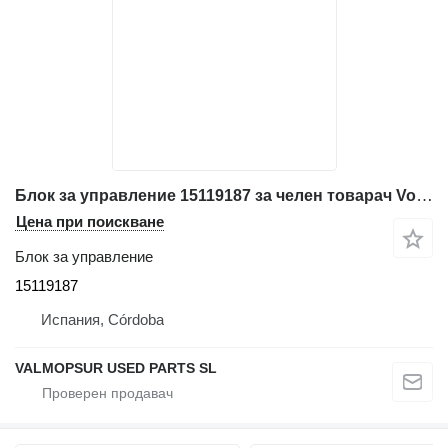
Блок за управление 15119187 за челен товарач Volvo L45F. L45G. L50F. L50G. L60F. L60G L70F. L70G. L90F. L90G L105. L110F. L110G. L120F. L120G. 150F. L150G. L180F. L180G. L220F. L220G. L250G. L350F
Цена при поискване
Блок за управление
15119187
Испания, Córdoba
VALMOPSUR USED PARTS SL