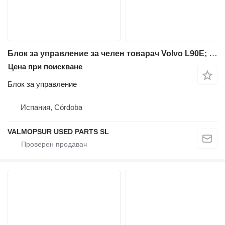
Блок за управление за челен товарач Volvo L90E; L70E; L60E; A25D; A30D; L150E; L220E; L180E; L150E; L120E; L110E; L180E; T450D; A25E; A30E; A35E; A35EFS; A40E; A40EFS; A35D; A40D;
Цена при поискване
Блок за управление
Испания, Córdoba
VALMOPSUR USED PARTS SL