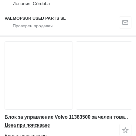
Испания, Córdoba
VALMOPSUR USED PARTS SL
Блок за управление Volvo 11383500 за челен товарач Volvo L60G. L70G. L90G. L110G. L120G. L250G L150G. L180G. L220G
Цена при поискване
Блок за управление