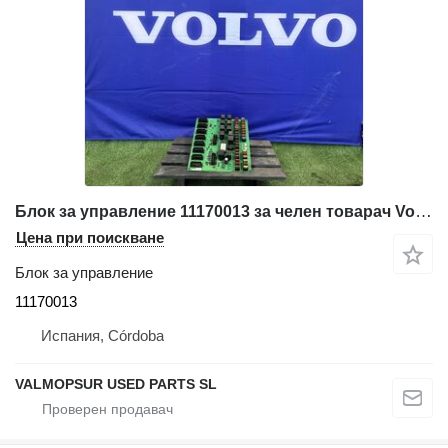
Блок за управление 11170013 за челен товарач Volvo L90E; L70E; L60E; L110E; L50E; L150E; L220E; L180E; L150E; L120E; L110E; L180E; L220D; L50D; L70D; L90D; L120D; L150D; L180D; L180D; L330D; L220E; L150E; L180E; L180E; L330E; L120E; L330D; L220E; L150E; L180E; L180E; L330E; L120E; L330D; L220E; L150E; L180E; L180E; L330E; L120E;
Цена при поискване
Блок за управление
11170013
Испания, Córdoba
VALMOPSUR USED PARTS SL