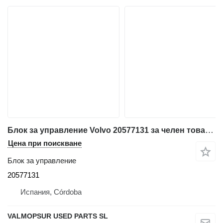
Блок за управление Volvo 20577131 за челен товарач Volvo L180E, L150E, L220E, EC460B, EC360B, EC330B, A40D. A35D, A30D, A25D
Цена при поискване
Блок за управление
20577131
Испания, Córdoba
VALMOPSUR USED PARTS SL