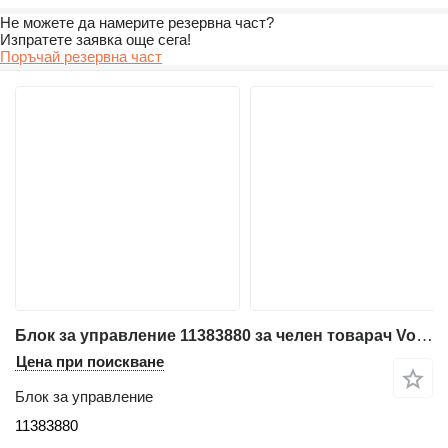
Не можете да намерите резервна част?
Изпратете заявка още сега!
Поръчай резервна част
Блок за управление 11383880 за челен товарач Volvo L350F; L60F; L70F; L90F; L110F; L120F; L150F; L180F; L180F HL; L220F; L45F; L50F; L150G; L180G; L220G; L180G HL; L250G; L110G; L120G; L60G; L70G; L90G; L45G; L50G;
Цена при поискване
Блок за управление
11383880