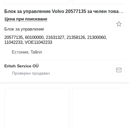
Блок за управление Volvo 20577135 за челен товарач Volvo L150, L120, L180, L220
Цена при поискване
Блок за управление
20577135, 60100000, 21631327, 21358126, 21300060,
11042233, VOE11042233
Естония, Tallinn
Eriteh Service OÜ