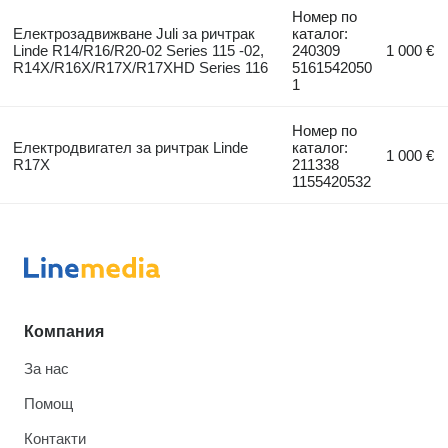
Номер по
Електрозадвижване Juli за ричтрак
каталог:
Linde R14/R16/R20-02 Series 115 -02,
240309
1 000 €
R14X/R16X/R17X/R17XHD Series 116
5161542050
1
Номер по
Електродвигател за ричтрак Linde
каталог:
1 000 €
R17X
211338
1155420532
Компания
За нас
Помощ
Контакти