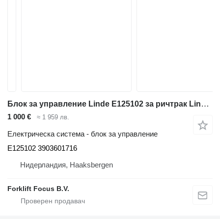
Блок за управление Linde E125102 за ричтрак Linde R17X Series 116-03/ R14SP-18SP Series 1123
1 000 €
≈ 1 959 лв.
Електрическа система - блок за управление
E125102 3903601716
Нидерландия, Haaksbergen
Forklift Focus B.V.