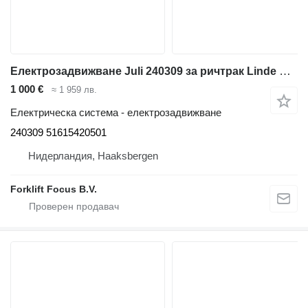
Електрозадвижване Juli 240309 за ричтрак Linde R14/R16/R20-02 Series 115 -02, R14X/R16X/R17X/R17XHD Series 116
1 000 €
≈ 1 959 лв.
Електрическа система - електрозадвижване
240309 51615420501
Нидерландия, Haaksbergen
Forklift Focus B.V.