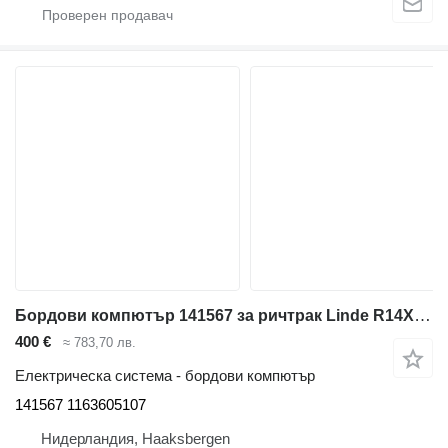
Бордови компютър 141567 за ричтрак Linde R14X-17X/R17XHD, Series 116
400 €
≈ 783,70 лв.
Електрическа система - бордови компютър
141567 1163605107
Нидерландия, Haaksbergen