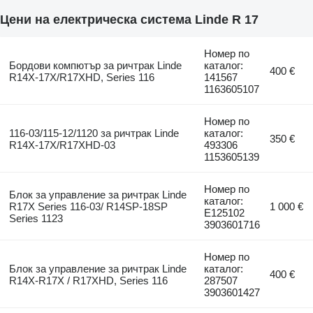
Цени на електрическа система Linde R 17
Номер по
Бордови компютър за ричтрак Linde
каталог:
400 €
R14X-17X/R17XHD, Series 116
141567
1163605107
Номер по
116-03/115-12/1120 за ричтрак Linde
каталог:
350 €
R14X-17X/R17XHD-03
493306
1153605139
Номер по
Блок за управление за ричтрак Linde
каталог:
R17X Series 116-03/ R14SP-18SP
1 000 €
E125102
Series 1123
3903601716
Номер по
Блок за управление за ричтрак Linde
каталог:
400 €
R14X-R17X / R17XHD, Series 116
287507
3903601427