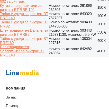
002 за ричтрак
Кутия с предпазители за
Номер по каталог: 261896
150 €
ричтрак BT RRE 140
232805
Табло с уреди за ричтрак BT
Номер по каталог: 843320
400 €
RRE 140
7527397
Табло с уреди за ричтрак BT
Номер по каталог: 909430
200 €
RRB2
144790-003
Електродвигател Danaher за
Номер по каталог: 903443
550 €
ричтрак BT RRB2
216731130, мощност: 5,5 kW
Табло с уреди за ричтрак BT
Номер по каталог: 138004
400 €
RRE160
227815
Електродвигател
Номер по каталог: 842482
Schabmüller за ричтрак BT
400 €
243954
RRE 140
Компания
За нас
Помощ