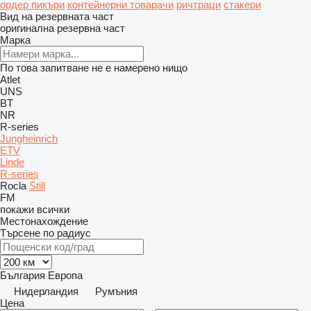
ордер пикъри
контейнерни товарачи
ричтраци
стакери
Вид на резервната част
оригинална резервна част
Марка
По това запитване не е намерено нищо
Atlet
UNS
BT
NR
R-series
Jungheinrich
ETV
Linde
R-series
Rocla
Still
FM
покажи всички
Местонахождение
Търсене по радиус
България
Европа
Нидерландия
Румъния
Цена