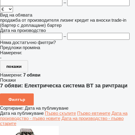
–
Вид на обявата
продажба
от производителя
лизинг
кредит
на вноски
trade-in
(бартер с доплащане)
бартер
Дата на производство
–
Няма достатъчно филтри?
Предложи промяна
Намерени:
-
покажи
Намерени:
7 обяви
Покажи
7 обяви:
Електрическа система BT за ричтраци
Филтър
Сортиране
:
Дата на публикуване
Дата на публикуване
Първо скъпите
Първо евтините
Дата на
производство - първо новите
Дата на производство - първо
старите