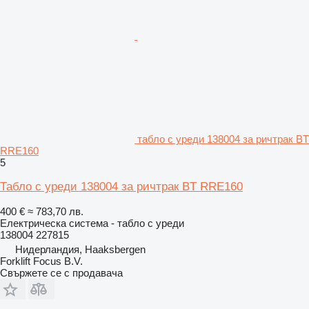
табло с уреди 138004 за ричтрак BT
RRE160
5
Табло с уреди 138004 за ричтрак BT RRE160
400 €
≈ 783,70 лв.
Електрическа система - табло с уреди
138004 227815
Нидерландия, Haaksbergen
Forklift Focus B.V.
Свържете се с продавача