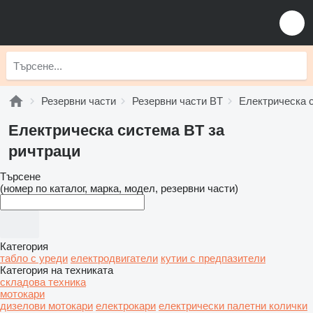
Резервни части
Резервни части BT
Електрическа 
Електрическа система BT за
ричтраци
Търсене
(номер по каталог, марка, модел, резервни части)
Категория
табло с уреди
електродвигатели
кутии с предпазители
Категория на техниката
складова техника
мотокари
дизелови мотокари
електрокари
електрически палетни колички