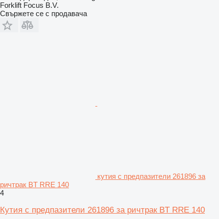
Forklift Focus B.V.
Свържете се с продавача
кутия с предпазители 261896 за
ричтрак BT RRE 140
4
Кутия с предпазители 261896 за ричтрак BT RRE 140