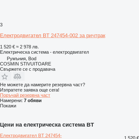
3
Електродвигател BT 247454-002 за ричтрак
1 520 €
≈ 2 978 лв.
Електрическа система - електродвигател
Румъния, Bod
COSMIN STIVUITOARE
Свържете се с продавача
Не можете да намерите резервна част?
Изпратете заявка още сега!
Поръчай резервна част
Намерени:
7 обяви
Покажи
Цени на електрическа система BT
Електродвигател BT 247454-
1 520 €