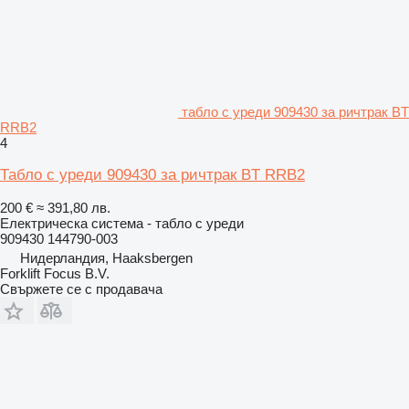
табло с уреди 909430 за ричтрак BT
RRB2
4
Табло с уреди 909430 за ричтрак BT RRB2
200 €
≈ 391,80 лв.
Електрическа система - табло с уреди
909430 144790-003
Нидерландия, Haaksbergen
Forklift Focus B.V.
Свържете се с продавача