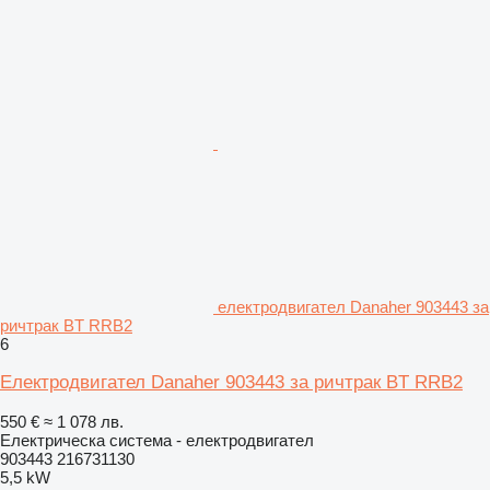
електродвигател Danaher 903443 за
ричтрак BT RRB2
6
Електродвигател Danaher 903443 за ричтрак BT RRB2
550 €
≈ 1 078 лв.
Електрическа система - електродвигател
903443 216731130
5,5 kW